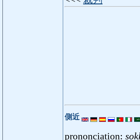
側近
prononciation:
sok