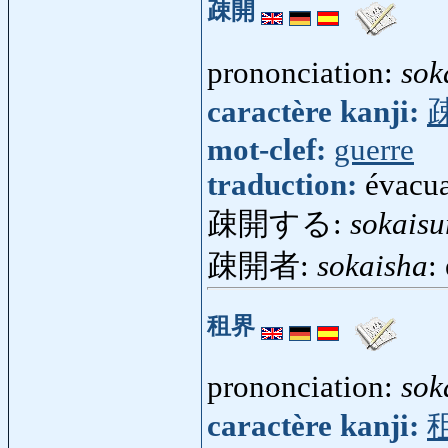
疎開
prononciation:
sok
caractère kanji:
mot-clef:
guerre
traduction:
évacua
疎開する:
sokaisu
疎開者:
sokaisha
:
租界
prononciation:
sok
caractère kanji: