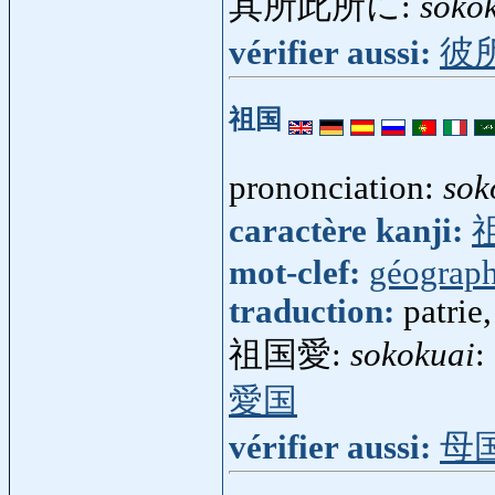
其所此所に:
soko
vérifier aussi:
彼
祖国
prononciation:
sok
caractère kanji:
mot-clef:
géograph
traduction:
patrie
祖国愛:
sokokuai
:
愛国
vérifier aussi:
母