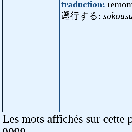
traduction:
remont
遡行する:
sokous
Les mots affichés sur cette
9099.