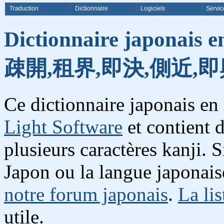
Traduction
Dictionnaire
Logiciels
Servic
Dictionnaire japonais e
疎開,租界,即決,側近,即
Ce dictionnaire japonais en
Light Software
et contient 
plusieurs caractères kanji. 
Japon ou la langue japonais
notre forum japonais
.
La lis
utile.