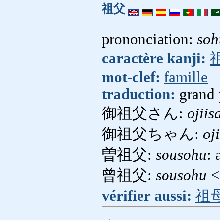
祖父
prononciation:
soh
caractère kanji:
mot-clef:
famille
traduction:
grand 
御祖父さん:
ojiis
御祖父ちゃん:
oj
曽祖父:
sousohu
: 
曾祖父:
sousohu
<
vérifier aussi:
祖