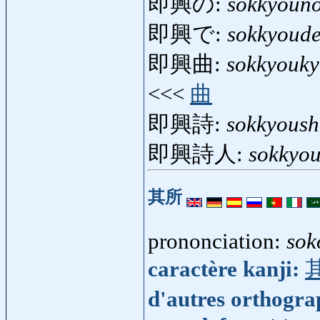
即興の:
sokkyoun
即興で:
sokkyoud
即興曲:
sokkyouk
<<<
曲
即興詩:
sokkyoush
即興詩人:
sokkyou
其所
prononciation:
sok
caractère kanji:
d'autres orthogr