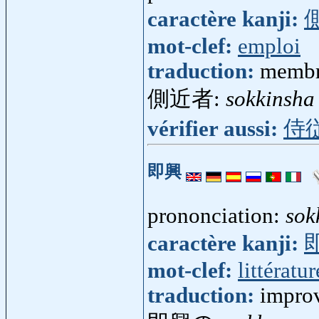
caractère kanji:
mot-clef:
emploi
traduction:
membre
側近者:
sokkinsha
vérifier aussi:
侍
即興
prononciation:
sok
caractère kanji:
mot-clef:
littératur
traduction:
improv