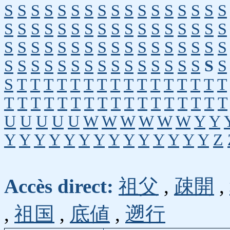
S
S
S
S
S
S
S
S
S
S
S
S
S
S
S
S
S
S
S
S
S
S
S
S
S
S
S
S
S
S
S
S
S
S
S
S
S
S
S
S
S
S
S
S
S
S
S
S
S
S
S
S
S
S
S
S
S
S
S
S
S
S
S
S
S
S
S
S
S
T
T
T
T
T
T
T
T
T
T
T
T
T
T
T
T
T
T
T
T
T
T
T
T
T
T
T
T
T
T
T
T
T
U
U
U
U
U
W
W
W
W
W
W
Y
Y
Y
Y
Y
Y
Y
Y
Y
Y
Y
Y
Y
Y
Y
Y
Z
Accès direct:
祖父
,
疎開
,
,
祖国
,
底値
,
遡行