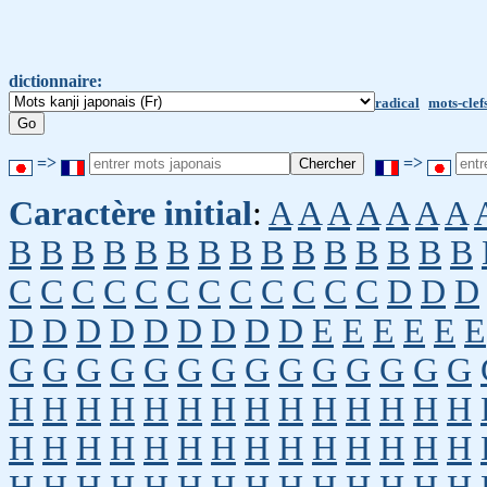
dictionnaire:
radical
mots-clef
=>
=>
Caractère initial
:
A
A
A
A
A
A
A
B
B
B
B
B
B
B
B
B
B
B
B
B
B
B
C
C
C
C
C
C
C
C
C
C
C
C
D
D
D
D
D
D
D
D
D
D
D
D
E
E
E
E
E
E
G
G
G
G
G
G
G
G
G
G
G
G
G
G
H
H
H
H
H
H
H
H
H
H
H
H
H
H
H
H
H
H
H
H
H
H
H
H
H
H
H
H