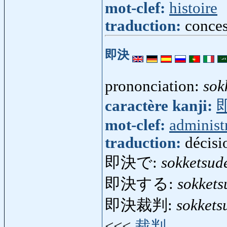
mot-clef:
histoire
traduction:
conce
即決
prononciation:
sok
caractère kanji:
mot-clef:
administ
traduction:
décisi
即決で:
sokketsud
即決する:
sokkets
即決裁判:
sokkets
<<<
裁判