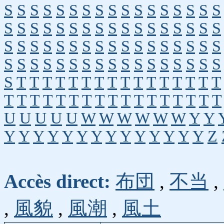
S
S
S
S
S
S
S
S
S
S
S
S
S
S
S
S
S
S
S
S
S
S
S
S
S
S
S
S
S
S
S
S
S
S
S
S
S
S
S
S
S
S
S
S
S
S
S
S
S
S
S
S
S
S
S
S
S
S
S
S
S
S
S
S
S
S
S
S
S
T
T
T
T
T
T
T
T
T
T
T
T
T
T
T
T
T
T
T
T
T
T
T
T
T
T
T
T
T
T
T
T
T
U
U
U
U
U
W
W
W
W
W
W
Y
Y
Y
Y
Y
Y
Y
Y
Y
Y
Y
Y
Y
Y
Y
Y
Z
Accès direct:
布団
,
不当
,
,
風貌
,
風潮
,
風土