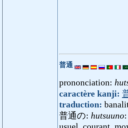
普通
prononciation:
hut
caractère kanji:
traduction:
banali
普通の:
hutsuuno
:
usuel, courant, mo