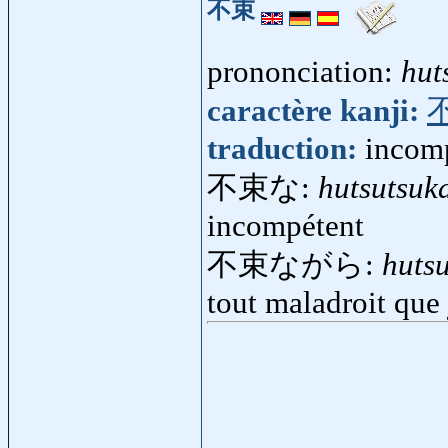
不束
prononciation:
hut
caractère kanji:
traduction:
incom
不束な:
hutsutsuk
incompétent
不束ながら:
huts
tout maladroit que 