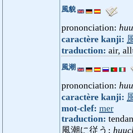
風貌
prononciation:
hu
caractère kanji:
traduction:
air, al
風潮
prononciation:
hu
caractère kanji:
mot-clef:
mer
traduction:
tendan
風潮に従う:
huuc