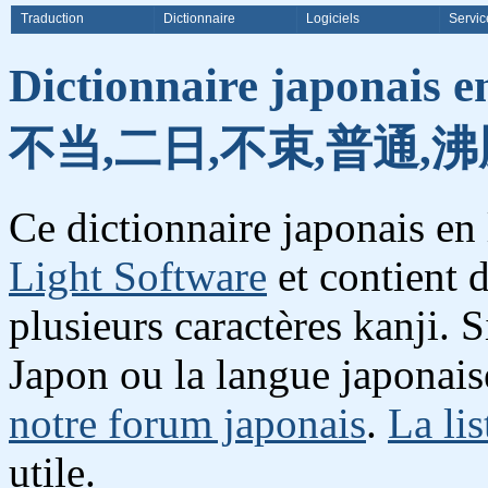
Traduction
Dictionnaire
Logiciels
Servic
Dictionnaire japonais e
不当,二日,不束,普通,沸
Ce dictionnaire japonais en
Light Software
et contient 
plusieurs caractères kanji. 
Japon ou la langue japonais
notre forum japonais
.
La lis
utile.