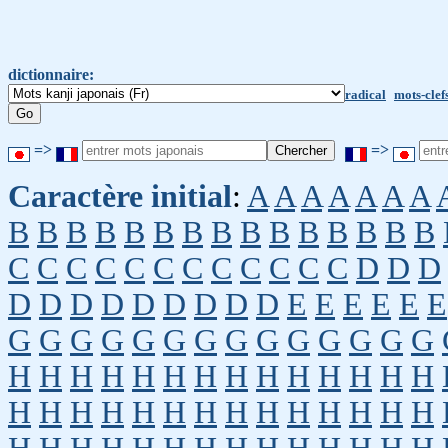
dictionnaire:
radical
mots-clef
=>
=>
Caractère initial
:
A
A
A
A
A
A
A
B
B
B
B
B
B
B
B
B
B
B
B
B
B
B
C
C
C
C
C
C
C
C
C
C
C
C
D
D
D
D
D
D
D
D
D
D
D
D
E
E
E
E
E
E
G
G
G
G
G
G
G
G
G
G
G
G
G
G
H
H
H
H
H
H
H
H
H
H
H
H
H
H
H
H
H
H
H
H
H
H
H
H
H
H
H
H