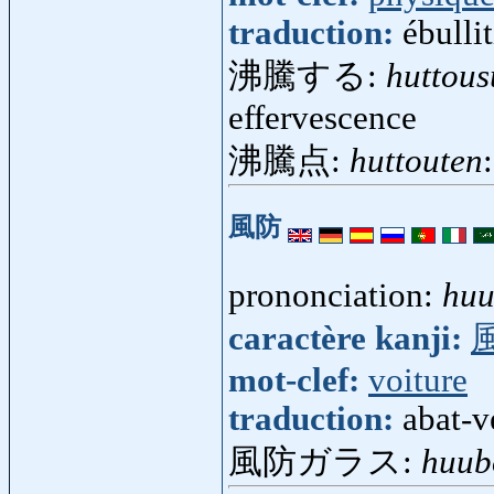
traduction:
ébulli
沸騰する:
huttous
effervescence
沸騰点:
huttouten
風防
prononciation:
hu
caractère kanji:
mot-clef:
voiture
traduction:
abat-v
風防ガラス:
huub