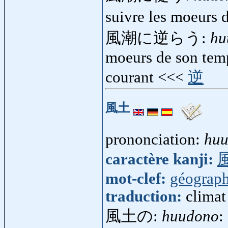
suivre les moeurs 
風潮に逆らう:
hu
moeurs de son temp
courant <<<
逆
風土
prononciation:
hu
caractère kanji:
mot-clef:
géograph
traduction:
climat
風土の:
huudono
: