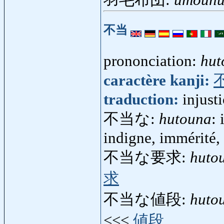
不当
prononciation:
hut
caractère kanji:
traduction:
injust
不当な:
hutouna
: 
indigne, immérité, i
不当な要求:
huto
求
不当な値段:
huto
<<<
値段