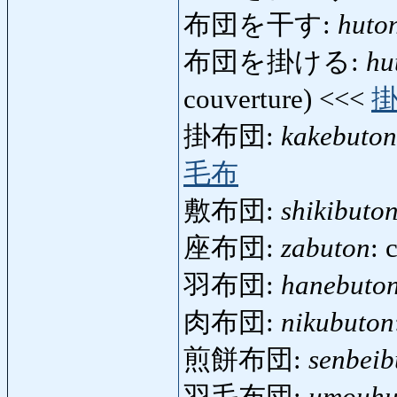
布団を干す:
huto
布団を掛ける:
hu
couverture) <<<
掛布団:
kakebuton
毛布
敷布団:
shikibuto
座布団:
zabuton
: 
羽布団:
hanebuto
肉布団:
nikubuton
煎餅布団:
senbeib
羽毛布団:
umouhu