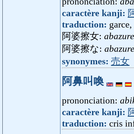
prononciation:
aba
caractère kanji:
traduction:
garce,
阿婆擦女:
abazur
阿婆擦な:
abazur
synonymes:
売女
阿鼻叫喚
prononciation:
abi
caractère kanji:
traduction:
cris i