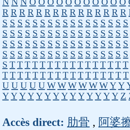
N
N
N
O
O
O
O
O
O
O
O
O
O
O
R
R
R
R
R
R
R
R
R
R
R
R
R
R
R
S
S
S
S
S
S
S
S
S
S
S
S
S
S
S
S
S
S
S
S
S
S
S
S
S
S
S
S
S
S
S
S
S
S
S
S
S
S
S
S
S
S
S
S
S
S
S
S
S
S
S
S
S
S
S
S
S
S
S
S
S
S
S
S
S
S
S
S
S
T
T
T
T
T
T
T
T
T
T
T
T
T
T
T
T
T
T
T
T
T
T
T
T
T
T
T
T
T
T
T
T
T
U
U
U
U
U
W
W
W
W
W
W
Y
Y
Y
Y
Y
Y
Y
Y
Y
Y
Y
Y
Y
Y
Y
Y
Z
Accès direct:
肋骨
,
阿婆