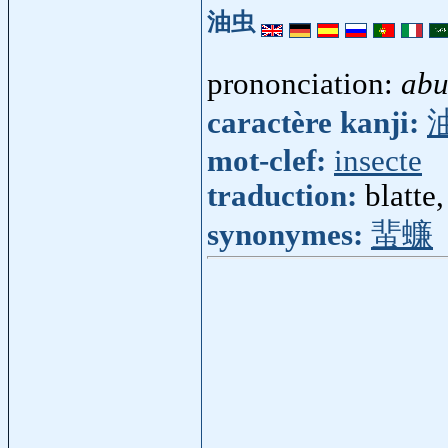
油虫
prononciation:
abu
caractère kanji:
mot-clef:
insecte
traduction:
blatte
synonymes:
蜚蠊