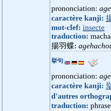
prononciation:
age
caractère kanji:
mot-clef:
insecte
traduction:
macha
揚羽蝶:
agehacho
挙句
prononciation:
age
caractère kanji:
d'autres orthogr
traduction:
phrase