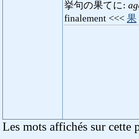
挙句の果てに:
ag
finalement <<<
果
Les mots affichés sur cette 