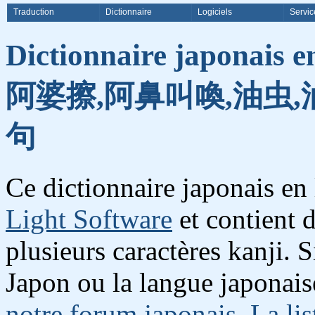
Traduction
Dictionnaire
Logiciels
Servic
Dictionnaire japonais e
阿婆擦,阿鼻叫喚,油虫,
句
Ce dictionnaire japonais en
Light Software
et contient 
plusieurs caractères kanji. 
Japon ou la langue japonais
notre forum japonais
.
La lis