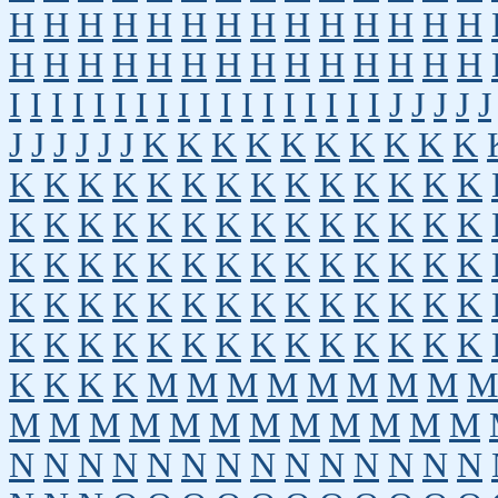
H
H
H
H
H
H
H
H
H
H
H
H
H
H
H
H
H
H
H
H
H
H
H
H
H
H
H
H
I
I
I
I
I
I
I
I
I
I
I
I
I
I
I
I
I
I
J
J
J
J
J
J
J
J
J
J
J
K
K
K
K
K
K
K
K
K
K
K
K
K
K
K
K
K
K
K
K
K
K
K
K
K
K
K
K
K
K
K
K
K
K
K
K
K
K
K
K
K
K
K
K
K
K
K
K
K
K
K
K
K
K
K
K
K
K
K
K
K
K
K
K
K
K
K
K
K
K
K
K
K
K
K
K
K
K
K
K
K
K
K
K
M
M
M
M
M
M
M
M
M
M
M
M
M
M
M
M
M
M
M
M
M
N
N
N
N
N
N
N
N
N
N
N
N
N
N