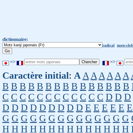
dictionnaire:
radical
mots-clef
=>
=>
Caractère initial
:
A
A
A
A
A
A
A
B
B
B
B
B
B
B
B
B
B
B
B
B
B
B
C
C
C
C
C
C
C
C
C
C
C
C
D
D
D
D
D
D
D
D
D
D
D
D
E
E
E
E
E
E
G
G
G
G
G
G
G
G
G
G
G
G
G
G
H
H
H
H
H
H
H
H
H
H
H
H
H
H