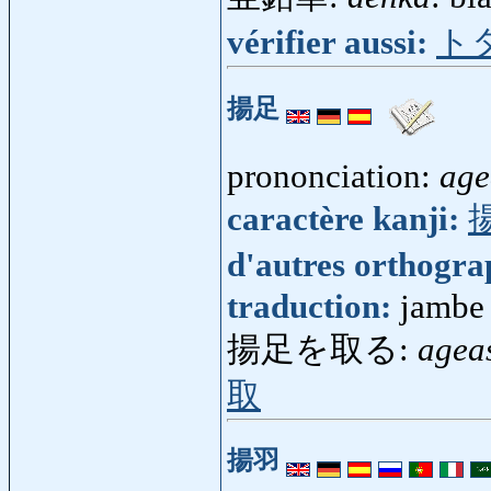
vérifier aussi:
ト
揚足
prononciation:
age
caractère kanji:
d'autres orthogr
traduction:
jambe 
揚足を取る:
agea
取
揚羽