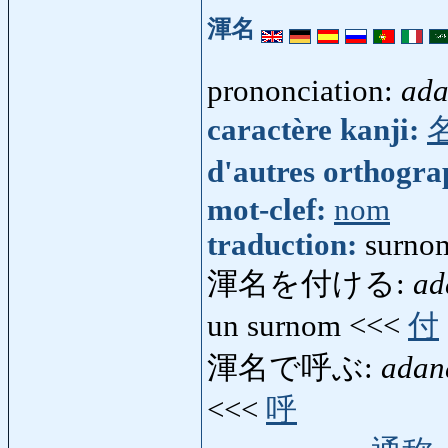
渾名
prononciation:
ad
caractère kanji:
d'autres orthogr
mot-clef:
nom
traduction:
surnom
渾名を付ける:
ad
un surnom <<<
付
渾名で呼ぶ:
adan
<<<
呼