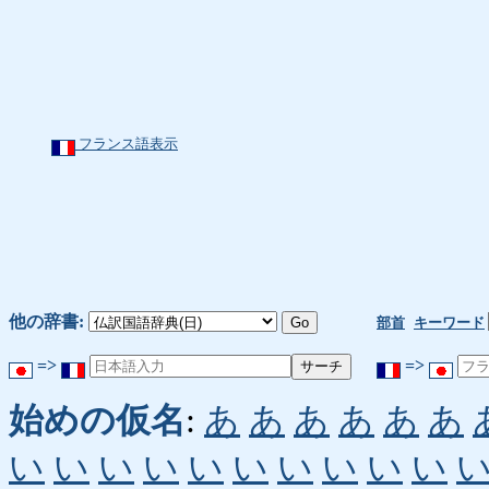
フランス語表示
他の辞書:
部首
キーワード
=>
=>
始めの仮名
:
あ
あ
あ
あ
あ
あ
い
い
い
い
い
い
い
い
い
い