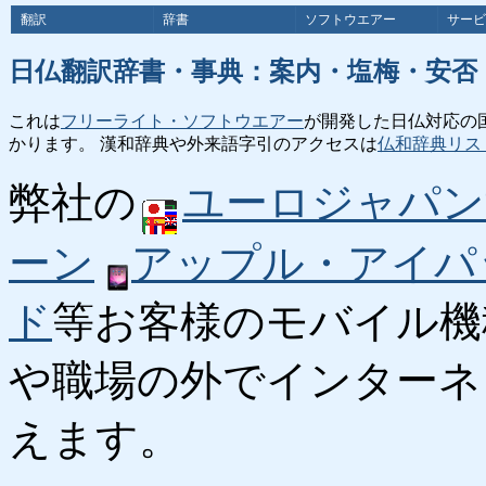
翻訳
辞書
ソフトウエアー
サービ
日仏翻訳辞書・事典：案内・塩梅・安否
これは
フリーライト・ソフトウエアー
が開発した日仏対応の
かります。 漢和辞典や外来語字引のアクセスは
仏和辞典リス
弊社の
ユーロジャパン
ーン
アップル・アイパ
ド
等お客様のモバイル機
や職場の外でインターネ
えます。