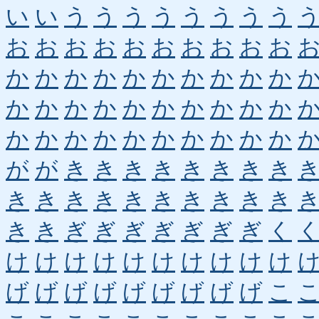
い
い
う
う
う
う
う
う
う
う
お
お
お
お
お
お
お
お
お
お
か
か
か
か
か
か
か
か
か
か
か
か
か
か
か
か
か
か
か
か
か
か
か
か
か
か
か
か
か
か
が
が
き
き
き
き
き
き
き
き
き
き
き
き
き
き
き
き
き
き
き
き
ぎ
ぎ
ぎ
ぎ
ぎ
ぎ
ぎ
く
け
け
け
け
け
け
け
け
け
け
げ
げ
げ
げ
げ
げ
げ
げ
げ
こ