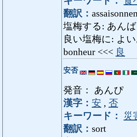
キーワード：
食
翻訳：
assaisonneme
塩梅する: あんばいする:
良い塩梅に: よい
bonheur <<<
良
安否
発音： あんぴ
漢字：
安
,
否
キーワード：
災
翻訳：
sort