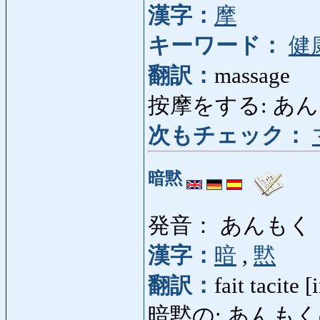
漢字：
摩
キーワード：
健
翻訳：
massage
按摩をする: あんま
次もチェック：
暗黙
発音： あんもく
漢字：
暗
,
黙
翻訳：
fait tacite [
暗黙の: あんもくの: ta