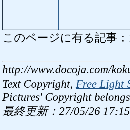
このページに有る記事：171 
http://www.docoja.com/kok
Text Copyright,
Free Light 
Pictures' Copyright belongs
最終更新：27/05/26 17:15