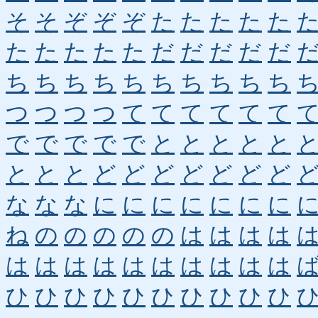
そ
そ
ぞ
ぞ
ぞ
た
た
た
た
た
た
た
た
た
た
だ
だ
だ
だ
だ
ち
ち
ち
ち
ち
ち
ち
ち
ち
ち
つ
つ
つ
つ
て
て
て
て
て
て
で
で
で
で
で
と
と
と
と
と
と
と
と
ど
ど
ど
ど
ど
ど
ど
な
な
な
に
に
に
に
に
に
に
ね
の
の
の
の
の
は
は
は
は
は
は
は
は
は
は
は
は
は
は
ひ
ひ
ひ
ひ
ひ
ひ
ひ
ひ
ひ
ひ