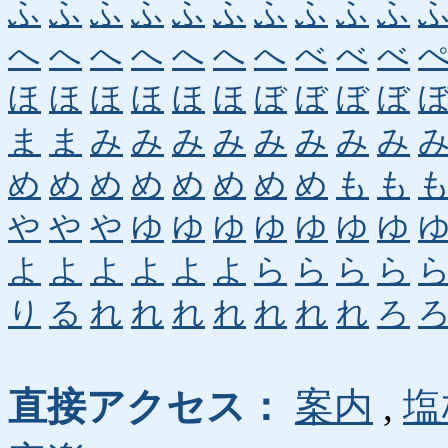
ふ
ふ
ふ
ふ
ふ
ふ
ふ
ふ
ふ
ふ
へ
へ
へ
へ
へ
へ
へ
べ
べ
べ
ほ
ほ
ほ
ほ
ほ
ほ
ぼ
ぼ
ぼ
ぼ
ま
ま
み
み
み
み
み
み
み
み
め
め
め
め
め
め
め
め
も
も
や
や
や
ゆ
ゆ
ゆ
ゆ
ゆ
ゆ
ゆ
よ
よ
よ
よ
よ
よ
ら
ら
ら
ら
り
る
れ
れ
れ
れ
れ
れ
れ
ろ
直接アクセス：
案内
,
塩