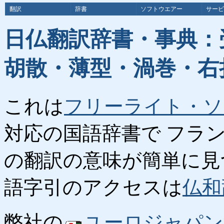
翻訳
辞書
ソフトウエアー
サービ
日仏翻訳辞書・事典：
胡散・薄型・渦巻・右
これは
フリーライト・ソ
対応の国語辞書で フラ
の翻訳の意味が簡単に見
語字引のアクセスは
仏和
弊社の
ユーロジャパン