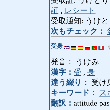
受取証: うけとりしょう: 
証
,
レシート
受取通知: うけとりつうち
次もチェック：
受身
発音： うけみ
漢字：
受
,
身
違う綴り：
受け
キーワード：
ス
翻訳：
attitude pas