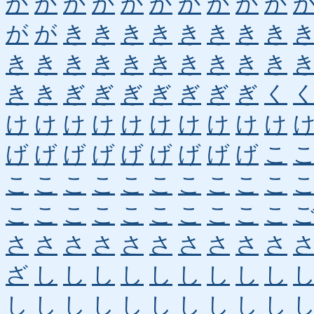
か
か
か
か
か
か
か
か
か
か
が
が
き
き
き
き
き
き
き
き
き
き
き
き
き
き
き
き
き
き
き
き
ぎ
ぎ
ぎ
ぎ
ぎ
ぎ
ぎ
く
け
け
け
け
け
け
け
け
け
け
げ
げ
げ
げ
げ
げ
げ
げ
げ
こ
こ
こ
こ
こ
こ
こ
こ
こ
こ
こ
こ
こ
こ
こ
こ
こ
こ
こ
こ
こ
さ
さ
さ
さ
さ
さ
さ
さ
さ
さ
ざ
し
し
し
し
し
し
し
し
し
し
し
し
し
し
し
し
し
し
し