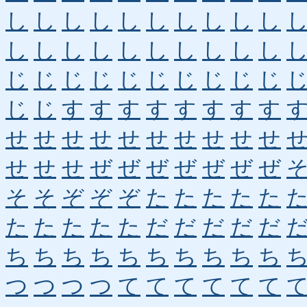
し
し
し
し
し
し
し
し
し
し
し
し
し
し
し
し
し
し
し
し
じ
じ
じ
じ
じ
じ
じ
じ
じ
じ
じ
じ
す
す
す
す
す
す
す
す
せ
せ
せ
せ
せ
せ
せ
せ
せ
せ
せ
せ
せ
ぜ
ぜ
ぜ
ぜ
ぜ
ぜ
ぜ
そ
そ
ぞ
ぞ
ぞ
た
た
た
た
た
た
た
た
た
た
だ
だ
だ
だ
だ
ち
ち
ち
ち
ち
ち
ち
ち
ち
ち
つ
つ
つ
つ
て
て
て
て
て
て