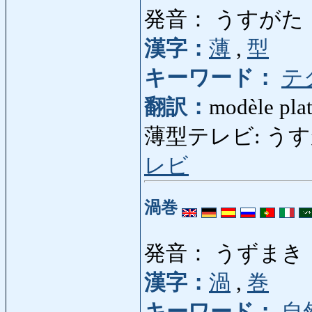
発音： うすがた
漢字：
薄
,
型
キーワード：
テ
翻訳：
modèle plat
薄型テレビ: うすがたて
レビ
渦巻
発音： うずまき
漢字：
渦
,
巻
キーワード：
自