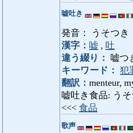
嘘吐き
発音： うそつき
漢字：
嘘
,
吐
違う綴り：
嘘つ
キーワード：
犯
翻訳：
menteur, 
嘘吐き食品: うそつきし
<<<
食品
歌声