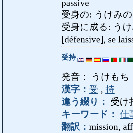
passive
受身の: うけみの: pas
受身に成る: うけみになる:
[défensive], se lai
受持
発音： うけもち
漢字：
受
,
持
違う綴り：
受け
キーワード：
仕
翻訳：
mission, af