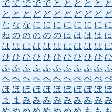
で
で
で
で
で
と
と
と
と
と
と
と
と
ど
ど
ど
ど
ど
ど
ど
な
な
な
に
に
に
に
に
に
に
ね
の
の
の
の
の
は
は
は
は
は
は
は
は
は
は
は
は
は
は
ひ
ひ
ひ
ひ
ひ
ひ
ひ
ひ
ひ
ひ
ふ
ふ
ふ
ふ
ふ
ふ
ふ
ふ
ふ
ふ
へ
へ
へ
へ
へ
へ
へ
べ
べ
べ
ほ
ほ
ほ
ほ
ほ
ほ
ぼ
ぼ
ぼ
ぼ
ま
ま
み
み
み
み
み
み
み
み
め
め
め
め
め
め
め
め
も
も