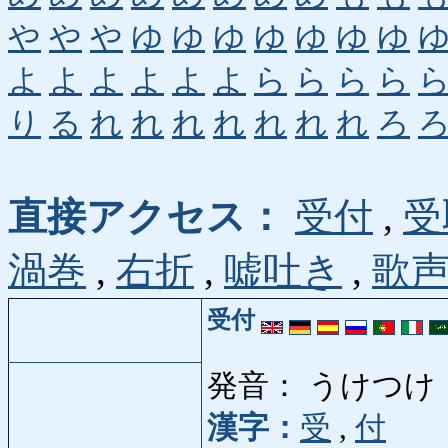
や
や
や
ゆ
ゆ
ゆ
ゆ
ゆ
ゆ
ゆ
よ
よ
よ
よ
よ
よ
ら
ら
ら
ら
り
る
れ
れ
れ
れ
れ
れ
れ
ろ
直接アクセス：
受付
,
受
渦巻
,
右折
,
嘘吐き
,
歌
受付
発音： うけつけ
漢字：
受
,
付