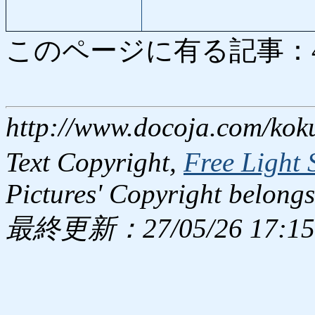
このページに有る記事：443 
http://www.docoja.com/kok
Text Copyright,
Free Light 
Pictures' Copyright belongs
最終更新：27/05/26 17:15