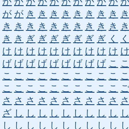
か
か
か
か
か
か
か
か
か
か
が
が
き
き
き
き
き
き
き
き
き
き
き
き
き
き
き
き
き
き
き
き
ぎ
ぎ
ぎ
ぎ
ぎ
ぎ
ぎ
く
け
け
け
け
け
け
け
け
け
け
げ
げ
げ
げ
げ
げ
げ
げ
げ
こ
こ
こ
こ
こ
こ
こ
こ
こ
こ
こ
こ
こ
こ
こ
こ
こ
こ
こ
こ
こ
さ
さ
さ
さ
さ
さ
さ
さ
さ
さ
ざ
し
し
し
し
し
し
し
し
し
し
し
し
し
し
し
し
し
し
し