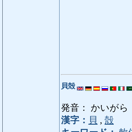
貝殻
発音： かいがら
漢字：
貝
,
殻