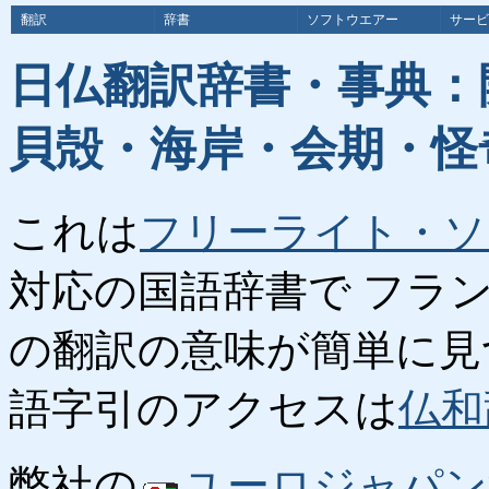
翻訳
辞書
ソフトウエアー
サービ
日仏翻訳辞書・事典：
貝殻・海岸・会期・怪
これは
フリーライト・ソ
対応の国語辞書で フラ
の翻訳の意味が簡単に見
語字引のアクセスは
仏和
弊社の
ユーロジャパン