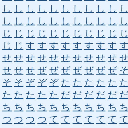
し
し
し
し
し
し
し
し
し
し
し
し
し
し
し
し
し
し
し
し
じ
じ
じ
じ
じ
じ
じ
じ
じ
じ
じ
じ
す
す
す
す
す
す
す
す
せ
せ
せ
せ
せ
せ
せ
せ
せ
せ
せ
せ
せ
ぜ
ぜ
ぜ
ぜ
ぜ
ぜ
ぜ
そ
そ
ぞ
ぞ
ぞ
た
た
た
た
た
た
た
た
た
た
だ
だ
だ
だ
だ
ち
ち
ち
ち
ち
ち
ち
ち
ち
ち
つ
つ
つ
つ
て
て
て
て
て
て