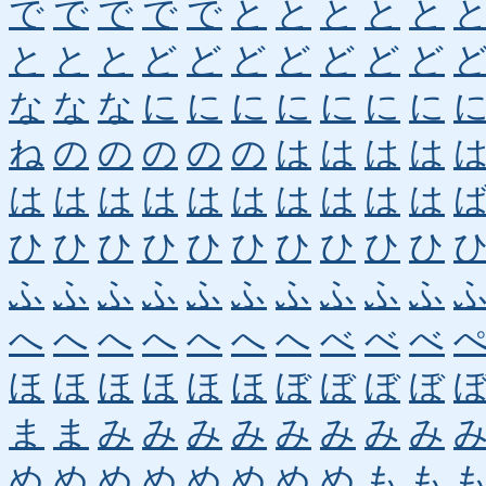
で
で
で
で
で
と
と
と
と
と
と
と
と
ど
ど
ど
ど
ど
ど
ど
な
な
な
に
に
に
に
に
に
に
ね
の
の
の
の
の
は
は
は
は
は
は
は
は
は
は
は
は
は
は
ひ
ひ
ひ
ひ
ひ
ひ
ひ
ひ
ひ
ひ
ふ
ふ
ふ
ふ
ふ
ふ
ふ
ふ
ふ
ふ
へ
へ
へ
へ
へ
へ
へ
べ
べ
べ
ほ
ほ
ほ
ほ
ほ
ほ
ぼ
ぼ
ぼ
ぼ
ま
ま
み
み
み
み
み
み
み
み
め
め
め
め
め
め
め
め
も
も