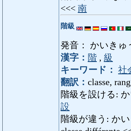
<<<
南
階級
発音： かいきゅ
漢字：
階
,
級
キーワード：
社
翻訳：
classe, rang
階級を設ける: かいき
設
階級が違う: かいきゅ