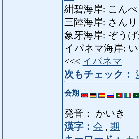
紺碧海岸: こんぺきか
三陸海岸: さんりくかい
象牙海岸: ぞうげかいが
イパネマ海岸: いぱね
<<<
イパネマ
次もチェック：
会期
発音： かいき
漢字：
会
,
期