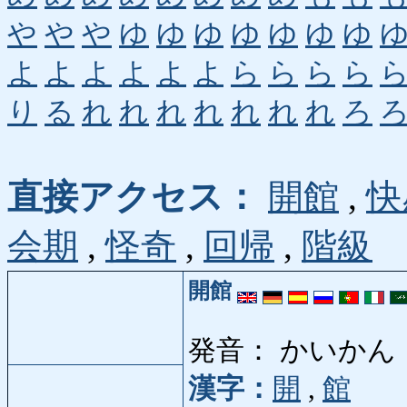
や
や
や
ゆ
ゆ
ゆ
ゆ
ゆ
ゆ
ゆ
よ
よ
よ
よ
よ
よ
ら
ら
ら
ら
り
る
れ
れ
れ
れ
れ
れ
れ
ろ
直接アクセス：
開館
,
快
会期
,
怪奇
,
回帰
,
階級
開館
発音： かいかん
漢字：
開
,
館