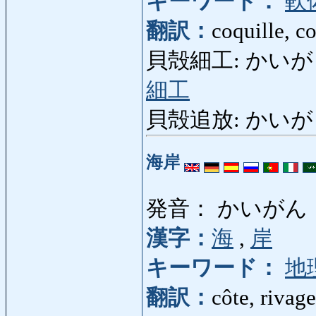
キーワード：
軟
翻訳：
coquille, c
貝殻細工: かいがらざいく
細工
貝殻追放: かいがらつ
海岸
発音： かいがん
漢字：
海
,
岸
キーワード：
地
翻訳：
côte, rivag