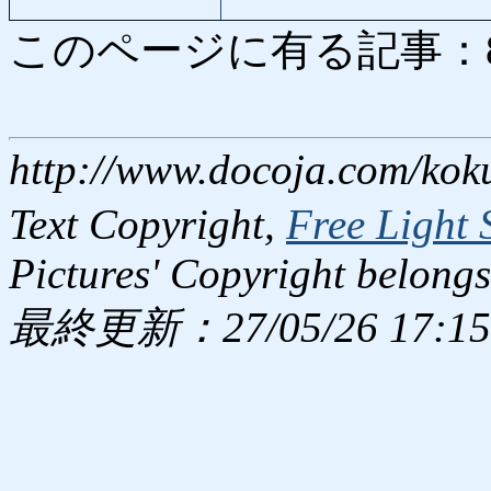
このページに有る記事：829 
http://www.docoja.com/kok
Text Copyright,
Free Light 
Pictures' Copyright belongs
最終更新：27/05/26 17:15