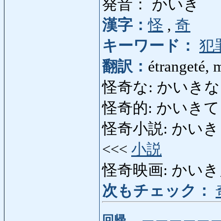
発音： かいき
漢字：
怪
,
奇
キーワード：
犯
翻訳：
étrangeté, 
怪奇な: かいきな: étra
怪奇的: かいきてき
怪奇小説: かいきしょうせ
<<<
小説
怪奇映画: かいきえいが:
次もチェック：
回帰