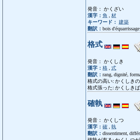
発音： かくざい
漢字：
角
,
材
キーワード：
建築
翻訳：
bois d'équarrissage
格式
発音： かくしき
漢字：
格
,
式
翻訳：
rang, dignité, forma
格式の高い: かくしきのたかい: 
格式張った: かくしきばった: 
確執
発音： かくしつ
漢字：
確
,
執
翻訳：
dissentiment, diffé
確執が有る: かくしつがある: avo