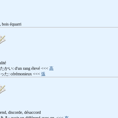
, bois équarri
lité
d'un rang élevé <<<
高
cérémonieux <<<
張
rend, discorde, désaccord
ir un différend avec qn. <<<
有