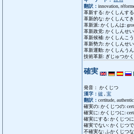
翻訳：
innovation, réform
革新する: かくしんする: rénov
革新的な: かくしんてきな: réno
革新派: かくしんは: groupe
革新政党: かくしんせいとう: pa
革新候補: かくしんこうほ: can
革新勢力: かくしんせいりょく: 
革新運動: かくしんうんどう: m
技術革新: ぎじゅつかくしん: ré
確実
発音： かくじつ
漢字：
確
,
実
翻訳：
certitude, authentic
確実の: かくじつの: certain, 
確実に: かくじつに: certainem
確実にする: かくじつにする: assu
確実でない: かくじつでない: in
不確実な: ふかくじつな 