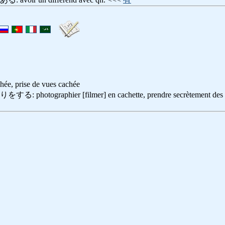
hée, prise de vues cachée
tographier [filmer] en cachette, prendre secrètement des 