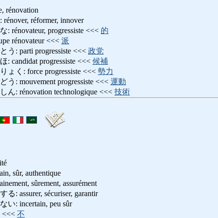
e, rénovation
er, réformer, innover
vateur, progressiste <<<
的
 rénovateur <<<
派
rti progressiste <<<
政党
didat progressiste <<<
候補
force progressiste <<<
勢力
ouvement progressiste <<<
運動
novation technologique <<<
技術
ité
sûr, authentique
ent, sûrement, assurément
rer, sécuriser, garantir
certain, peu sûr
<<<
不