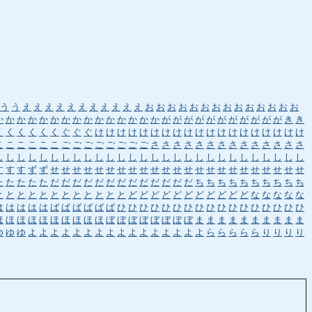
う
う
え
え
え
え
え
え
え
え
え
え
え
お
お
お
お
お
お
お
お
お
お
お
お
お
お
か
か
か
か
か
か
か
か
か
か
か
か
か
か
か
が
が
が
が
が
が
が
が
が
が
が
き
き
く
く
く
く
く
く
ぐ
ぐ
ぐ
け
け
け
け
け
け
け
け
け
け
け
け
け
け
け
け
け
け
け
こ
こ
こ
こ
こ
こ
ご
ご
ご
ご
ご
ご
ご
ご
さ
さ
さ
さ
さ
さ
さ
さ
さ
さ
さ
さ
さ
さ
し
し
し
し
し
し
し
し
し
し
し
し
し
し
し
し
し
し
し
し
し
し
し
し
し
し
し
し
す
す
す
ず
ず
せ
せ
せ
せ
せ
せ
せ
せ
せ
せ
せ
せ
せ
せ
せ
せ
せ
せ
せ
せ
せ
せ
せ
た
た
た
た
た
だ
だ
だ
だ
だ
だ
だ
だ
だ
だ
だ
だ
だ
ち
ち
ち
ち
ち
ち
ち
ち
ち
ち
と
と
と
と
と
と
と
と
と
と
と
と
ど
ど
ど
ど
ど
ど
ど
ど
ど
ど
ど
な
な
な
な
な
は
は
は
は
は
ば
ば
ば
ば
ば
ば
ひ
ひ
ひ
ひ
ひ
ひ
ひ
ひ
ひ
ひ
ひ
ひ
ひ
ひ
ひ
ひ
ひ
ほ
ほ
ほ
ほ
ほ
ほ
ほ
ほ
ほ
ほ
ぼ
ぼ
ぼ
ぼ
ぼ
ぼ
ぼ
ぼ
ま
ま
ま
ま
ま
ま
ま
ま
ま
ま
ゆ
ゆ
ゆ
よ
よ
よ
よ
よ
よ
よ
よ
よ
よ
よ
よ
よ
よ
よ
よ
ら
ら
ら
ら
ら
り
り
り
り