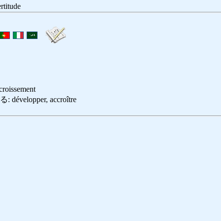
itude
croissement
elopper, accroître