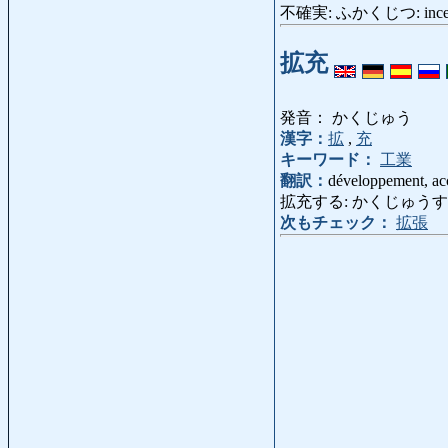
不確実: ふかくじつ: incert
拡充
発音： かくじゅう
漢字：
拡
,
充
キーワード：
工業
翻訳：
développement, ac
拡充する: かくじゅうする: dév
次もチェック：
拡張