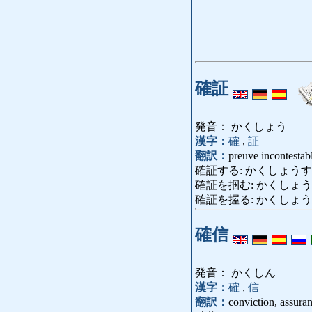
確証
発音： かくしょう
漢字：
確
,
証
翻訳：
preuve incontestab
確証する: かくしょうする: donn
確証を掴む: かくしょうをつかむ: sa
確証を握る: かくしょう
確信
発音： かくしん
漢字：
確
,
信
翻訳：
conviction, assuran