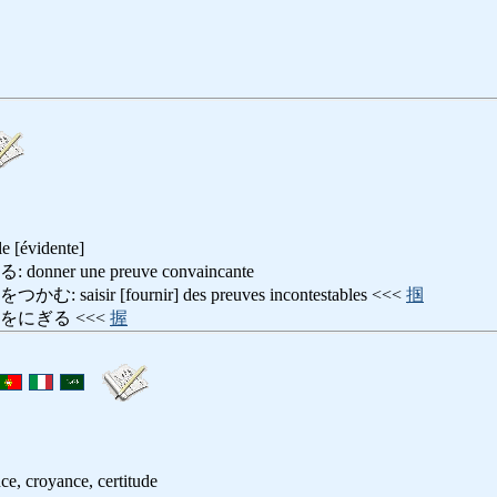
le [évidente]
er une preuve convaincante
isir [fournir] des preuves incontestables <<<
掴
をにぎる <<<
握
ce, croyance, certitude