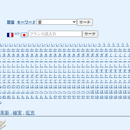
部首
キーワード
=>
い
い
い
い
い
い
い
い
い
い
い
い
い
い
い
い
い
い
い
い
い
う
う
う
う
う
う
う
か
か
か
か
か
か
か
か
か
か
か
か
か
か
か
か
か
か
か
か
か
か
か
か
か
か
か
か
き
き
き
き
き
き
き
き
き
き
き
き
き
き
き
き
き
ぎ
ぎ
ぎ
ぎ
ぎ
ぎ
ぎ
く
く
く
く
こ
こ
こ
こ
こ
こ
こ
こ
こ
こ
こ
こ
こ
こ
こ
こ
こ
こ
こ
こ
こ
こ
こ
こ
こ
こ
こ
こ
し
し
し
し
し
し
し
し
し
し
し
し
し
し
し
し
し
し
し
し
し
し
し
し
し
し
し
し
じ
じ
じ
じ
じ
じ
じ
じ
じ
じ
じ
じ
じ
じ
じ
じ
じ
じ
じ
じ
じ
す
す
す
す
す
す
す
そ
そ
そ
そ
そ
そ
そ
ぞ
ぞ
ぞ
た
た
た
た
た
た
た
た
た
た
た
た
た
た
た
た
た
た
て
て
て
て
て
て
て
て
て
て
て
て
て
て
で
で
で
で
で
と
と
と
と
と
と
と
と
と
ね
の
の
の
の
の
は
は
は
は
は
は
は
は
は
は
は
は
は
は
は
は
は
は
は
は
は
は
ぶ
ぶ
ぶ
ぶ
ぶ
ぶ
ぶ
ぶ
へ
へ
へ
へ
へ
へ
へ
へ
べ
べ
べ
ぺ
ほ
ほ
ほ
ほ
ほ
ほ
ほ
ほ
め
め
め
も
も
も
も
も
も
も
も
も
や
や
や
や
や
や
や
や
や
ゆ
ゆ
ゆ
ゆ
ゆ
ゆ
ゆ
わ
革新
,
確実
,
拡充