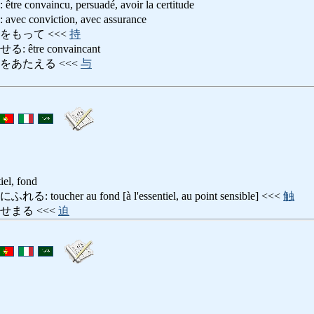
nvaincu, persuadé, avoir la certitude
onviction, avec assurance
をもって <<<
持
tre convaincant
をあたえる <<<
与
iel, fond
cher au fond [à l'essentiel, au point sensible] <<<
触
せまる <<<
迫