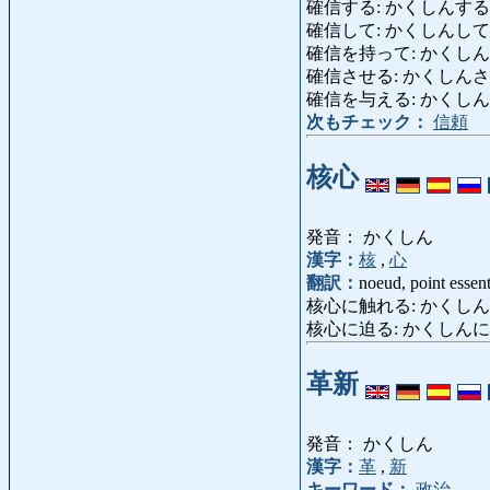
確信する: かくしんする: être co
確信して: かくしんして: avec c
確信を持って: かくしん
確信させる: かくしんさせる: ê
確信を与える: かくしん
次もチェック：
信頼
核心
発音： かくしん
漢字：
核
,
心
翻訳：
noeud, point essent
核心に触れる: かくしんにふれる: tou
核心に迫る: かくしんに
革新
発音： かくしん
漢字：
革
,
新
キーワード：
政治