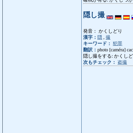
隠し撮
発音： かくしどり
漢字：
隠
,
撮
キーワード：
犯罪
翻訳：
photo [caméra] cac
隠し撮をする: かくしどりをする: pho
次もチェック：
盗撮