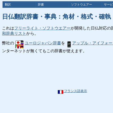
翻訳
辞書
ソフトウエアー
サービ
日仏翻訳辞書・事典：角材・格式・確執
これは
フリーライト・ソフトウエアー
が開発した日仏対応の
和辞典リスト
から。
弊社の
ユーロジャパン辞書
を
アップル・アイフォー
ンターネットが無くてもこの辞書が使えます。
フランス語表示