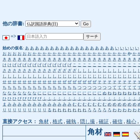
他の辞書:
=>
始めの仮名
:
あ
あ
あ
あ
あ
あ
あ
あ
あ
あ
あ
あ
あ
あ
あ
あ
あ
あ
い
い
い
い
い
お
お
お
お
お
お
か
か
か
か
か
か
か
か
か
か
か
か
か
か
か
か
か
か
か
か
か
き
き
き
き
き
き
き
き
き
き
き
き
き
き
き
き
き
き
き
き
き
き
き
き
き
き
き
け
け
げ
げ
げ
げ
げ
げ
げ
げ
げ
げ
げ
げ
こ
こ
こ
こ
こ
こ
こ
こ
こ
こ
こ
こ
こ
さ
さ
さ
さ
さ
さ
さ
さ
さ
さ
ざ
ざ
ざ
ざ
ざ
し
し
し
し
し
し
し
し
し
し
し
し
し
し
し
し
し
し
し
し
し
し
し
じ
じ
じ
じ
じ
じ
じ
じ
じ
じ
じ
じ
じ
じ
じ
じ
せ
せ
せ
せ
せ
せ
せ
せ
せ
せ
せ
せ
ぜ
ぜ
ぜ
ぜ
ぜ
ぜ
ぜ
そ
そ
そ
そ
そ
そ
そ
そ
ち
ち
ち
ち
ち
ち
ち
ち
ち
ち
ち
ち
ち
ち
ち
つ
つ
つ
つ
つ
つ
つ
て
て
て
て
て
な
な
な
な
な
な
な
に
に
に
に
に
に
に
に
に
に
に
に
に
ぬ
ね
ね
ね
ね
ね
ね
ひ
ひ
ひ
び
び
び
び
び
ふ
ふ
ふ
ふ
ふ
ふ
ふ
ふ
ふ
ふ
ふ
ふ
ふ
ふ
ふ
ふ
ふ
ふ
ふ
ま
み
み
み
み
み
み
み
み
み
み
み
み
み
む
む
む
む
む
む
む
め
め
め
め
め
め
り
り
り
り
り
り
り
り
り
る
れ
れ
れ
れ
れ
れ
れ
ろ
ろ
ろ
ろ
ろ
わ
わ
わ
わ
わ
直接アクセス：
角材
,
格式
,
確執
,
隠し撮
,
確証
,
確信
,
核心
,
角材