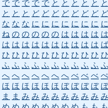
で
で
で
で
で
と
と
と
と
と
と
と
と
ど
ど
ど
ど
ど
ど
ど
な
な
な
に
に
に
に
に
に
に
ね
の
の
の
の
の
は
は
は
は
は
は
は
は
は
は
は
は
は
は
ひ
ひ
ひ
ひ
ひ
ひ
ひ
ひ
ひ
ひ
ふ
ふ
ふ
ふ
ふ
ふ
ふ
ふ
ふ
ふ
へ
へ
へ
へ
へ
へ
へ
べ
べ
べ
ほ
ほ
ほ
ほ
ほ
ほ
ぼ
ぼ
ぼ
ぼ
ま
ま
み
み
み
み
み
み
み
み
め
め
め
め
め
め
め
め
も
も