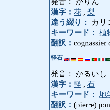
発音： かりん
漢字：
花
,
梨
違う綴り：
カリ
キーワード：
植
翻訳：
cognassier 
軽石
発音： かるいし
漢字：
軽
,
石
キーワード：
地
翻訳：
(pierre) po