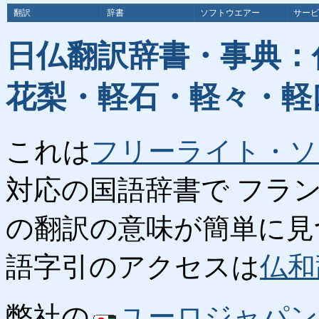
翻訳
辞書
ソフトウエアー
サービ
日仏翻訳辞書・事典：
花梨・軽石・軽々・軽
これは
フリーライト・ソ
対応の国語辞書で フラ
の翻訳の意味が簡単に見
語字引のアクセスは
仏和
弊社の
ユーロジャパン