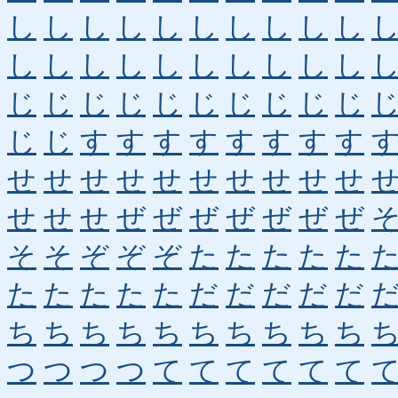
し
し
し
し
し
し
し
し
し
し
し
し
し
し
し
し
し
し
し
し
じ
じ
じ
じ
じ
じ
じ
じ
じ
じ
じ
じ
す
す
す
す
す
す
す
す
せ
せ
せ
せ
せ
せ
せ
せ
せ
せ
せ
せ
せ
ぜ
ぜ
ぜ
ぜ
ぜ
ぜ
ぜ
そ
そ
ぞ
ぞ
ぞ
た
た
た
た
た
た
た
た
た
た
だ
だ
だ
だ
だ
ち
ち
ち
ち
ち
ち
ち
ち
ち
ち
つ
つ
つ
つ
て
て
て
て
て
て