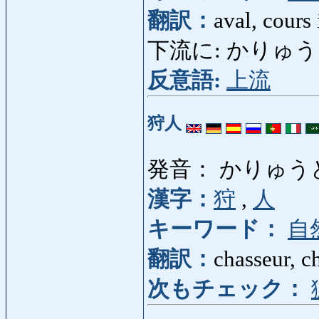
翻訳：
aval, cours 
下流に: かりゅうに: 
反意語:
上流
狩人
発音： かりゅう
漢字：
狩
,
人
キーワード：
自
翻訳：
chasseur, ch
次もチェック：