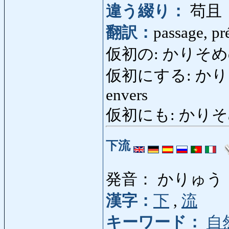
違う綴り：
苟且
翻訳：
passage, pr
仮初の: かりそめの: pa
仮初にする: かりそめにす
envers
仮初にも: かりそめにも: 
下流
発音： かりゅう
漢字：
下
,
流
キーワード：
自