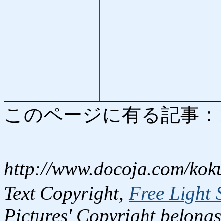
このページに有る記事：1269
http://www.docoja.com/kok
Text Copyright,
Free Light 
Pictures' Copyright belongs