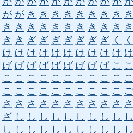
か
か
か
か
か
か
か
か
か
か
が
が
き
き
き
き
き
き
き
き
き
き
き
き
き
き
き
き
き
き
き
き
ぎ
ぎ
ぎ
ぎ
ぎ
ぎ
ぎ
く
け
け
け
け
け
け
け
け
け
け
げ
げ
げ
げ
げ
げ
げ
げ
げ
こ
こ
こ
こ
こ
こ
こ
こ
こ
こ
こ
こ
こ
こ
こ
こ
こ
こ
こ
こ
こ
さ
さ
さ
さ
さ
さ
さ
さ
さ
さ
ざ
し
し
し
し
し
し
し
し
し
し
し
し
し
し
し
し
し
し
し