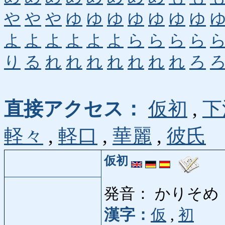
や
や
や
ゆ
ゆ
ゆ
ゆ
ゆ
ゆ
ゆ
よ
よ
よ
よ
よ
よ
ら
ら
ら
ら
り
る
れ
れ
れ
れ
れ
れ
れ
ろ
直接アクセス：
仮初
,
下
軽々
,
軽口
,
華麗
,
彼氏
仮初
発音： かりそめ
漢字：
仮
,
初