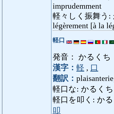
imprudemment
軽々しく振舞う: か
légèrement [à la lé
軽口
発音： かるくち
漢字：
軽
,
口
翻訳：
plaisanterie
軽口な: かるくちな: vo
軽口を叩く: かるくちをた
叩