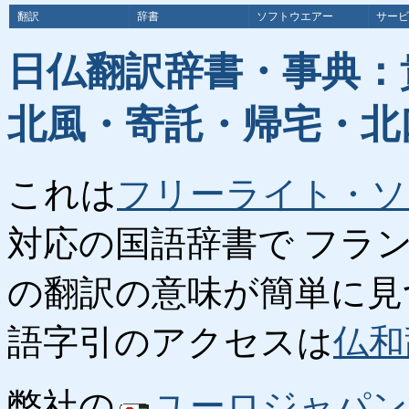
翻訳
辞書
ソフトウエアー
サービ
日仏翻訳辞書・事典：
北風・寄託・帰宅・北
これは
フリーライト・ソ
対応の国語辞書で フラ
の翻訳の意味が簡単に見
語字引のアクセスは
仏和
弊社の
ユーロジャパン