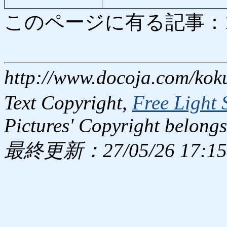
このページに有る記事：1674
http://www.docoja.com/kok
Text Copyright,
Free Light 
Pictures' Copyright belongs
最終更新：27/05/26 17:15