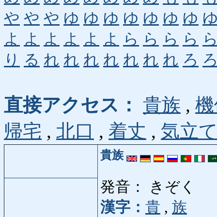
や
や
や
ゆ
ゆ
ゆ
ゆ
ゆ
ゆ
ゆ
よ
よ
よ
よ
よ
よ
ら
ら
ら
ら
り
る
れ
れ
れ
れ
れ
れ
れ
ろ
直接アクセス：
貴族
,
機
帰宅
,
北口
,
着丈
,
気立
貴族
発音： きぞく
漢字：
貴
,
族