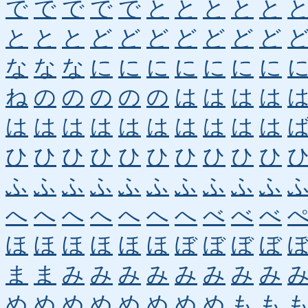
で
で
で
で
で
と
と
と
と
と
と
と
と
ど
ど
ど
ど
ど
ど
ど
な
な
な
に
に
に
に
に
に
に
ね
の
の
の
の
の
は
は
は
は
は
は
は
は
は
は
は
は
は
は
ひ
ひ
ひ
ひ
ひ
ひ
ひ
ひ
ひ
ひ
ふ
ふ
ふ
ふ
ふ
ふ
ふ
ふ
ふ
ふ
へ
へ
へ
へ
へ
へ
へ
べ
べ
べ
ほ
ほ
ほ
ほ
ほ
ほ
ぼ
ぼ
ぼ
ぼ
ま
ま
み
み
み
み
み
み
み
み
め
め
め
め
め
め
め
め
も
も