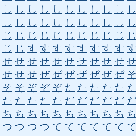
し
し
し
し
し
し
し
し
し
し
し
し
し
し
し
し
し
し
し
し
じ
じ
じ
じ
じ
じ
じ
じ
じ
じ
じ
じ
す
す
す
す
す
す
す
す
せ
せ
せ
せ
せ
せ
せ
せ
せ
せ
せ
せ
せ
ぜ
ぜ
ぜ
ぜ
ぜ
ぜ
ぜ
そ
そ
ぞ
ぞ
ぞ
た
た
た
た
た
た
た
た
た
た
だ
だ
だ
だ
だ
ち
ち
ち
ち
ち
ち
ち
ち
ち
ち
つ
つ
つ
つ
て
て
て
て
て
て