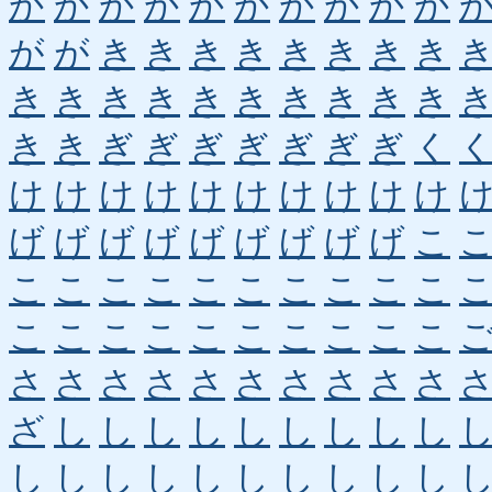
か
か
か
か
か
か
か
か
か
か
が
が
き
き
き
き
き
き
き
き
き
き
き
き
き
き
き
き
き
き
き
き
ぎ
ぎ
ぎ
ぎ
ぎ
ぎ
ぎ
く
け
け
け
け
け
け
け
け
け
け
げ
げ
げ
げ
げ
げ
げ
げ
げ
こ
こ
こ
こ
こ
こ
こ
こ
こ
こ
こ
こ
こ
こ
こ
こ
こ
こ
こ
こ
こ
さ
さ
さ
さ
さ
さ
さ
さ
さ
さ
ざ
し
し
し
し
し
し
し
し
し
し
し
し
し
し
し
し
し
し
し