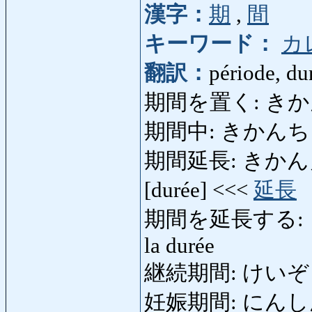
漢字：
期
,
間
キーワード：
カ
翻訳：
période, dur
期間を置く: きかんをおく
期間中: きかんちゅう: 
期間延長: きかんえんち
[durée] <<<
延長
期間を延長する: き
la durée
継続期間: けいぞくき
妊娠期間: にんしんきかん