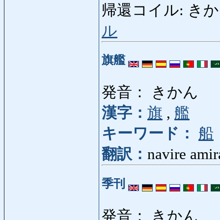
帰還コイル: きかんこい
ル
旗艦
発音： きかん
漢字：
旗
,
艦
キーワード：
船
翻訳：
navire amir
季刊
発音： きかん