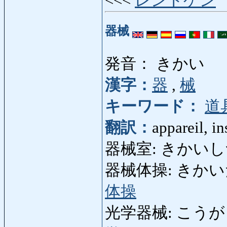
<<<
レントゲン
器械
発音： きかい
漢字：
器
,
械
キーワード：
道
翻訳：
appareil, i
器械室: きかいしつ: sa
器械体操: きかいたいそう
体操
光学器械: こうがくきかい