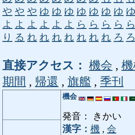
や
や
や
ゆ
ゆ
ゆ
ゆ
ゆ
ゆ
ゆ
よ
よ
よ
よ
よ
よ
ら
ら
ら
ら
り
る
れ
れ
れ
れ
れ
れ
れ
ろ
直接アクセス：
機会
,
機
期間
,
帰還
,
旗艦
,
季刊
機会
発音： きかい
漢字：
機
,
会