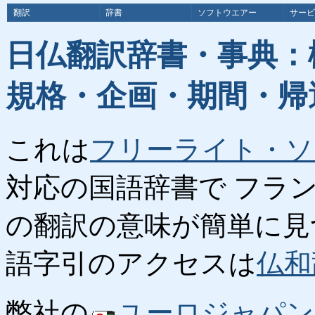
翻訳
辞書
ソフトウエアー
サービ
日仏翻訳辞書・事典：
規格・企画・期間・帰
これは
フリーライト・ソ
対応の国語辞書で フラ
の翻訳の意味が簡単に見
語字引のアクセスは
仏和
弊社の
ユーロジャパン