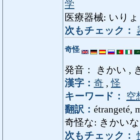
学
医療器械: いりょうきか
次もチェック：
奇怪
発音： きかい ,
漢字：
奇
,
怪
キーワード：
空
翻訳：
étrangeté, 
奇怪な: きかいな: étra
次もチェック：