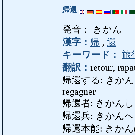
帰還
発音： きかん
漢字：
帰
,
還
キーワード：
旅
翻訳：
retour, rapa
帰還する: きかんする: re
regagner
帰還者: きかんしゃ: 
帰還兵: きかんへい: s
帰還本能: きかんほんのう