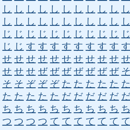
し
し
し
し
し
し
し
し
し
し
し
し
し
し
し
し
し
し
し
し
じ
じ
じ
じ
じ
じ
じ
じ
じ
じ
じ
じ
す
す
す
す
す
す
す
す
せ
せ
せ
せ
せ
せ
せ
せ
せ
せ
せ
せ
せ
ぜ
ぜ
ぜ
ぜ
ぜ
ぜ
ぜ
そ
そ
ぞ
ぞ
ぞ
た
た
た
た
た
た
た
た
た
た
だ
だ
だ
だ
だ
ち
ち
ち
ち
ち
ち
ち
ち
ち
ち
つ
つ
つ
つ
て
て
て
て
て
て