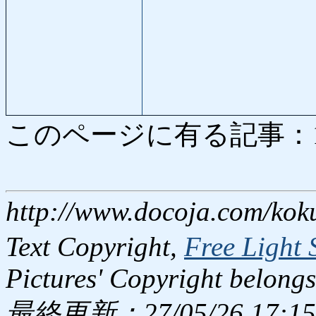
このページに有る記事：1574
http://www.docoja.com/kok
Text Copyright,
Free Light 
Pictures' Copyright belongs
最終更新：27/05/26 17:15