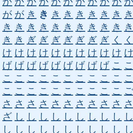
か
か
か
か
か
か
か
か
か
か
が
が
き
き
き
き
き
き
き
き
き
き
き
き
き
き
き
き
き
き
き
き
ぎ
ぎ
ぎ
ぎ
ぎ
ぎ
ぎ
く
け
け
け
け
け
け
け
け
け
け
げ
げ
げ
げ
げ
げ
げ
げ
げ
こ
こ
こ
こ
こ
こ
こ
こ
こ
こ
こ
こ
こ
こ
こ
こ
こ
こ
こ
こ
こ
さ
さ
さ
さ
さ
さ
さ
さ
さ
さ
ざ
し
し
し
し
し
し
し
し
し
し
し
し
し
し
し
し
し
し
し