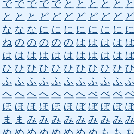
で
で
で
で
で
と
と
と
と
と
と
と
と
ど
ど
ど
ど
ど
ど
ど
な
な
な
に
に
に
に
に
に
に
ね
の
の
の
の
の
は
は
は
は
は
は
は
は
は
は
は
は
は
は
ひ
ひ
ひ
ひ
ひ
ひ
ひ
ひ
ひ
ひ
ふ
ふ
ふ
ふ
ふ
ふ
ふ
ふ
ふ
ふ
へ
へ
へ
へ
へ
へ
へ
べ
べ
べ
ほ
ほ
ほ
ほ
ほ
ほ
ぼ
ぼ
ぼ
ぼ
ま
ま
み
み
み
み
み
み
み
み
め
め
め
め
め
め
め
め
も
も