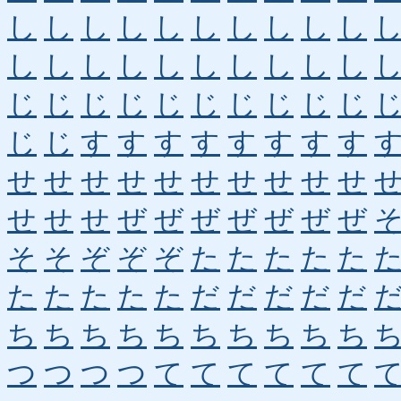
し
し
し
し
し
し
し
し
し
し
し
し
し
し
し
し
し
し
し
し
じ
じ
じ
じ
じ
じ
じ
じ
じ
じ
じ
じ
す
す
す
す
す
す
す
す
せ
せ
せ
せ
せ
せ
せ
せ
せ
せ
せ
せ
せ
ぜ
ぜ
ぜ
ぜ
ぜ
ぜ
ぜ
そ
そ
ぞ
ぞ
ぞ
た
た
た
た
た
た
た
た
た
た
だ
だ
だ
だ
だ
ち
ち
ち
ち
ち
ち
ち
ち
ち
ち
つ
つ
つ
つ
て
て
て
て
て
て