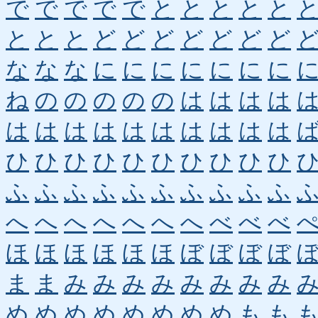
で
で
で
で
で
と
と
と
と
と
と
と
と
ど
ど
ど
ど
ど
ど
ど
な
な
な
に
に
に
に
に
に
に
ね
の
の
の
の
の
は
は
は
は
は
は
は
は
は
は
は
は
は
は
ひ
ひ
ひ
ひ
ひ
ひ
ひ
ひ
ひ
ひ
ふ
ふ
ふ
ふ
ふ
ふ
ふ
ふ
ふ
ふ
へ
へ
へ
へ
へ
へ
へ
べ
べ
べ
ほ
ほ
ほ
ほ
ほ
ほ
ぼ
ぼ
ぼ
ぼ
ま
ま
み
み
み
み
み
み
み
み
め
め
め
め
め
め
め
め
も
も