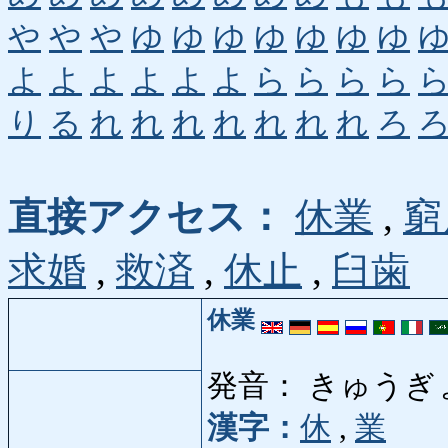
や
や
や
ゆ
ゆ
ゆ
ゆ
ゆ
ゆ
ゆ
よ
よ
よ
よ
よ
よ
ら
ら
ら
ら
り
る
れ
れ
れ
れ
れ
れ
れ
ろ
直接アクセス：
休業
,
窮
求婚
,
救済
,
休止
,
臼歯
休業
発音： きゅうぎ
漢字：
休
,
業