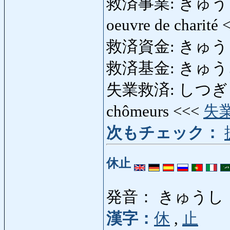
救済事業: きゅうさいじ
oeuvre de charité
救済資金: きゅうさいし
救済基金: きゅう
失業救済: しつぎょうき
chômeurs <<<
失
次もチェック：
休止
発音： きゅうし
漢字：
休
,
止