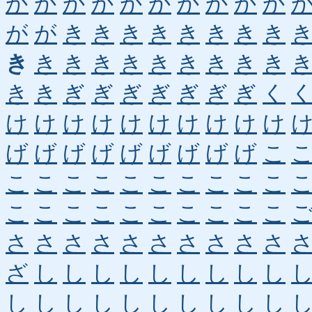
か
か
か
か
か
か
か
か
か
か
が
が
き
き
き
き
き
き
き
き
き
き
き
き
き
き
き
き
き
き
き
き
ぎ
ぎ
ぎ
ぎ
ぎ
ぎ
ぎ
く
け
け
け
け
け
け
け
け
け
け
げ
げ
げ
げ
げ
げ
げ
げ
げ
こ
こ
こ
こ
こ
こ
こ
こ
こ
こ
こ
こ
こ
こ
こ
こ
こ
こ
こ
こ
こ
さ
さ
さ
さ
さ
さ
さ
さ
さ
さ
ざ
し
し
し
し
し
し
し
し
し
し
し
し
し
し
し
し
し
し
し