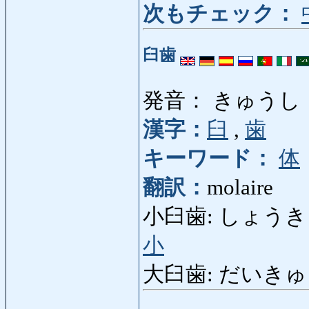
次もチェック：
臼歯
発音： きゅうし
漢字：
臼
,
歯
キーワード：
体
翻訳：
molaire
小臼歯: しょうきゅうし: 
小
大臼歯: だいきゅうし: 