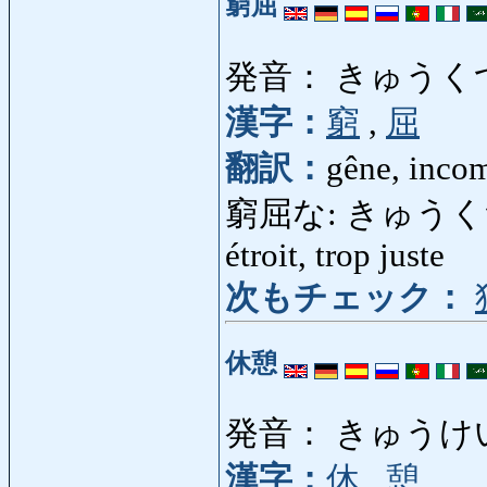
窮屈
発音： きゅうく
漢字：
窮
,
屈
翻訳：
gêne, incom
窮屈な: きゅうくつな: g
étroit, trop juste
次もチェック：
休憩
発音： きゅうけ
漢字：
休
,
憩