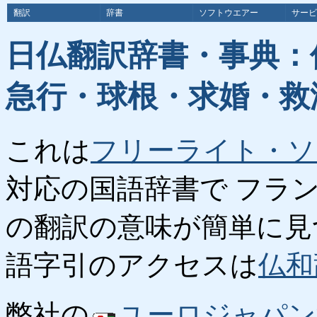
翻訳
辞書
ソフトウエアー
サービ
日仏翻訳辞書・事典：
急行・球根・求婚・救
これは
フリーライト・ソ
対応の国語辞書で フラ
の翻訳の意味が簡単に見
語字引のアクセスは
仏和
弊社の
ユーロジャパン