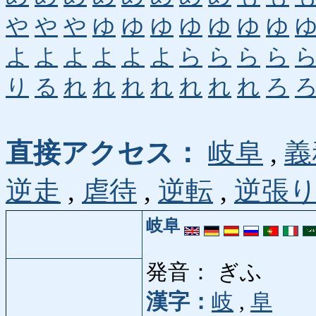
や
や
や
ゆ
ゆ
ゆ
ゆ
ゆ
ゆ
ゆ
よ
よ
よ
よ
よ
よ
ら
ら
ら
ら
り
る
れ
れ
れ
れ
れ
れ
れ
ろ
直接アクセス：
岐阜
,
義
逆走
,
虐待
,
逆転
,
逆張
岐阜
発音： ぎふ
漢字：
岐
,
阜