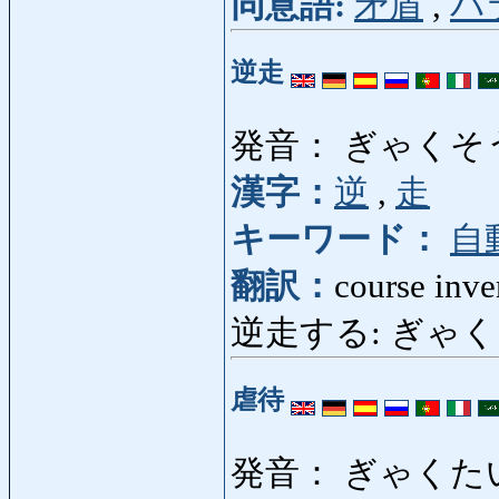
同意語:
矛盾
,
パ
逆走
発音： ぎゃくそ
漢字：
逆
,
走
キーワード：
自
翻訳：
course inver
逆走する: ぎゃくそうする:
虐待
発音： ぎゃくた