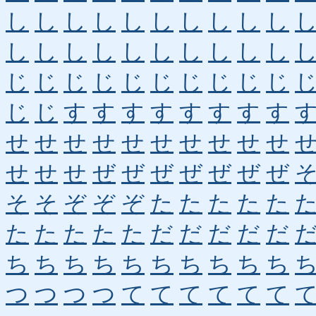
し
し
し
し
し
し
し
し
し
し
し
し
し
し
し
し
し
し
し
し
じ
じ
じ
じ
じ
じ
じ
じ
じ
じ
じ
じ
す
す
す
す
す
す
す
す
せ
せ
せ
せ
せ
せ
せ
せ
せ
せ
せ
せ
せ
ぜ
ぜ
ぜ
ぜ
ぜ
ぜ
ぜ
そ
そ
ぞ
ぞ
ぞ
た
た
た
た
た
た
た
た
た
た
だ
だ
だ
だ
だ
ち
ち
ち
ち
ち
ち
ち
ち
ち
ち
つ
つ
つ
つ
て
て
て
て
て
て