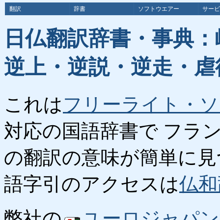
翻訳
辞書
ソフトウエアー
サービ
日仏翻訳辞書・事典：
逆上・逆説・逆走・虐
これは
フリーライト・ソ
対応の国語辞書で フラ
の翻訳の意味が簡単に見
語字引のアクセスは
仏和
弊社の
ユーロジャパン