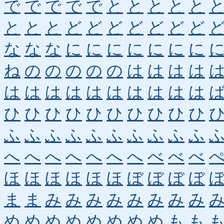
で
で
で
で
で
と
と
と
と
と
と
と
と
ど
ど
ど
ど
ど
ど
ど
な
な
な
に
に
に
に
に
に
に
ね
の
の
の
の
の
は
は
は
は
は
は
は
は
は
は
は
は
は
は
ひ
ひ
ひ
ひ
ひ
ひ
ひ
ひ
ひ
ひ
ふ
ふ
ふ
ふ
ふ
ふ
ふ
ふ
ふ
ふ
へ
へ
へ
へ
へ
へ
へ
べ
べ
べ
ほ
ほ
ほ
ほ
ほ
ほ
ぼ
ぼ
ぼ
ぼ
ま
ま
み
み
み
み
み
み
み
み
め
め
め
め
め
め
め
め
も
も