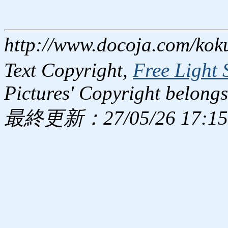
http://www.docoja.com/kok
Text Copyright,
Free Light 
Pictures' Copyright belongs
最終更新：27/05/26 17:15