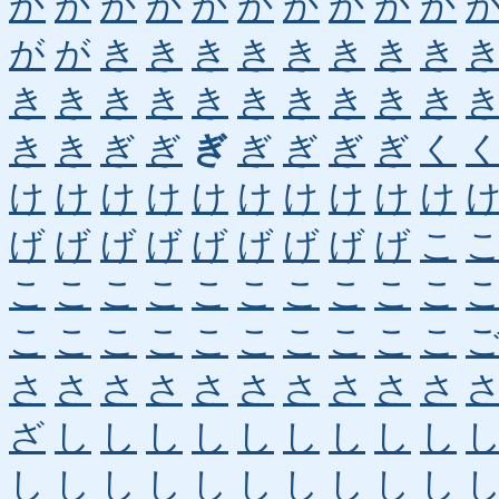
か
か
か
か
か
か
か
か
か
か
が
が
き
き
き
き
き
き
き
き
き
き
き
き
き
き
き
き
き
き
き
き
ぎ
ぎ
ぎ
ぎ
ぎ
ぎ
ぎ
く
け
け
け
け
け
け
け
け
け
け
げ
げ
げ
げ
げ
げ
げ
げ
げ
こ
こ
こ
こ
こ
こ
こ
こ
こ
こ
こ
こ
こ
こ
こ
こ
こ
こ
こ
こ
こ
さ
さ
さ
さ
さ
さ
さ
さ
さ
さ
ざ
し
し
し
し
し
し
し
し
し
し
し
し
し
し
し
し
し
し
し