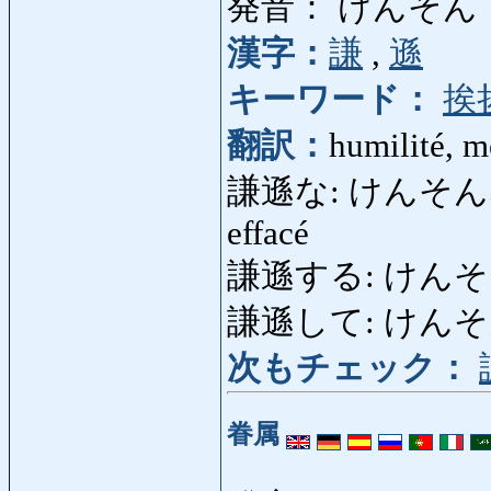
発音： けんそん
漢字：
謙
,
遜
キーワード：
挨
翻訳：
humilité, m
謙遜な: けんそんな: hum
effacé
謙遜する: けんそんする: 
謙遜して: けんそんして:
次もチェック：
眷属