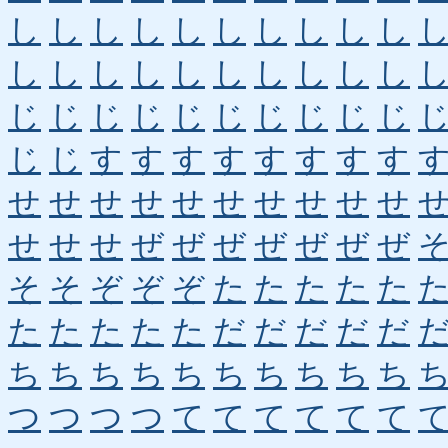
し
し
し
し
し
し
し
し
し
し
し
し
し
し
し
し
し
し
し
し
じ
じ
じ
じ
じ
じ
じ
じ
じ
じ
じ
じ
す
す
す
す
す
す
す
す
せ
せ
せ
せ
せ
せ
せ
せ
せ
せ
せ
せ
せ
ぜ
ぜ
ぜ
ぜ
ぜ
ぜ
ぜ
そ
そ
ぞ
ぞ
ぞ
た
た
た
た
た
た
た
た
た
た
だ
だ
だ
だ
だ
ち
ち
ち
ち
ち
ち
ち
ち
ち
ち
つ
つ
つ
つ
て
て
て
て
て
て