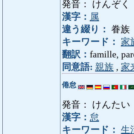
発音： けんぞく
漢字：
属
違う綴り：
眷族
キーワード：
家
翻訳：
famille, par
同意語:
親族
,
家
倦怠
発音： けんたい
漢字：
怠
キーワード：
生