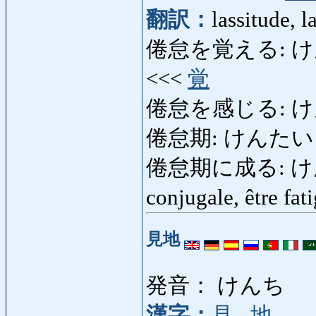
翻訳：
lassitude, 
倦怠を覚える: けんたい
<<<
覚
倦怠を感じる: け
倦怠期: けんたいき: pé
倦怠期に成る: けんたい
conjugale, être fa
見地
発音： けんち
漢字：
見
,
地