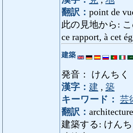
翻訳：
point de vu
此の見地から: このけん
ce rapport, à cet 
建築
発音： けんちく
漢字：
建
,
築
キーワード：
芸
翻訳：
architectur
建築する: けんちくする: 