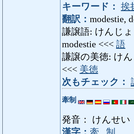
キーワード：
挨
翻訳：
modestie, d
謙譲語: けんじょうご: l
modestie <<<
語
謙譲の美徳: けんじょ
<<<
美徳
次もチェック：
牽制
発音： けんせい
漢字：
牽
,
制