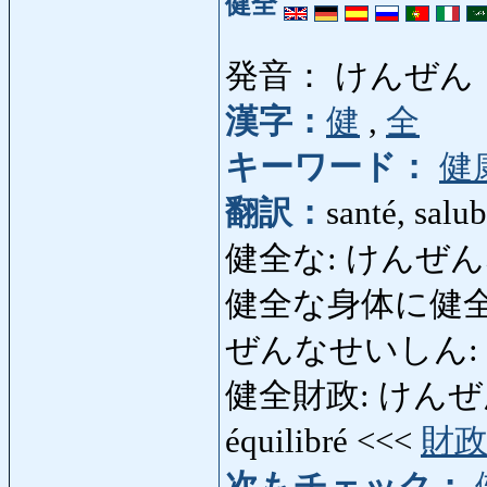
健全
発音： けんぜん
漢字：
健
,
全
キーワード：
健
翻訳：
santé, salub
健全な: けんぜんな: sai
健全な身体に健全
ぜんなせいしん: Un esp
健全財政: けんぜんさいせ
équilibré <<<
財