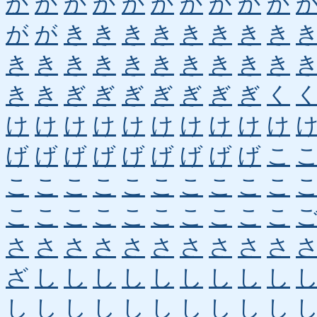
か
か
か
か
か
か
か
か
か
か
が
が
き
き
き
き
き
き
き
き
き
き
き
き
き
き
き
き
き
き
き
き
ぎ
ぎ
ぎ
ぎ
ぎ
ぎ
ぎ
く
け
け
け
け
け
け
け
け
け
け
げ
げ
げ
げ
げ
げ
げ
げ
げ
こ
こ
こ
こ
こ
こ
こ
こ
こ
こ
こ
こ
こ
こ
こ
こ
こ
こ
こ
こ
こ
さ
さ
さ
さ
さ
さ
さ
さ
さ
さ
ざ
し
し
し
し
し
し
し
し
し
し
し
し
し
し
し
し
し
し
し