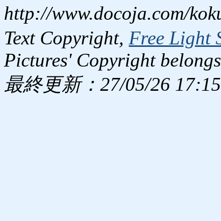
http://www.docoja.com/kok
Text Copyright,
Free Light 
Pictures' Copyright belongs
最終更新：27/05/26 17:15