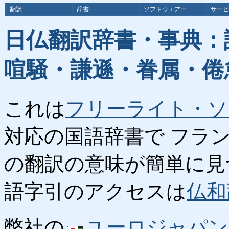
翻訳
辞書
ソフトウエアー
サービ
日仏翻訳辞書・事典：
喧騒・謙遜・眷属・倦
これは
フリーライト・ソ
対応の国語辞書で フラ
の翻訳の意味が簡単に見
語字引のアクセスは
仏和
弊社の
ユーロジャパン