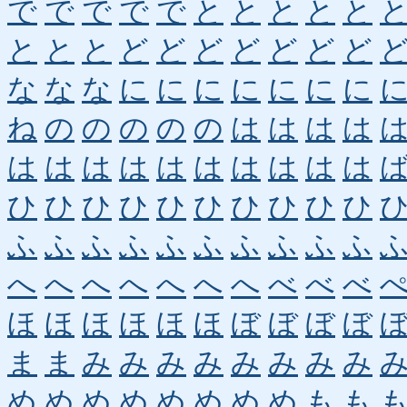
で
で
で
で
で
と
と
と
と
と
と
と
と
ど
ど
ど
ど
ど
ど
ど
な
な
な
に
に
に
に
に
に
に
ね
の
の
の
の
の
は
は
は
は
は
は
は
は
は
は
は
は
は
は
ひ
ひ
ひ
ひ
ひ
ひ
ひ
ひ
ひ
ひ
ふ
ふ
ふ
ふ
ふ
ふ
ふ
ふ
ふ
ふ
へ
へ
へ
へ
へ
へ
へ
べ
べ
べ
ほ
ほ
ほ
ほ
ほ
ほ
ぼ
ぼ
ぼ
ぼ
ま
ま
み
み
み
み
み
み
み
み
め
め
め
め
め
め
め
め
も
も