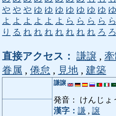
や
や
や
ゆ
ゆ
ゆ
ゆ
ゆ
ゆ
ゆ
よ
よ
よ
よ
よ
よ
ら
ら
ら
ら
り
る
れ
れ
れ
れ
れ
れ
れ
ろ
直接アクセス：
謙譲
,
牽
眷属
,
倦怠
,
見地
,
建築
謙譲
発音： けんじょ
漢字：
謙
,
譲