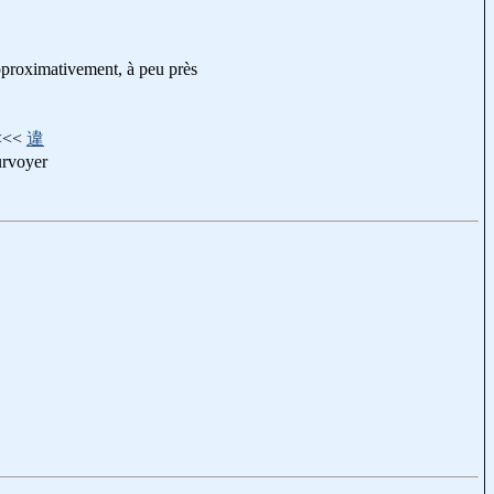
approximativement, à peu près
<<<
違
rvoyer