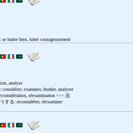
re bien, lutter courageusement
ion, analyse
rer, examiner, étudier, analyser
dération, réexamination <<<
再
econsidérer, réexaminer