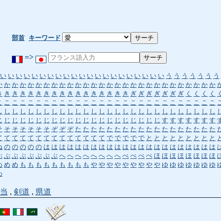
部首
キーワード
=>
い
い
い
い
い
い
い
い
い
い
い
い
い
い
い
い
い
い
い
い
い
う
う
う
う
う
う
う
か
か
か
か
か
か
か
か
か
か
か
か
か
か
か
か
か
か
か
か
か
か
か
か
か
か
か
か
き
き
き
き
き
き
き
き
き
き
き
き
き
き
き
き
き
ぎ
ぎ
ぎ
ぎ
ぎ
ぎ
ぎ
く
く
く
く
こ
こ
こ
こ
こ
こ
こ
こ
こ
こ
こ
こ
こ
こ
こ
こ
こ
こ
こ
こ
こ
こ
こ
こ
こ
こ
こ
こ
し
し
し
し
し
し
し
し
し
し
し
し
し
し
し
し
し
し
し
し
し
し
し
し
し
し
し
し
じ
じ
じ
じ
じ
じ
じ
じ
じ
じ
じ
じ
じ
じ
じ
じ
じ
じ
じ
じ
じ
す
す
す
す
す
す
す
そ
そ
そ
そ
そ
そ
そ
ぞ
ぞ
ぞ
た
た
た
た
た
た
た
た
た
た
た
た
た
た
た
た
た
た
て
て
て
て
て
て
て
て
て
て
て
て
て
て
で
で
で
で
で
と
と
と
と
と
と
と
と
と
ね
の
の
の
の
の
は
は
は
は
は
は
は
は
は
は
は
は
は
は
は
は
は
は
は
は
は
は
ぶ
ぶ
ぶ
ぶ
ぶ
ぶ
ぶ
ぶ
へ
へ
へ
へ
へ
へ
へ
へ
べ
べ
べ
ぺ
ほ
ほ
ほ
ほ
ほ
ほ
ほ
ほ
め
め
め
も
も
も
も
も
も
も
も
も
や
や
や
や
や
や
や
や
や
ゆ
ゆ
ゆ
ゆ
ゆ
ゆ
ゆ
わ
当
,
剣道
,
県道