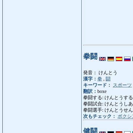
拳闘
発音： けんとう
漢字：
拳
,
闘
キーワード：
スポーツ
翻訳：
boxe
拳闘する: けんとうする: boxer
拳闘試合: けんとうしあい: m
拳闘選手: けんとうせんしゅ:
次もチェック：
ボクシ
健闘