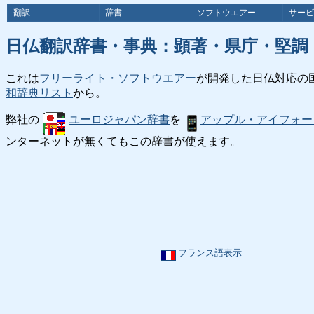
翻訳
辞書
ソフトウエアー
サービ
日仏翻訳辞書・事典：顕著・県庁・堅調
これは
フリーライト・ソフトウエアー
が開発した日仏対応の
和辞典リスト
から。
弊社の
ユーロジャパン辞書
を
アップル・アイフォー
ンターネットが無くてもこの辞書が使えます。
フランス語表示