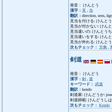
発音： けんとう
漢字：
見
,
当
翻訳：
direction, sens, li
見当を付ける: けんとうをつける: ar
見当が付かない: けんとうがつかな
見当違いの: けんとうちがいの: hors
見当違いをする: けんとうちがいをする:
見当が外れる: けんとうがはずれる: 
次もチェック：
方角
,
剣道
発音： けんどう
漢字：
剣
,
道
キーワード：
武道
翻訳：
kendo
剣道家: けんどうか: joueur
剣道師範: けんどうしはん: ma
次もチェック：
Kendo