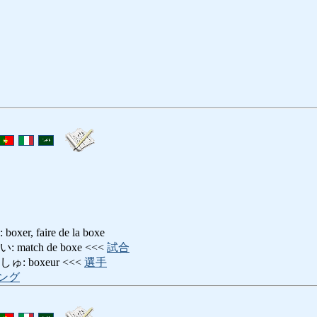
, faire de la boxe
atch de boxe <<<
試合
 boxeur <<<
選手
ング