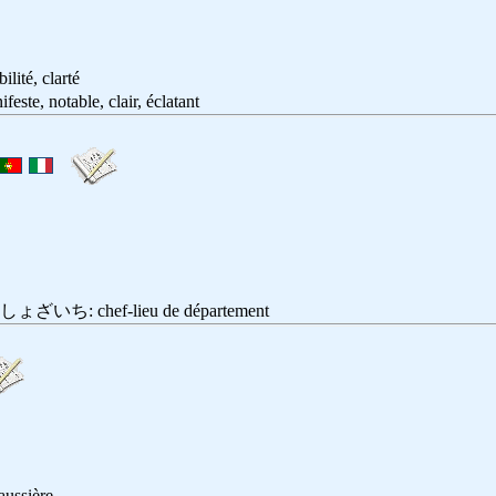
ilité, clarté
 notable, clair, éclatant
: chef-lieu de département
aussière