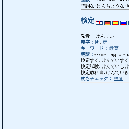
堅調な: けんちょうな: hau
検定
発音： けんてい
漢字：
検
,
定
キーワード：
教育
翻訳：
examen, approbation
検定する: けんていする: soume
検定試験: けんていしけん: exame
検定教科書: けんていきょうかしょ:
次もチェック：
検査