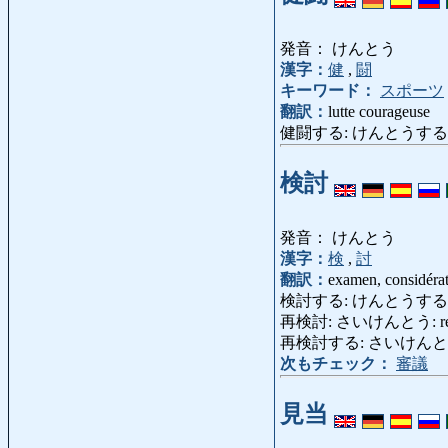
発音： けんとう
漢字：
健
,
闘
キーワード：
スポーツ
翻訳：
lutte courageuse
健闘する: けんとうする: se batt
検討
発音： けんとう
漢字：
検
,
討
翻訳：
examen, considérat
検討する: けんとうする: considé
再検討: さいけんとう: reconsi
再検討する: さいけんとうする: r
次もチェック：
審議
見当