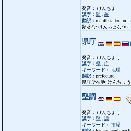
発音： けんちょ
漢字：
顕
,
著
翻訳：
manifestation, notab
顕著な: けんちょな: manifeste,
県庁
発音： けんちょう
漢字：
県
,
庁
キーワード：
地理
翻訳：
préfecture
県庁所在地: けんちょうしょざいち
堅調
発音： けんちょう
漢字：
堅
,
調
キーワード：
市場
翻訳：
hausse, tendance h