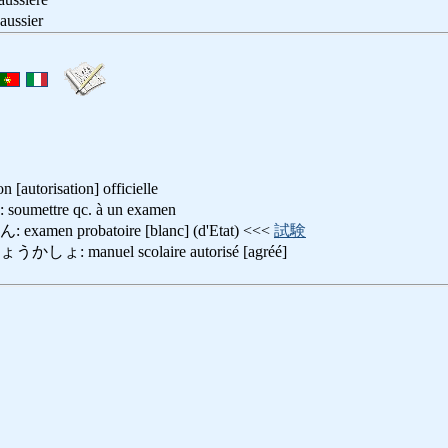
ssier
 [autorisation] officielle
ttre qc. à un examen
n probatoire [blanc] (d'Etat) <<<
試験
 manuel scolaire autorisé [agréé]