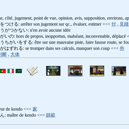
gne, côté, jugement, point de vue, opinion, avis, supposition, environs, 
rêter son jugement sur qc., évaluer, estimer <<<
付
,
見積
い: n'en avoir aucune idée
 de propos, inopportun, malséant, inconvenable, déplacé 
 être sur une mauvaise piste, faire fausse route, se fou
se tromper dans ses calculs, manquer son coup <<<
外
判断
,
大体
 de kendo <<<
家
ître de kendo <<<
師範