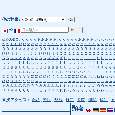
他の辞書:
=>
始めの仮名
:
あ
あ
あ
あ
あ
あ
あ
あ
あ
あ
あ
あ
あ
あ
あ
あ
あ
あ
い
い
い
い
い
お
お
お
お
お
お
か
か
か
か
か
か
か
か
か
か
か
か
か
か
か
か
か
か
か
か
か
き
き
き
き
き
き
き
き
き
き
き
き
き
き
き
き
き
き
き
き
き
き
き
き
き
き
き
け
け
げ
げ
げ
げ
げ
げ
げ
げ
げ
げ
げ
げ
こ
こ
こ
こ
こ
こ
こ
こ
こ
こ
こ
こ
こ
さ
さ
さ
さ
さ
さ
さ
さ
さ
さ
ざ
ざ
ざ
ざ
ざ
し
し
し
し
し
し
し
し
し
し
し
し
し
し
し
し
し
し
し
し
し
し
し
じ
じ
じ
じ
じ
じ
じ
じ
じ
じ
じ
じ
じ
じ
じ
じ
せ
せ
せ
せ
せ
せ
せ
せ
せ
せ
せ
せ
ぜ
ぜ
ぜ
ぜ
ぜ
ぜ
ぜ
そ
そ
そ
そ
そ
そ
そ
そ
ち
ち
ち
ち
ち
ち
ち
ち
ち
ち
ち
ち
ち
ち
ち
つ
つ
つ
つ
つ
つ
つ
て
て
て
て
て
な
な
な
な
な
な
な
に
に
に
に
に
に
に
に
に
に
に
に
に
ぬ
ね
ね
ね
ね
ね
ね
ひ
ひ
ひ
び
び
び
び
び
ふ
ふ
ふ
ふ
ふ
ふ
ふ
ふ
ふ
ふ
ふ
ふ
ふ
ふ
ふ
ふ
ふ
ふ
ふ
ま
み
み
み
み
み
み
み
み
み
み
み
み
み
む
む
む
む
む
む
む
め
め
め
め
め
め
り
り
り
り
り
り
り
り
り
る
れ
れ
れ
れ
れ
れ
れ
ろ
ろ
ろ
ろ
ろ
わ
わ
わ
わ
わ
直接アクセス：
顕著
,
県庁
,
堅調
,
検定
,
拳闘
,
健闘
,
検討
,
見
顕著