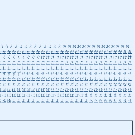
う
う
え
え
え
え
え
え
え
え
え
え
え
お
お
お
お
お
お
お
お
お
お
お
お
お
お
か
か
か
か
か
か
か
か
か
か
か
か
か
か
か
が
が
が
が
が
が
が
が
が
が
が
き
き
く
く
く
く
く
く
ぐ
ぐ
ぐ
け
け
け
け
け
け
け
け
け
け
け
け
け
け
け
け
け
け
け
こ
こ
こ
こ
こ
こ
ご
ご
ご
ご
ご
ご
ご
ご
さ
さ
さ
さ
さ
さ
さ
さ
さ
さ
さ
さ
さ
さ
し
し
し
し
し
し
し
し
し
し
し
し
し
し
し
し
し
し
し
し
し
し
し
し
し
し
し
し
す
す
す
ず
ず
せ
せ
せ
せ
せ
せ
せ
せ
せ
せ
せ
せ
せ
せ
せ
せ
せ
せ
せ
せ
せ
せ
せ
た
た
た
た
た
だ
だ
だ
だ
だ
だ
だ
だ
だ
だ
だ
だ
だ
ち
ち
ち
ち
ち
ち
ち
ち
ち
ち
と
と
と
と
と
と
と
と
と
と
と
と
ど
ど
ど
ど
ど
ど
ど
ど
ど
ど
ど
な
な
な
な
な
は
は
は
は
は
ば
ば
ば
ば
ば
ば
ひ
ひ
ひ
ひ
ひ
ひ
ひ
ひ
ひ
ひ
ひ
ひ
ひ
ひ
ひ
ひ
ひ
ほ
ほ
ほ
ほ
ほ
ほ
ほ
ほ
ほ
ほ
ぼ
ぼ
ぼ
ぼ
ぼ
ぼ
ぼ
ぼ
ま
ま
ま
ま
ま
ま
ま
ま
ま
ま
ゆ
ゆ
ゆ
よ
よ
よ
よ
よ
よ
よ
よ
よ
よ
よ
よ
よ
よ
よ
よ
ら
ら
ら
ら
ら
り
り
り
り