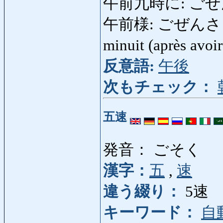
午前九時に: ごぜんくじに
午前様: ごぜんさま: mar
minuit (après avoi
反意語:
午後
次もチェック：
五速
発音： ごそく
漢字：
五
,
速
違う綴り：
5速
キーワード：
自