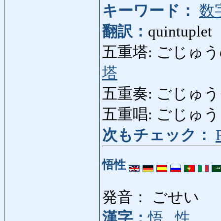
キーワード：
数
翻訳：
quintuplet
五重塔: ごじゅうのとう: 
塔
五重奏: ごじゅうそう:
五重唱: ごじゅう
次もチェック：
悟性
発音： ごせい
漢字：
悟
,
性