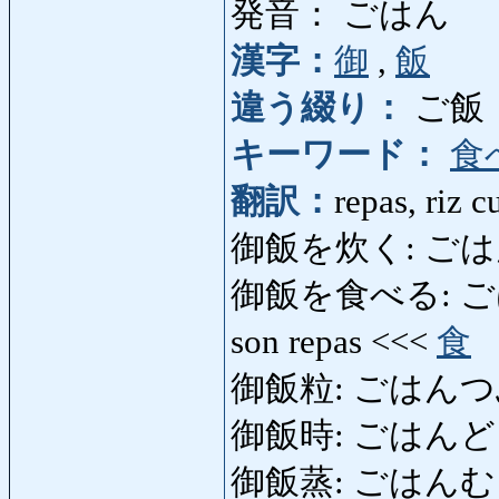
発音： ごはん
漢字：
御
,
飯
違う綴り：
ご飯
キーワード：
食
翻訳：
repas, riz c
御飯を炊く: ごはんをた
御飯を食べる: ごはんを
son repas <<<
食
御飯粒: ごはんつぶ: gr
御飯時: ごはんどき: m
御飯蒸: ごはんむし: m