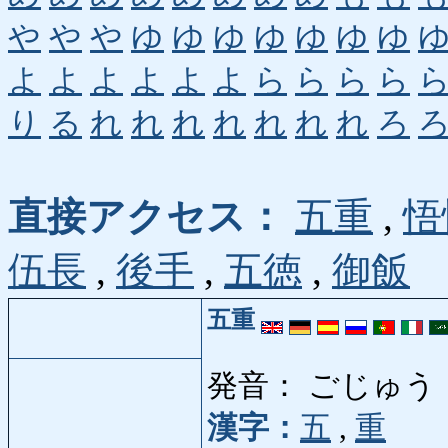
や
や
や
ゆ
ゆ
ゆ
ゆ
ゆ
ゆ
ゆ
よ
よ
よ
よ
よ
よ
ら
ら
ら
ら
り
る
れ
れ
れ
れ
れ
れ
れ
ろ
直接アクセス：
五重
,
悟
伍長
,
後手
,
五徳
,
御飯
五重
発音： ごじゅう
漢字：
五
,
重