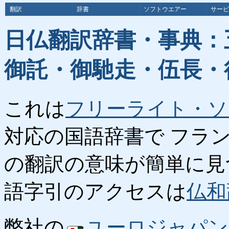
翻訳
辞書
ソフトウエアー
サービ
日仏翻訳辞書・事典：
御託・御馳走・伍長・
これは
フリーライト・ソ
対応の国語辞書で フラ
の翻訳の意味が簡単に見
語字引のアクセスは
仏和
弊社の
ユーロジャパン