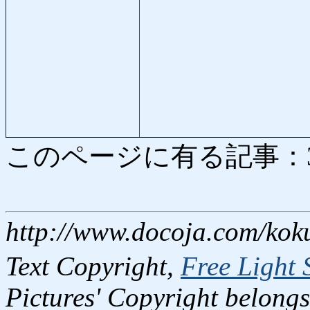
このページに有る記事：3047
http://www.docoja.com/kok
Text Copyright,
Free Light 
Pictures' Copyright belongs