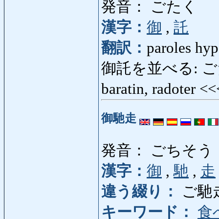
発音： ごたく
漢字：
御
,
託
翻訳：
paroles hyp
御託を並べる: ごたくを
baratin, radoter <
御馳走
発音： ごちそう
漢字：
御
,
馳
,
走
違う綴り：
ご馳
キーワード：
食