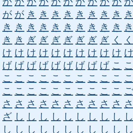
か
か
か
か
か
か
か
か
か
か
が
が
き
き
き
き
き
き
き
き
き
き
き
き
き
き
き
き
き
き
き
き
ぎ
ぎ
ぎ
ぎ
ぎ
ぎ
ぎ
く
け
け
け
け
け
け
け
け
け
け
げ
げ
げ
げ
げ
げ
げ
げ
げ
こ
こ
こ
こ
こ
こ
こ
こ
こ
こ
こ
こ
こ
こ
こ
こ
こ
こ
こ
こ
こ
さ
さ
さ
さ
さ
さ
さ
さ
さ
さ
ざ
し
し
し
し
し
し
し
し
し
し
し
し
し
し
し
し
し
し
し