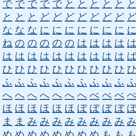
で
で
で
で
で
と
と
と
と
と
と
と
と
ど
ど
ど
ど
ど
ど
ど
な
な
な
に
に
に
に
に
に
に
ね
の
の
の
の
の
は
は
は
は
は
は
は
は
は
は
は
は
は
は
ひ
ひ
ひ
ひ
ひ
ひ
ひ
ひ
ひ
ひ
ふ
ふ
ふ
ふ
ふ
ふ
ふ
ふ
ふ
ふ
へ
へ
へ
へ
へ
へ
へ
べ
べ
べ
ほ
ほ
ほ
ほ
ほ
ほ
ぼ
ぼ
ぼ
ぼ
ま
ま
み
み
み
み
み
み
み
み
め
め
め
め
め
め
め
め
も
も