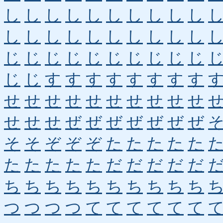
し
し
し
し
し
し
し
し
し
し
し
し
し
し
し
し
し
し
し
し
じ
じ
じ
じ
じ
じ
じ
じ
じ
じ
じ
じ
す
す
す
す
す
す
す
す
せ
せ
せ
せ
せ
せ
せ
せ
せ
せ
せ
せ
せ
ぜ
ぜ
ぜ
ぜ
ぜ
ぜ
ぜ
そ
そ
ぞ
ぞ
ぞ
た
た
た
た
た
た
た
た
た
た
だ
だ
だ
だ
だ
ち
ち
ち
ち
ち
ち
ち
ち
ち
ち
つ
つ
つ
つ
て
て
て
て
て
て