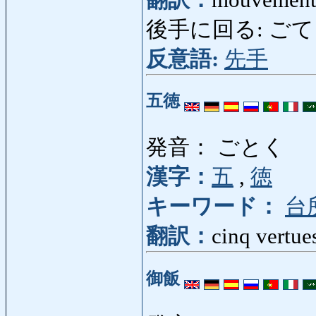
後手に回る: ごてにまわる
反意語:
先手
五徳
発音： ごとく
漢字：
五
,
徳
キーワード：
台
翻訳：
cinq vertue
御飯