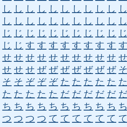
し
し
し
し
し
し
し
し
し
し
し
し
し
し
し
し
し
し
し
し
じ
じ
じ
じ
じ
じ
じ
じ
じ
じ
じ
じ
す
す
す
す
す
す
す
す
せ
せ
せ
せ
せ
せ
せ
せ
せ
せ
せ
せ
せ
ぜ
ぜ
ぜ
ぜ
ぜ
ぜ
ぜ
そ
そ
ぞ
ぞ
ぞ
た
た
た
た
た
た
た
た
た
た
だ
だ
だ
だ
だ
ち
ち
ち
ち
ち
ち
ち
ち
ち
ち
つ
つ
つ
つ
て
て
て
て
て
て