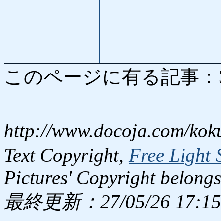
このページに有る記事：3153
http://www.docoja.com/kok
Text Copyright,
Free Light 
Pictures' Copyright belongs
最終更新：27/05/26 17:15