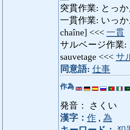
突貫作業: とっかんさぎょ
一貫作業: いっかんさぎょ
chaîne] <<<
一貫
サルベージ作業: さ
sauvetage <<<
サ
同意語:
仕事
作為
発音： さくい
漢字：
作
,
為
キーワード：
犯