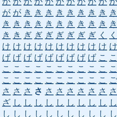
か
か
か
か
か
か
か
か
か
か
が
が
き
き
き
き
き
き
き
き
き
き
き
き
き
き
き
き
き
き
き
き
ぎ
ぎ
ぎ
ぎ
ぎ
ぎ
ぎ
く
け
け
け
け
け
け
け
け
け
け
げ
げ
げ
げ
げ
げ
げ
げ
げ
こ
こ
こ
こ
こ
こ
こ
こ
こ
こ
こ
こ
こ
こ
こ
こ
こ
こ
こ
こ
こ
さ
さ
さ
さ
さ
さ
さ
さ
さ
さ
ざ
し
し
し
し
し
し
し
し
し
し
し
し
し
し
し
し
し
し
し