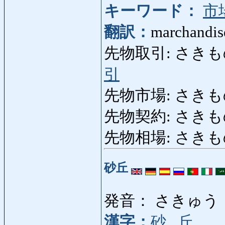
キーワード：
市
翻訳：
marchandis
先物取引: さきものとり
引
先物市場: さきものしじ
先物契約: さきものけい
先物相場: さきものそう
砂丘
発音： さきゅう
漢字：
砂
,
丘