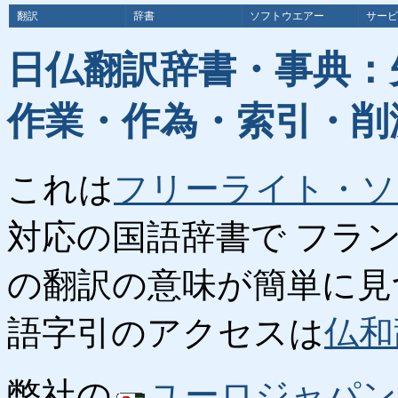
翻訳
辞書
ソフトウエアー
サービ
日仏翻訳辞書・事典：
作業・作為・索引・削
これは
フリーライト・ソ
対応の国語辞書で フラ
の翻訳の意味が簡単に見
語字引のアクセスは
仏和
弊社の
ユーロジャパン