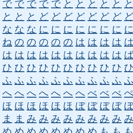
で
で
で
で
で
と
と
と
と
と
と
と
と
ど
ど
ど
ど
ど
ど
ど
な
な
な
に
に
に
に
に
に
に
ね
の
の
の
の
の
は
は
は
は
は
は
は
は
は
は
は
は
は
は
ひ
ひ
ひ
ひ
ひ
ひ
ひ
ひ
ひ
ひ
ふ
ふ
ふ
ふ
ふ
ふ
ふ
ふ
ふ
ふ
へ
へ
へ
へ
へ
へ
へ
べ
べ
べ
ほ
ほ
ほ
ほ
ほ
ほ
ぼ
ぼ
ぼ
ぼ
ま
ま
み
み
み
み
み
み
み
み
め
め
め
め
め
め
め
め
も
も