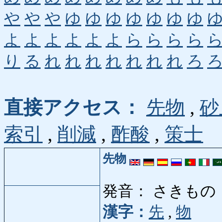
や
や
や
ゆ
ゆ
ゆ
ゆ
ゆ
ゆ
ゆ
よ
よ
よ
よ
よ
よ
ら
ら
ら
ら
り
る
れ
れ
れ
れ
れ
れ
れ
ろ
直接アクセス：
先物
,
砂
索引
,
削減
,
酢酸
,
策士
先物
発音： さきもの
漢字：
先
,
物