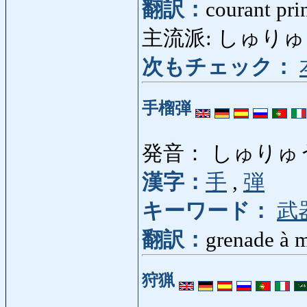
翻訳：
courant pri
主流派: しゅりゅうは: m
次もチェック：
手榴弾
発音： しゅりゅ
漢字：
手
,
弾
キーワード：
武
翻訳：
grenade à 
狩猟