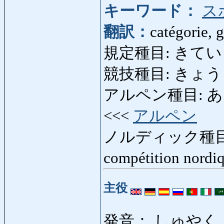
キーワード：
ス
翻訳：
catégorie, 
規定種目: きていしゅも
競技種目: きょうぎしゅ
アルペン種目: あるぺん
<<<
アルペン
ノルディック種目
compétition nordi
主役
発音： しゅやく