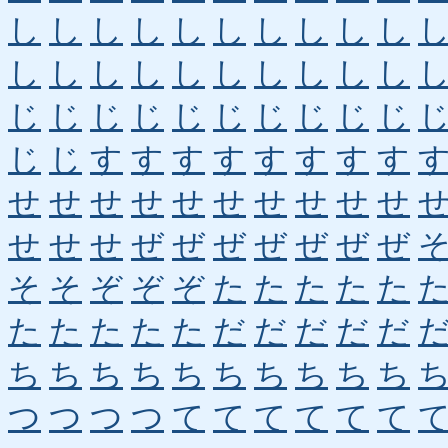
し
し
し
し
し
し
し
し
し
し
し
し
し
し
し
し
し
し
し
し
じ
じ
じ
じ
じ
じ
じ
じ
じ
じ
じ
じ
す
す
す
す
す
す
す
す
せ
せ
せ
せ
せ
せ
せ
せ
せ
せ
せ
せ
せ
ぜ
ぜ
ぜ
ぜ
ぜ
ぜ
ぜ
そ
そ
ぞ
ぞ
ぞ
た
た
た
た
た
た
た
た
た
た
だ
だ
だ
だ
だ
ち
ち
ち
ち
ち
ち
ち
ち
ち
ち
つ
つ
つ
つ
て
て
て
て
て
て