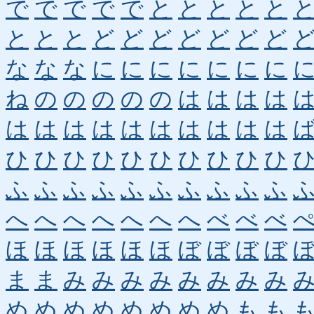
で
で
で
で
で
と
と
と
と
と
と
と
と
ど
ど
ど
ど
ど
ど
ど
な
な
な
に
に
に
に
に
に
に
ね
の
の
の
の
の
は
は
は
は
は
は
は
は
は
は
は
は
は
は
ひ
ひ
ひ
ひ
ひ
ひ
ひ
ひ
ひ
ひ
ふ
ふ
ふ
ふ
ふ
ふ
ふ
ふ
ふ
ふ
へ
へ
へ
へ
へ
へ
へ
べ
べ
べ
ほ
ほ
ほ
ほ
ほ
ほ
ぼ
ぼ
ぼ
ぼ
ま
ま
み
み
み
み
み
み
み
み
め
め
め
め
め
め
め
め
も
も