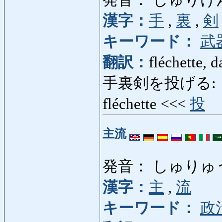
漢字：
手
,
裏
,
剣
キーワード：
武
翻訳：
fléchette, d
手裏剣を投げる: し
fléchette <<<
投
主流
発音： しゅりゅ
漢字：
主
,
流
キーワード：
政