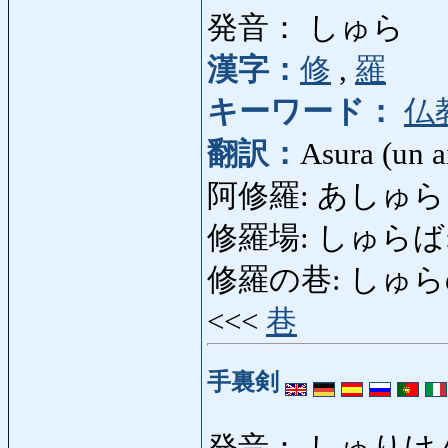
発音： しゅら
漢字：
修
,
羅
キーワード：
仏
翻訳：
Asura (un a
阿修羅: あしゅら 
修羅場: しゅらば: scè
修羅の巷: しゅらのちまた
<<<
巷
手裏剣
発音： しゅりけ