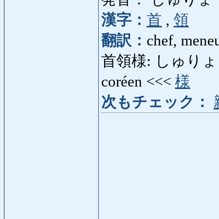
漢字：
首
,
領
翻訳：
chef, mene
首領様: しゅりょうさま:
coréen <<<
様
次もチェック：