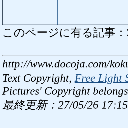
このページに有る記事：3785
http://www.docoja.com/kok
Text Copyright,
Free Light 
Pictures' Copyright belongs
最終更新：27/05/26 17:15