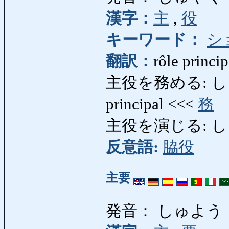
漢字：
主
,
役
キーワード：
シ
翻訳：
rôle princip
主役を務める: しゅや
principal <<<
務
主役を演じる: し
反意語:
脇役
主要
発音： しゅよう