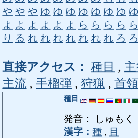
や
や
や
ゆ
ゆ
ゆ
ゆ
ゆ
ゆ
ゆ
よ
よ
よ
よ
よ
よ
ら
ら
ら
ら
り
る
れ
れ
れ
れ
れ
れ
れ
ろ
直接アクセス：
種目
,
主
主流
,
手榴弾
,
狩猟
,
首
種目
発音： しゅもく
漢字：
種
,
目