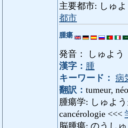
主要都市: しゅようとし: 
都市
腫瘍
発音： しゅよう
漢字：
腫
キーワード：
病
翻訳：
tumeur, né
腫瘍学: しゅようがく: o
cancérologie <<<
脳腫瘍: のうしゅよう: 