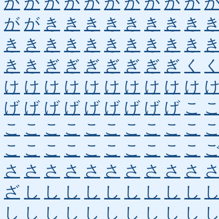
か
か
か
か
か
か
か
か
か
か
が
が
き
き
き
き
き
き
き
き
き
き
き
き
き
き
き
き
き
き
き
き
ぎ
ぎ
ぎ
ぎ
ぎ
ぎ
ぎ
く
け
け
け
け
け
け
け
け
け
け
げ
げ
げ
げ
げ
げ
げ
げ
げ
こ
こ
こ
こ
こ
こ
こ
こ
こ
こ
こ
こ
こ
こ
こ
こ
こ
こ
こ
こ
こ
さ
さ
さ
さ
さ
さ
さ
さ
さ
さ
ざ
し
し
し
し
し
し
し
し
し
し
し
し
し
し
し
し
し
し
し