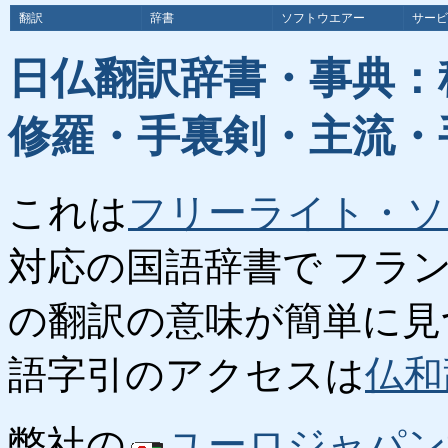
翻訳
辞書
ソフトウエアー
サービ
日仏翻訳辞書・事典：
修羅・手裏剣・主流・
これは
フリーライト・ソ
対応の国語辞書で フラ
の翻訳の意味が簡単に見
語字引のアクセスは
仏和
弊社の
ユーロジャパン