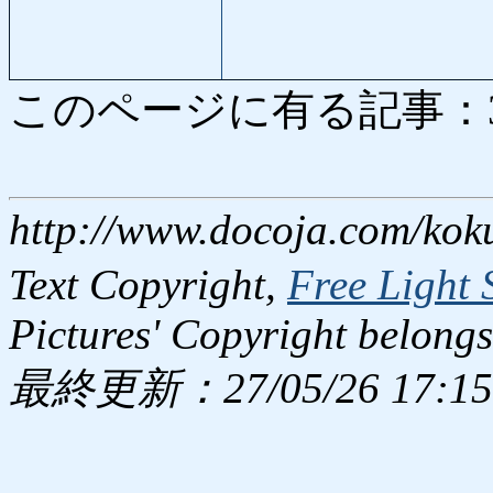
このページに有る記事：3925
http://www.docoja.com/kok
Text Copyright,
Free Light 
Pictures' Copyright belongs
最終更新：27/05/26 17:15