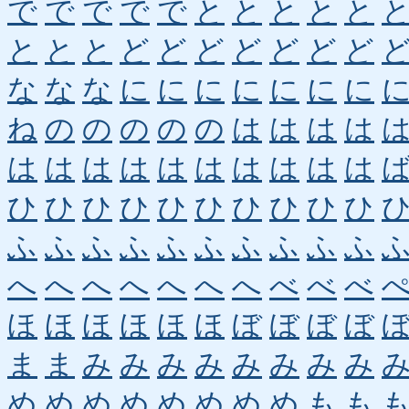
で
で
で
で
で
と
と
と
と
と
と
と
と
ど
ど
ど
ど
ど
ど
ど
な
な
な
に
に
に
に
に
に
に
ね
の
の
の
の
の
は
は
は
は
は
は
は
は
は
は
は
は
は
は
ひ
ひ
ひ
ひ
ひ
ひ
ひ
ひ
ひ
ひ
ふ
ふ
ふ
ふ
ふ
ふ
ふ
ふ
ふ
ふ
へ
へ
へ
へ
へ
へ
へ
べ
べ
べ
ほ
ほ
ほ
ほ
ほ
ほ
ぼ
ぼ
ぼ
ぼ
ま
ま
み
み
み
み
み
み
み
み
め
め
め
め
め
め
め
め
も
も