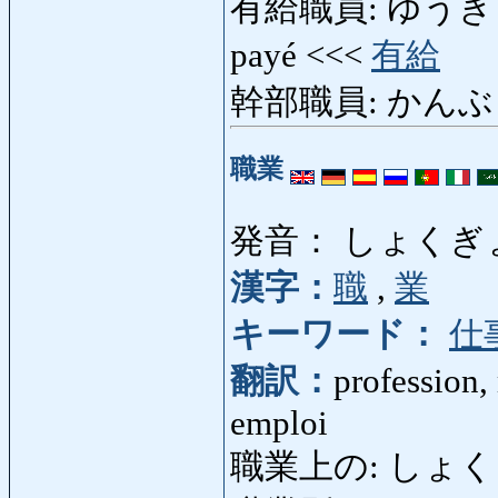
有給職員: ゆうきゅうしょ
payé <<<
有給
幹部職員: かんぶしょく
職業
発音： しょくぎ
漢字：
職
,
業
キーワード：
仕
翻訳：
profession, 
emploi
職業上の: しょくぎょ