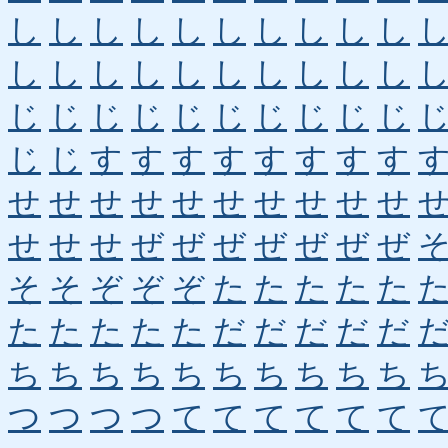
し
し
し
し
し
し
し
し
し
し
し
し
し
し
し
し
し
し
し
し
じ
じ
じ
じ
じ
じ
じ
じ
じ
じ
じ
じ
す
す
す
す
す
す
す
す
せ
せ
せ
せ
せ
せ
せ
せ
せ
せ
せ
せ
せ
ぜ
ぜ
ぜ
ぜ
ぜ
ぜ
ぜ
そ
そ
ぞ
ぞ
ぞ
た
た
た
た
た
た
た
た
た
た
だ
だ
だ
だ
だ
ち
ち
ち
ち
ち
ち
ち
ち
ち
ち
つ
つ
つ
つ
て
て
て
て
て
て