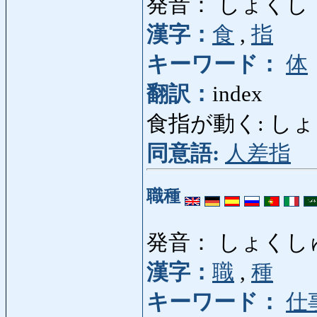
発音： しょくし
漢字：
食
,
指
キーワード：
体
翻訳：
index
食指が動く: しょくし
同意語:
人差指
職種
発音： しょくし
漢字：
職
,
種
キーワード：
仕