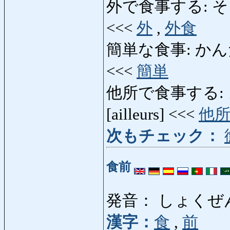
外で食事する: そとで
<<<
外
,
外食
簡単な食事: かんたんな
<<<
簡単
他所で食事する: よそ
[ailleurs] <<<
他
次もチェック：
食前
発音： しょくぜ
漢字：
食
,
前