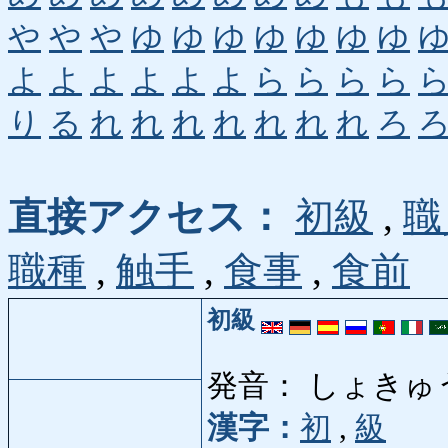
や
や
や
ゆ
ゆ
ゆ
ゆ
ゆ
ゆ
ゆ
よ
よ
よ
よ
よ
よ
ら
ら
ら
ら
り
る
れ
れ
れ
れ
れ
れ
れ
ろ
直接アクセス：
初級
,
職
職種
,
触手
,
食事
,
食前
初級
発音： しょきゅ
漢字：
初
,
級