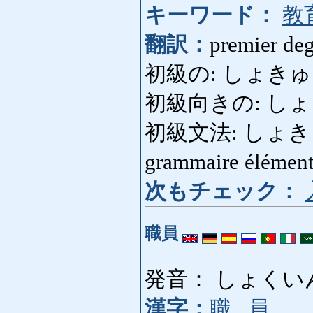
キーワード：
教
翻訳：
premier deg
初級の: しょきゅうの: é
初級向きの: しょきゅう
初級文法: しょきゅうぶ
grammaire élémen
次もチェック：
職員
発音： しょくい
漢字：
職
,
員