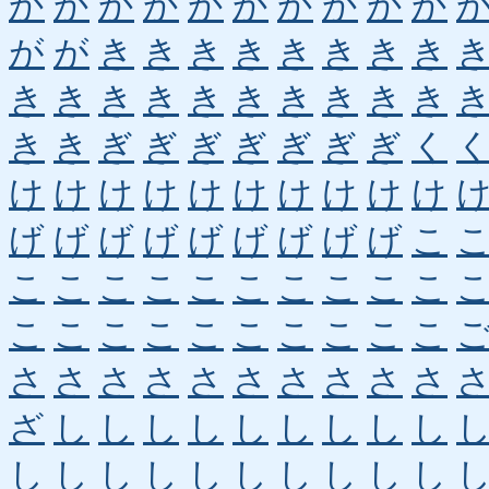
か
か
か
か
か
か
か
か
か
か
が
が
き
き
き
き
き
き
き
き
き
き
き
き
き
き
き
き
き
き
き
き
ぎ
ぎ
ぎ
ぎ
ぎ
ぎ
ぎ
く
け
け
け
け
け
け
け
け
け
け
げ
げ
げ
げ
げ
げ
げ
げ
げ
こ
こ
こ
こ
こ
こ
こ
こ
こ
こ
こ
こ
こ
こ
こ
こ
こ
こ
こ
こ
こ
さ
さ
さ
さ
さ
さ
さ
さ
さ
さ
ざ
し
し
し
し
し
し
し
し
し
し
し
し
し
し
し
し
し
し
し