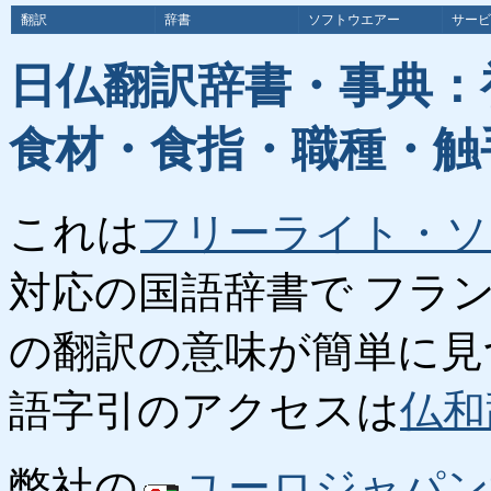
翻訳
辞書
ソフトウエアー
サービ
日仏翻訳辞書・事典：
食材・食指・職種・触
これは
フリーライト・ソ
対応の国語辞書で フラ
の翻訳の意味が簡単に見
語字引のアクセスは
仏和
弊社の
ユーロジャパン