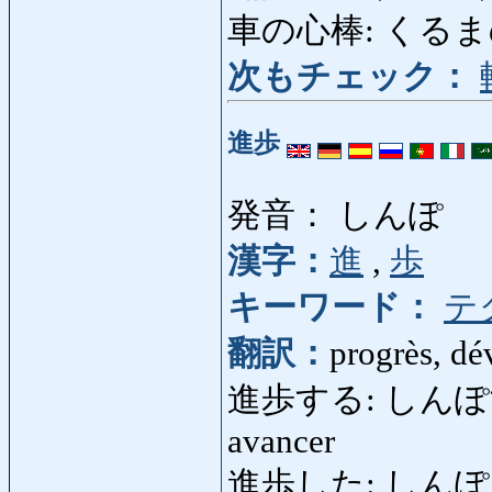
車の心棒: くるまのしん
次もチェック：
進歩
発音： しんぽ
漢字：
進
,
歩
キーワード：
テ
翻訳：
progrès, d
進歩する: しんぽする: s
avancer
進歩した: しんぽした: 