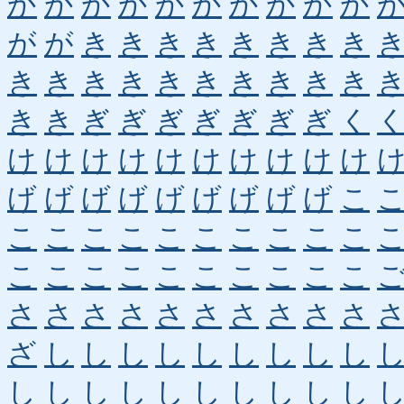
か
か
か
か
か
か
か
か
か
か
が
が
き
き
き
き
き
き
き
き
き
き
き
き
き
き
き
き
き
き
き
き
ぎ
ぎ
ぎ
ぎ
ぎ
ぎ
ぎ
く
け
け
け
け
け
け
け
け
け
け
げ
げ
げ
げ
げ
げ
げ
げ
げ
こ
こ
こ
こ
こ
こ
こ
こ
こ
こ
こ
こ
こ
こ
こ
こ
こ
こ
こ
こ
こ
さ
さ
さ
さ
さ
さ
さ
さ
さ
さ
ざ
し
し
し
し
し
し
し
し
し
し
し
し
し
し
し
し
し
し
し