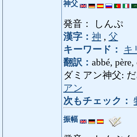
神父
発音： しんぷ
漢字：
神
,
父
キーワード：
キ
翻訳：
abbé, père,
ダミアン神父: だみあ
アン
次もチェック：
振幅