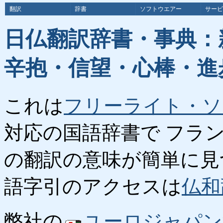
翻訳
辞書
ソフトウエアー
サービ
日仏翻訳辞書・事典：
辛抱・信望・心棒・進
これは
フリーライト・ソ
対応の国語辞書で フラ
の翻訳の意味が簡単に見
語字引のアクセスは
仏和
弊社の
ユーロジャパン