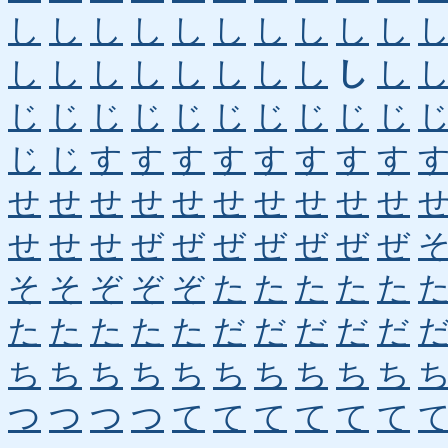
し
し
し
し
し
し
し
し
し
し
し
し
し
し
し
し
し
し
し
し
じ
じ
じ
じ
じ
じ
じ
じ
じ
じ
じ
じ
す
す
す
す
す
す
す
す
せ
せ
せ
せ
せ
せ
せ
せ
せ
せ
せ
せ
せ
ぜ
ぜ
ぜ
ぜ
ぜ
ぜ
ぜ
そ
そ
ぞ
ぞ
ぞ
た
た
た
た
た
た
た
た
た
た
だ
だ
だ
だ
だ
ち
ち
ち
ち
ち
ち
ち
ち
ち
ち
つ
つ
つ
つ
て
て
て
て
て
て