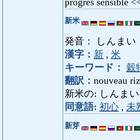
progrès sensible 
新米
発音： しんまい
漢字：
新
,
米
キーワード：
穀
翻訳：
nouveau riz
新米の: しんまいの: nov
同意語:
初心
,
未
新芽