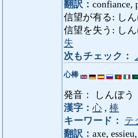
翻訳：
confiance, 
信望が有る: しんぼうが
信望を失う: しんぼうを
失
次もチェック：
心棒
発音： しんぼう
漢字：
心
,
棒
キーワード：
テ
翻訳：
axe, essieu,