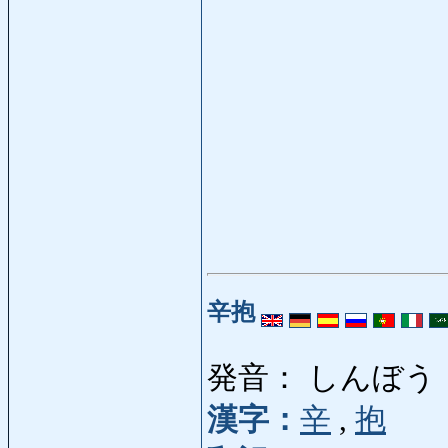
辛抱
発音： しんぼう
漢字：
辛
,
抱