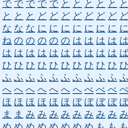
で
で
で
で
で
と
と
と
と
と
と
と
と
ど
ど
ど
ど
ど
ど
ど
な
な
な
に
に
に
に
に
に
に
ね
の
の
の
の
の
は
は
は
は
は
は
は
は
は
は
は
は
は
は
ひ
ひ
ひ
ひ
ひ
ひ
ひ
ひ
ひ
ひ
ふ
ふ
ふ
ふ
ふ
ふ
ふ
ふ
ふ
ふ
へ
へ
へ
へ
へ
へ
へ
べ
べ
べ
ほ
ほ
ほ
ほ
ほ
ほ
ぼ
ぼ
ぼ
ぼ
ま
ま
み
み
み
み
み
み
み
み
め
め
め
め
め
め
め
め
も
も