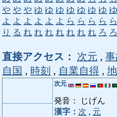
や
や
や
ゆ
ゆ
ゆ
ゆ
ゆ
ゆ
ゆ
よ
よ
よ
よ
よ
よ
ら
ら
ら
ら
り
る
れ
れ
れ
れ
れ
れ
れ
ろ
直接アクセス：
次元
,
事
自国
,
時刻
,
自業自得
,
次元
発音： じげん
漢字：
次
,
元