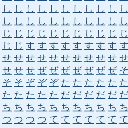
し
し
し
し
し
し
し
し
し
し
し
し
し
し
し
し
し
し
し
し
じ
じ
じ
じ
じ
じ
じ
じ
じ
じ
じ
じ
す
す
す
す
す
す
す
す
せ
せ
せ
せ
せ
せ
せ
せ
せ
せ
せ
せ
せ
ぜ
ぜ
ぜ
ぜ
ぜ
ぜ
ぜ
そ
そ
ぞ
ぞ
ぞ
た
た
た
た
た
た
た
た
た
た
だ
だ
だ
だ
だ
ち
ち
ち
ち
ち
ち
ち
ち
ち
ち
つ
つ
つ
つ
て
て
て
て
て
て