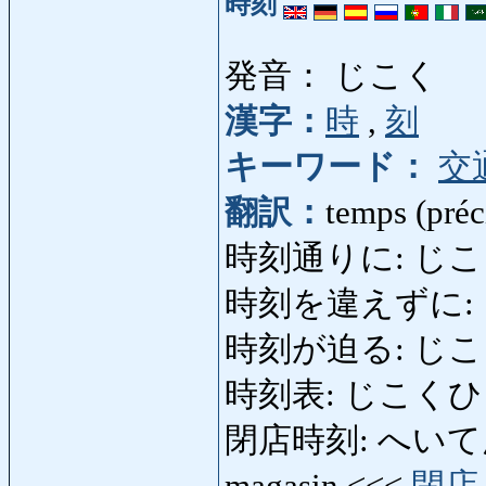
時刻
発音： じこく
漢字：
時
,
刻
キーワード：
交
翻訳：
temps (préci
時刻通りに: じこくどお
時刻を違えずに:
時刻が迫る: じこくがせ
時刻表: じこくひょう: 
閉店時刻: へいてんじこく
magasin <<<
閉店