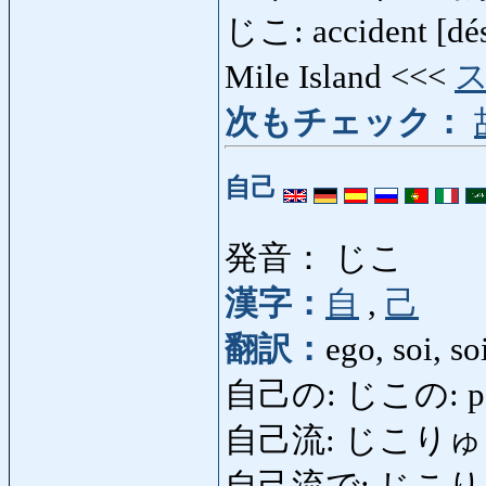
じこ: accident [désa
Mile Island <<<
次もチェック：
自己
発音： じこ
漢字：
自
,
己
翻訳：
ego, soi, s
自己の: じこの: pers
自己流: じこりゅう: fa