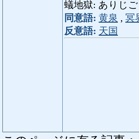
蟻地獄: ありじごく: f
同意語:
黄泉
,
冥
反意語:
天国