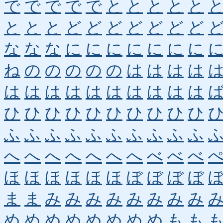
で
で
で
で
で
と
と
と
と
と
と
と
と
ど
ど
ど
ど
ど
ど
ど
な
な
な
に
に
に
に
に
に
に
ね
の
の
の
の
の
は
は
は
は
は
は
は
は
は
は
は
は
は
は
ひ
ひ
ひ
ひ
ひ
ひ
ひ
ひ
ひ
ひ
ふ
ふ
ふ
ふ
ふ
ふ
ふ
ふ
ふ
ふ
へ
へ
へ
へ
へ
へ
へ
べ
べ
べ
ほ
ほ
ほ
ほ
ほ
ほ
ぼ
ぼ
ぼ
ぼ
ま
ま
み
み
み
み
み
み
み
み
め
め
め
め
め
め
め
め
も
も