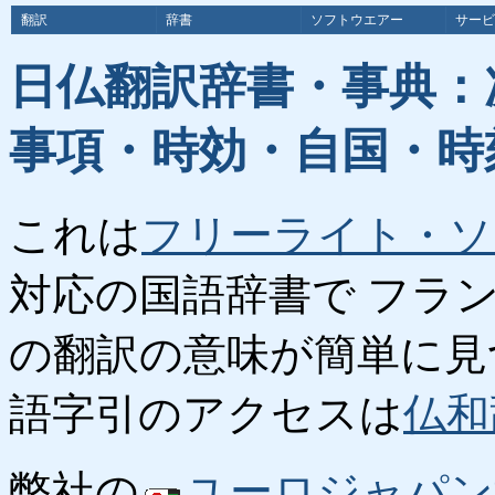
翻訳
辞書
ソフトウエアー
サービ
日仏翻訳辞書・事典：
事項・時効・自国・時
これは
フリーライト・ソ
対応の国語辞書で フラ
の翻訳の意味が簡単に見
語字引のアクセスは
仏和
弊社の
ユーロジャパン