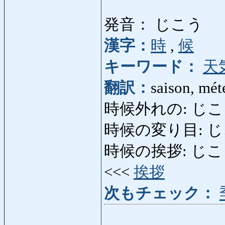
発音： じこう
漢字：
時
,
候
キーワード：
天
翻訳：
saison, mét
時候外れの: じこうは
時候の変り目: じこうの
時候の挨拶: じこうのあ
<<<
挨拶
次もチェック：