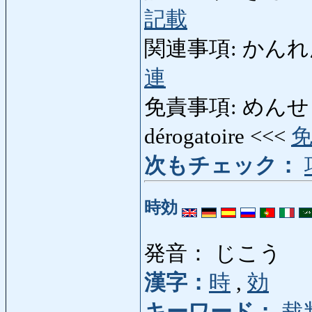
記載
関連事項: かんれんじこう
連
免責事項: めんせきじこう
dérogatoire <<<
次もチェック：
時効
発音： じこう
漢字：
時
,
効
キーワード：
裁