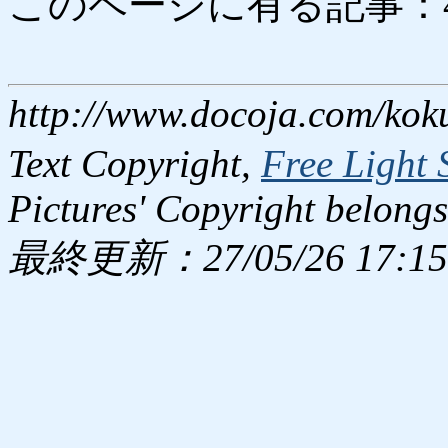
このページに有る記事：4162
http://www.docoja.com/kok
Text Copyright,
Free Light 
Pictures' Copyright belongs
最終更新：27/05/26 17:15