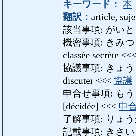
キーワード：
本
翻訳：
article, suje
該当事項: がいとうじこ
機密事項: きみつじこう: 
classée secrète <<
協議事項: きょうぎじこう:
discuter <<<
協議
申合せ事項: もうしあ
[décidée] <<<
申
了解事項: りょうかいじ
記載事項: きさいじこう: 