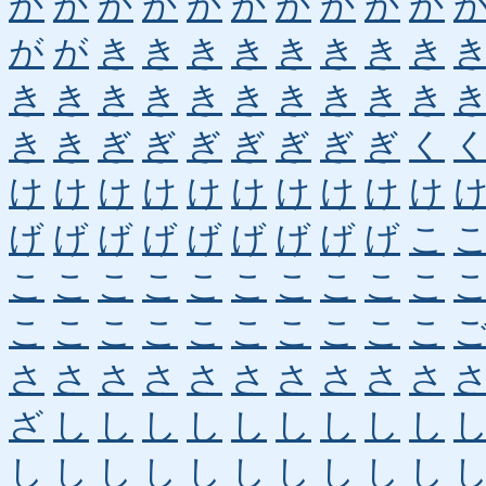
か
か
か
か
か
か
か
か
か
か
が
が
き
き
き
き
き
き
き
き
き
き
き
き
き
き
き
き
き
き
き
き
ぎ
ぎ
ぎ
ぎ
ぎ
ぎ
ぎ
く
け
け
け
け
け
け
け
け
け
け
げ
げ
げ
げ
げ
げ
げ
げ
げ
こ
こ
こ
こ
こ
こ
こ
こ
こ
こ
こ
こ
こ
こ
こ
こ
こ
こ
こ
こ
こ
さ
さ
さ
さ
さ
さ
さ
さ
さ
さ
ざ
し
し
し
し
し
し
し
し
し
し
し
し
し
し
し
し
し
し
し