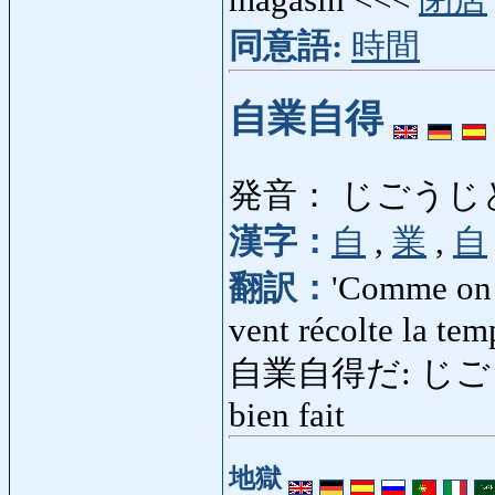
同意語:
時間
自業自得
発音： じごうじ
漢字：
自
,
業
,
自
翻訳：
'Comme on f
vent récolte la tem
自業自得だ: じごうじとく
bien fait
地獄