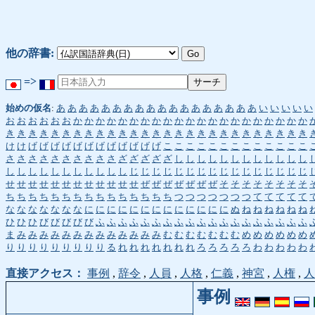
他の辞書:
=>
始めの仮名
:
あ
あ
あ
あ
あ
あ
あ
あ
あ
あ
あ
あ
あ
あ
あ
あ
あ
あ
い
い
い
い
い
お
お
お
お
お
お
か
か
か
か
か
か
か
か
か
か
か
か
か
か
か
か
か
か
か
か
か
き
き
き
き
き
き
き
き
き
き
き
き
き
き
き
き
き
き
き
き
き
き
き
き
き
き
き
け
け
げ
げ
げ
げ
げ
げ
げ
げ
げ
げ
げ
げ
こ
こ
こ
こ
こ
こ
こ
こ
こ
こ
こ
こ
こ
さ
さ
さ
さ
さ
さ
さ
さ
さ
さ
ざ
ざ
ざ
ざ
ざ
し
し
し
し
し
し
し
し
し
し
し
し
し
し
し
し
し
し
し
し
し
し
し
じ
じ
じ
じ
じ
じ
じ
じ
じ
じ
じ
じ
じ
じ
じ
じ
せ
せ
せ
せ
せ
せ
せ
せ
せ
せ
せ
せ
ぜ
ぜ
ぜ
ぜ
ぜ
ぜ
ぜ
そ
そ
そ
そ
そ
そ
そ
そ
ち
ち
ち
ち
ち
ち
ち
ち
ち
ち
ち
ち
ち
ち
ち
つ
つ
つ
つ
つ
つ
つ
て
て
て
て
て
な
な
な
な
な
な
な
に
に
に
に
に
に
に
に
に
に
に
に
に
ぬ
ね
ね
ね
ね
ね
ね
ひ
ひ
ひ
び
び
び
び
び
ふ
ふ
ふ
ふ
ふ
ふ
ふ
ふ
ふ
ふ
ふ
ふ
ふ
ふ
ふ
ふ
ふ
ふ
ふ
ま
み
み
み
み
み
み
み
み
み
み
み
み
み
む
む
む
む
む
む
む
め
め
め
め
め
め
り
り
り
り
り
り
り
り
り
る
れ
れ
れ
れ
れ
れ
れ
ろ
ろ
ろ
ろ
ろ
わ
わ
わ
わ
わ
直接アクセス：
事例
,
辞令
,
人員
,
人格
,
仁義
,
神宮
,
人権
,
人
事例