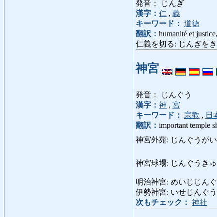
発音： じんぎ
漢字：
仁
,
義
キーワード：
道徳
翻訳：
humanité et justice,
仁義を切る: じんぎをきる: faire
神宮
発音： じんぐう
漢字：
神
,
宮
キーワード：
宗教
,
日
翻訳：
important temple sh
神宮外苑: じんぐうがいえん: Jing
神宮球場: じんぐうきゅうじょう: s
明治神宮: めいじじんぐう: temp
伊勢神宮: いせじんぐう: templ
次もチェック：
神社