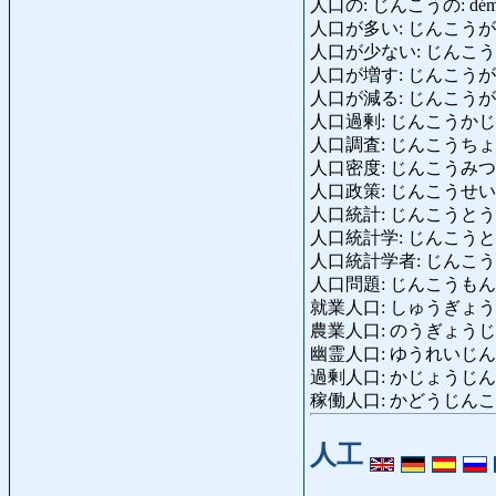
人口の: じんこうの: démog
人口が多い: じんこうがおおい: 
人口が少ない: じんこうがすく
人口が増す: じんこうがます: L
人口が減る: じんこうがへる: L
人口過剰: じんこうかじょう: 
人口調査: じんこうちょうさ: rec
人口密度: じんこうみつど: dens
人口政策: じんこうせいさく: po
人口統計: じんこうとうけい: 
人口統計学: じんこうと
人口統計学者: じんこうとう
人口問題: じんこうもんだい: p
就業人口: しゅうぎょうじんこう
農業人口: のうぎょうじんこう: 
幽霊人口: ゆうれいじんこう: p
過剰人口: かじょうじんこう: 
稼働人口: かどうじんこう: pop
人工