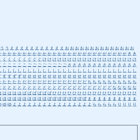
う
う
え
え
え
え
え
え
え
え
え
え
え
お
お
お
お
お
お
お
お
お
お
お
お
お
お
か
か
か
か
か
か
か
か
か
か
か
か
か
か
か
が
が
が
が
が
が
が
が
が
が
が
き
き
く
く
く
く
く
く
ぐ
ぐ
ぐ
け
け
け
け
け
け
け
け
け
け
け
け
け
け
け
け
け
け
け
こ
こ
こ
こ
こ
こ
ご
ご
ご
ご
ご
ご
ご
ご
さ
さ
さ
さ
さ
さ
さ
さ
さ
さ
さ
さ
さ
さ
し
し
し
し
し
し
し
し
し
し
し
し
し
し
し
し
し
し
し
し
し
し
し
し
し
し
し
し
す
す
す
ず
ず
せ
せ
せ
せ
せ
せ
せ
せ
せ
せ
せ
せ
せ
せ
せ
せ
せ
せ
せ
せ
せ
せ
せ
た
た
た
た
た
だ
だ
だ
だ
だ
だ
だ
だ
だ
だ
だ
だ
だ
ち
ち
ち
ち
ち
ち
ち
ち
ち
ち
と
と
と
と
と
と
と
と
と
と
と
と
ど
ど
ど
ど
ど
ど
ど
ど
ど
ど
ど
な
な
な
な
な
は
は
は
は
は
ば
ば
ば
ば
ば
ば
ひ
ひ
ひ
ひ
ひ
ひ
ひ
ひ
ひ
ひ
ひ
ひ
ひ
ひ
ひ
ひ
ひ
ほ
ほ
ほ
ほ
ほ
ほ
ほ
ほ
ほ
ほ
ぼ
ぼ
ぼ
ぼ
ぼ
ぼ
ぼ
ぼ
ま
ま
ま
ま
ま
ま
ま
ま
ま
ま
ゆ
ゆ
ゆ
よ
よ
よ
よ
よ
よ
よ
よ
よ
よ
よ
よ
よ
よ
よ
よ
ら
ら
ら
ら
ら
り
り
り
り