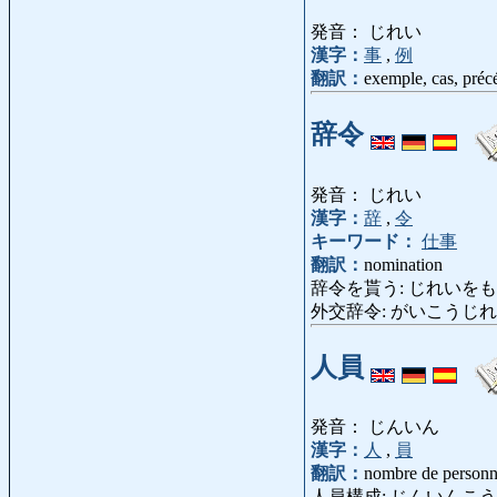
発音： じれい
漢字：
事
,
例
翻訳：
exemple, cas, préc
辞令
発音： じれい
漢字：
辞
,
令
キーワード：
仕事
翻訳：
nomination
辞令を貰う: じれいをもらう: être 
外交辞令: がいこうじれい: lan
人員
発音： じんいん
漢字：
人
,
員
翻訳：
nombre de personne
人員構成: じんいんこうせい: co