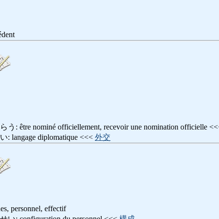
édent
nominé officiellement, recevoir une nomination officielle <
gage diplomatique <<<
外交
s, personnel, effectif
nfiguration du personnel <<<
構成