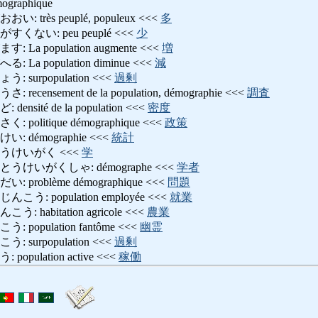
raphique
très peuplé, populeux <<<
多
ない: peu peuplé <<<
少
a population augmente <<<
増
a population diminue <<<
減
surpopulation <<<
過剰
ensement de la population, démographie <<<
調査
ité de la population <<<
密度
litique démographique <<<
政策
démographie <<<
統計
うけいがく <<<
学
けいがくしゃ: démographe <<<
学者
roblème démographique <<<
問題
: population employée <<<
就業
habitation agricole <<<
農業
opulation fantôme <<<
幽霊
surpopulation <<<
過剰
ulation active <<<
稼働