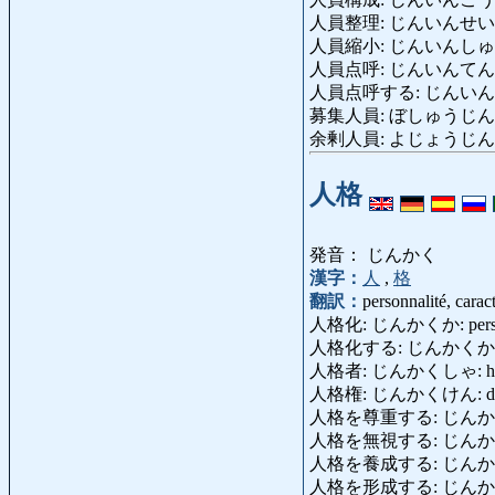
人員整理: じんいんせいり: réduc
人員縮小: じんいんしゅ
人員点呼: じんいんてんこ:
人員点呼する: じんいんてんこす
募集人員: ぼしゅうじんいん: n
余剰人員: よじょうじんいん: tra
人格
発音： じんかく
漢字：
人
,
格
翻訳：
personnalité, carac
人格化: じんかくか: personn
人格化する: じんかくかする: 
人格者: じんかくしゃ: homme 
人格権: じんかくけん: droit d
人格を尊重する: じんかくをそんち
人格を無視する: じんかくをむしす
人格を養成する: じんかくをよう
人格を形成する: じんか