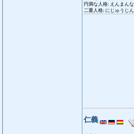
円満な人格: えんまんなじんかく:
二重人格: にじゅうじんかく: p
仁義