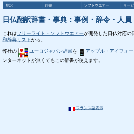
翻訳
辞書
ソフトウエアー
サービ
日仏翻訳辞書・事典：事例・辞令・人員
これは
フリーライト・ソフトウエアー
が開発した日仏対応の
和辞典リスト
から。
弊社の
ユーロジャパン辞書
を
アップル・アイフォー
ンターネットが無くてもこの辞書が使えます。
フランス語表示