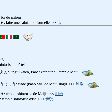
 loi du milieu
 une salutation formelle <<<
切
本史
into [shintoïste]
u Gaien, Parc extérieur du temple Meiji
tade (base-ball) de Meiji Jingu <<<
球場
le shintoïste de Meiji <<<
明治
e shintoïste d'Ise <<<
伊勢