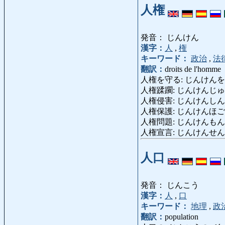
人権
発音： じんけん
漢字：
人
,
権
キーワード：
政治
,
法
翻訳：
droits de l'homme
人権を守る: じんけんをまもる: d
人権蹂躙: じんけんじゅうりん: at
人権侵害: じんけんしんがい: vio
人権保護: じんけんほご: protec
人権問題: じんけんもんだい: pr
人権宣言: じんけんせんげん: Décl
人口
発音： じんこう
漢字：
人
,
口
キーワード：
地理
,
政
翻訳：
population