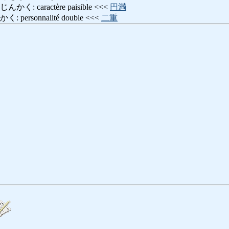
 caractère paisible <<<
円満
ersonnalité double <<<
二重