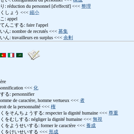
tion du personnel [d'effectif] <<<
整理
くしょう <<<
縮小
 appel
る: faire l'appel
ombre de recrutés <<<
募集
vailleurs en surplus <<<
余剰
tère
ification <<<
化
personnifier
de caractère, homme vertueux <<<
者
e la personnalité <<<
権
ょうする: respecter la dignité humaine <<<
尊重
る: négliger la dignité humaine <<<
無視
せいする: former le caractère <<<
養成
くをけいせいする <<<
形成