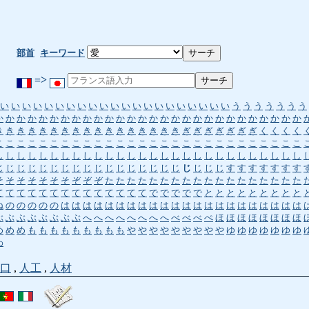
部首
キーワード
=>
い
い
い
い
い
い
い
い
い
い
い
い
い
い
い
い
い
い
い
い
い
う
う
う
う
う
う
う
か
か
か
か
か
か
か
か
か
か
か
か
か
か
か
か
か
か
か
か
か
か
か
か
か
か
か
か
き
き
き
き
き
き
き
き
き
き
き
き
き
き
き
き
き
ぎ
ぎ
ぎ
ぎ
ぎ
ぎ
ぎ
く
く
く
く
こ
こ
こ
こ
こ
こ
こ
こ
こ
こ
こ
こ
こ
こ
こ
こ
こ
こ
こ
こ
こ
こ
こ
こ
こ
こ
こ
こ
し
し
し
し
し
し
し
し
し
し
し
し
し
し
し
し
し
し
し
し
し
し
し
し
し
し
し
し
じ
じ
じ
じ
じ
じ
じ
じ
じ
じ
じ
じ
じ
じ
じ
じ
じ
じ
じ
じ
じ
す
す
す
す
す
す
す
そ
そ
そ
そ
そ
そ
そ
ぞ
ぞ
ぞ
た
た
た
た
た
た
た
た
た
た
た
た
た
た
た
た
た
た
て
て
て
て
て
て
て
て
て
て
て
て
て
て
で
で
で
で
で
と
と
と
と
と
と
と
と
と
ね
の
の
の
の
の
は
は
は
は
は
は
は
は
は
は
は
は
は
は
は
は
は
は
は
は
は
は
ぶ
ぶ
ぶ
ぶ
ぶ
ぶ
ぶ
ぶ
へ
へ
へ
へ
へ
へ
へ
へ
べ
べ
べ
ぺ
ほ
ほ
ほ
ほ
ほ
ほ
ほ
ほ
め
め
め
も
も
も
も
も
も
も
も
も
や
や
や
や
や
や
や
や
や
ゆ
ゆ
ゆ
ゆ
ゆ
ゆ
ゆ
わ
口
,
人工
,
人材