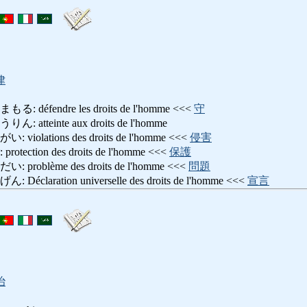
律
éfendre les droits de l'homme <<<
守
teinte aux droits de l'homme
lations des droits de l'homme <<<
侵害
tion des droits de l'homme <<<
保護
oblème des droits de l'homme <<<
問題
aration universelle des droits de l'homme <<<
宣言
治