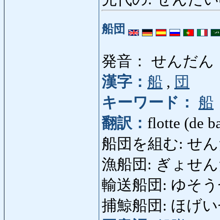
船団
発音： せんだん
漢字：
船
,
団
キーワード：
船
翻訳：
flotte (de 
船団を組む: せんだんを
漁船団: ぎょせんだん: 
輸送船団: ゆそうせん
捕鯨船団: ほげいせんだん