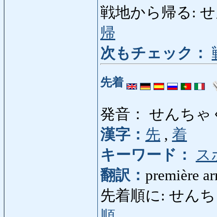
戦地から帰る: せんちか
帰
次もチェック：
先着
発音： せんちゃ
漢字：
先
,
着
キーワード：
ス
翻訳：
première arr
先着順に: せんちゃくじゅ
順