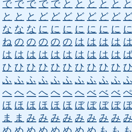
で
で
で
で
で
と
と
と
と
と
と
と
と
ど
ど
ど
ど
ど
ど
ど
な
な
な
に
に
に
に
に
に
に
ね
の
の
の
の
の
は
は
は
は
は
は
は
は
は
は
は
は
は
は
ひ
ひ
ひ
ひ
ひ
ひ
ひ
ひ
ひ
ひ
ふ
ふ
ふ
ふ
ふ
ふ
ふ
ふ
ふ
ふ
へ
へ
へ
へ
へ
へ
へ
べ
べ
べ
ほ
ほ
ほ
ほ
ほ
ほ
ぼ
ぼ
ぼ
ぼ
ま
ま
み
み
み
み
み
み
み
み
め
め
め
め
め
め
め
め
も
も