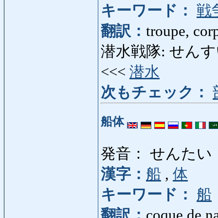
キーワード：
戦
翻訳：
troupe, cor
潜水戦隊: せんすいせんた
<<<
潜水
次もチェック：
船体
発音： せんたい
漢字：
船
,
体
キーワード：
船
翻訳：
coque de na