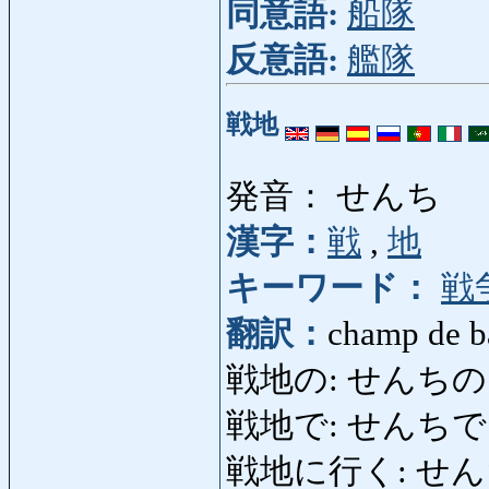
同意語:
船隊
反意語:
艦隊
戦地
発音： せんち
漢字：
戦
,
地
キーワード：
戦
翻訳：
champ de ba
戦地の: せんちの: sur
戦地で: せんちで
戦地に行く: せんちにいく