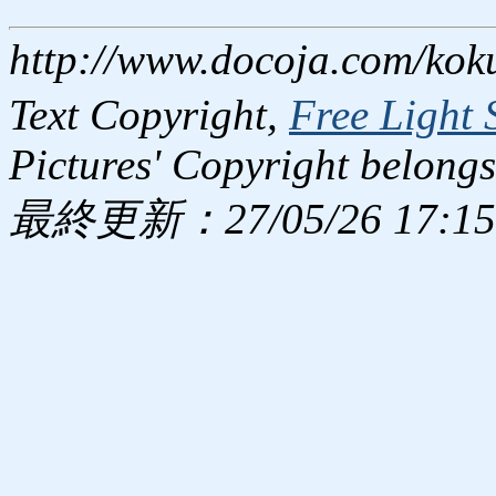
http://www.docoja.com/kok
Text Copyright,
Free Light 
Pictures' Copyright belongs
最終更新：27/05/26 17:15