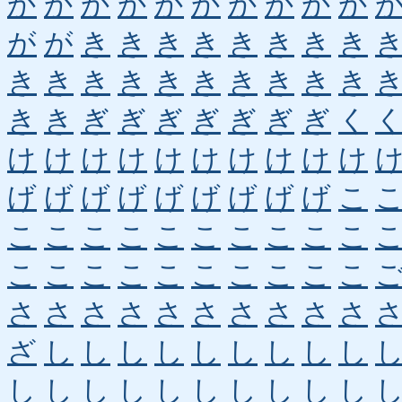
か
か
か
か
か
か
か
か
か
か
が
が
き
き
き
き
き
き
き
き
き
き
き
き
き
き
き
き
き
き
き
き
ぎ
ぎ
ぎ
ぎ
ぎ
ぎ
ぎ
く
け
け
け
け
け
け
け
け
け
け
げ
げ
げ
げ
げ
げ
げ
げ
げ
こ
こ
こ
こ
こ
こ
こ
こ
こ
こ
こ
こ
こ
こ
こ
こ
こ
こ
こ
こ
こ
さ
さ
さ
さ
さ
さ
さ
さ
さ
さ
ざ
し
し
し
し
し
し
し
し
し
し
し
し
し
し
し
し
し
し
し