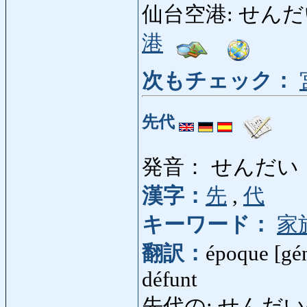
仙台空港: せんだいくう
港
次もチェック：
先代
発音： せんだい
漢字：
先
,
代
キーワード：
家
翻訳：
époque [gén
défunt
先代の: せんだいの: a