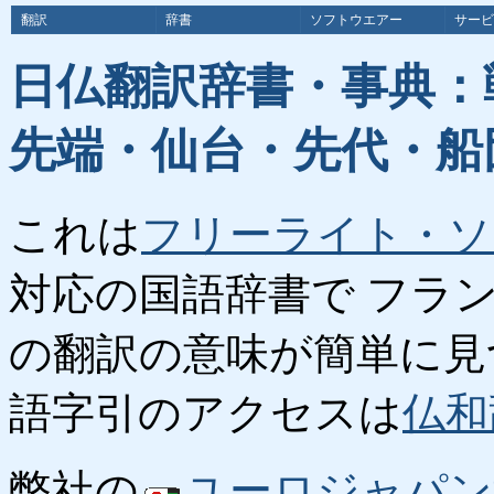
翻訳
辞書
ソフトウエアー
サービ
日仏翻訳辞書・事典：
先端・仙台・先代・船
これは
フリーライト・ソ
対応の国語辞書で フラ
の翻訳の意味が簡単に見
語字引のアクセスは
仏和
弊社の
ユーロジャパン