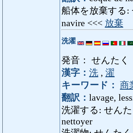
船体を放棄する: せ
navire <<<
放棄
洗濯
発音： せんたく
漢字：
洗
,
濯
キーワード：
商
翻訳：
lavage, les
洗濯する: せんたくする: l
nettoyer