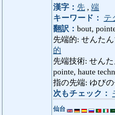
漢字：
先
,
端
キーワード：
テ
翻訳：
bout, point
先端的: せんたんてき: t
的
先端技術: せんたんぎじゅ
pointe, haute tec
指の先端: ゆびのせんた
次もチェック：
仙台