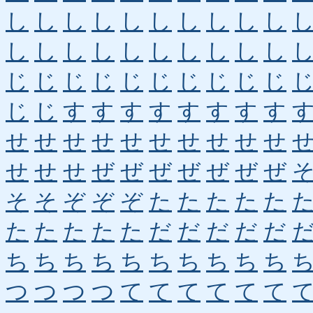
し
し
し
し
し
し
し
し
し
し
し
し
し
し
し
し
し
し
し
し
じ
じ
じ
じ
じ
じ
じ
じ
じ
じ
じ
じ
す
す
す
す
す
す
す
す
せ
せ
せ
せ
せ
せ
せ
せ
せ
せ
せ
せ
せ
ぜ
ぜ
ぜ
ぜ
ぜ
ぜ
ぜ
そ
そ
ぞ
ぞ
ぞ
た
た
た
た
た
た
た
た
た
た
だ
だ
だ
だ
だ
ち
ち
ち
ち
ち
ち
ち
ち
ち
ち
つ
つ
つ
つ
て
て
て
て
て
て