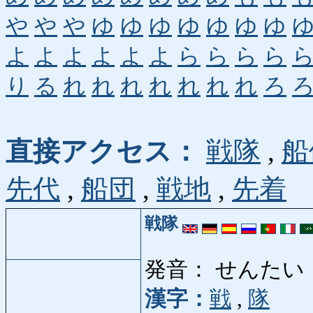
や
や
や
ゆ
ゆ
ゆ
ゆ
ゆ
ゆ
ゆ
よ
よ
よ
よ
よ
よ
ら
ら
ら
ら
り
る
れ
れ
れ
れ
れ
れ
れ
ろ
直接アクセス：
戦隊
,
船
先代
,
船団
,
戦地
,
先着
戦隊
発音： せんたい
漢字：
戦
,
隊