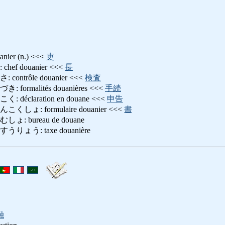
er (n.) <<<
吏
f douanier <<<
長
ntrôle douanier <<<
検査
rmalités douanières <<<
手続
claration en douane <<<
申告
: formulaire douanier <<<
書
 bureau de douane
ょう: taxe douanière
融