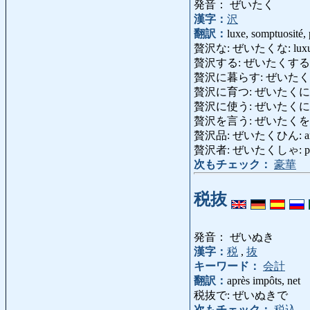
発音： ぜいたく
漢字：
沢
翻訳：
luxe, somptuosité, 
贅沢な: ぜいたくな: luxueux,
贅沢する: ぜいたくする: être
贅沢に暮らす: ぜいたくにくらす: vi
贅沢に育つ: ぜいたくにそだつ: 
贅沢に使う: ぜいたくにつかう:
贅沢を言う: ぜいたくをいう: dem
贅沢品: ぜいたくひん: articl
贅沢者: ぜいたくしゃ: person
次もチェック：
豪華
税抜
発音： ぜいぬき
漢字：
税
,
抜
キーワード：
会計
翻訳：
après impôts, net
税抜で: ぜいぬきで
次もチェック：
税込