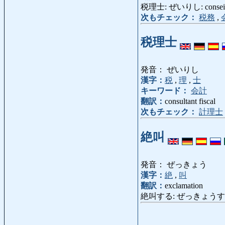
税理士: ぜいりし: conseillé
次もチェック：
税務
,
税理士
発音： ぜいりし
漢字：
税
,
理
,
士
キーワード：
会計
翻訳：
consultant fiscal
次もチェック：
計理士
絶叫
発音： ぜっきょう
漢字：
絶
,
叫
翻訳：
exclamation
絶叫する: ぜっきょうする: s'exclam