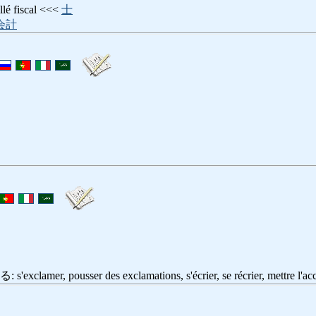
 fiscal <<<
士
会計
er, pousser des exclamations, s'écrier, se récrier, mettre l'acc