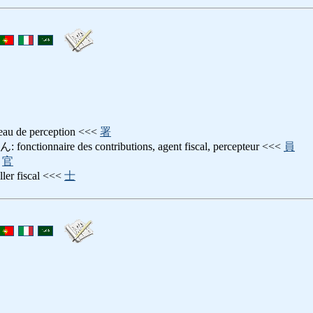
de perception <<<
署
nnaire des contributions, agent fiscal, percepteur <<<
員
<
官
r fiscal <<<
士