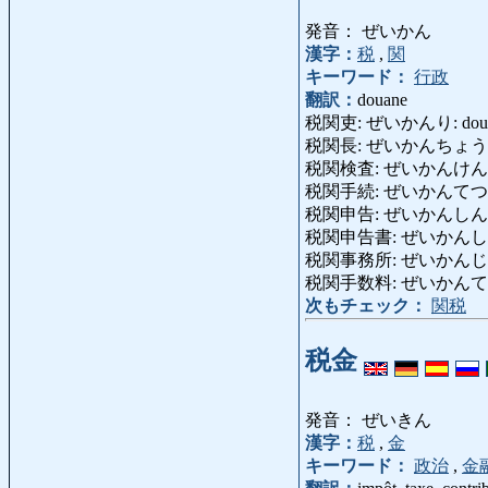
発音： ぜいかん
漢字：
税
,
関
キーワード：
行政
翻訳：
douane
税関吏: ぜいかんり: douani
税関長: ぜいかんちょう: che
税関検査: ぜいかんけんさ: co
税関手続: ぜいかんてつづき: fo
税関申告: ぜいかんしんこく: dé
税関申告書: ぜいかんしんこくしょ
税関事務所: ぜいかんじむしょ:
税関手数料: ぜいかんてすうり
次もチェック：
関税
税金
発音： ぜいきん
漢字：
税
,
金
キーワード：
政治
,
金