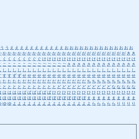
う
う
え
え
え
え
え
え
え
え
え
え
え
お
お
お
お
お
お
お
お
お
お
お
お
お
お
か
か
か
か
か
か
か
か
か
か
か
か
か
か
か
が
が
が
が
が
が
が
が
が
が
が
き
き
く
く
く
く
く
く
ぐ
ぐ
ぐ
け
け
け
け
け
け
け
け
け
け
け
け
け
け
け
け
け
け
け
こ
こ
こ
こ
こ
こ
ご
ご
ご
ご
ご
ご
ご
ご
さ
さ
さ
さ
さ
さ
さ
さ
さ
さ
さ
さ
さ
さ
し
し
し
し
し
し
し
し
し
し
し
し
し
し
し
し
し
し
し
し
し
し
し
し
し
し
し
し
す
す
す
ず
ず
せ
せ
せ
せ
せ
せ
せ
せ
せ
せ
せ
せ
せ
せ
せ
せ
せ
せ
せ
せ
せ
せ
せ
た
た
た
た
た
だ
だ
だ
だ
だ
だ
だ
だ
だ
だ
だ
だ
だ
ち
ち
ち
ち
ち
ち
ち
ち
ち
ち
と
と
と
と
と
と
と
と
と
と
と
と
ど
ど
ど
ど
ど
ど
ど
ど
ど
ど
ど
な
な
な
な
な
は
は
は
は
は
ば
ば
ば
ば
ば
ば
ひ
ひ
ひ
ひ
ひ
ひ
ひ
ひ
ひ
ひ
ひ
ひ
ひ
ひ
ひ
ひ
ひ
ほ
ほ
ほ
ほ
ほ
ほ
ほ
ほ
ほ
ほ
ぼ
ぼ
ぼ
ぼ
ぼ
ぼ
ぼ
ぼ
ま
ま
ま
ま
ま
ま
ま
ま
ま
ま
ゆ
ゆ
ゆ
よ
よ
よ
よ
よ
よ
よ
よ
よ
よ
よ
よ
よ
よ
よ
よ
ら
ら
ら
ら
ら
り
り
り
り