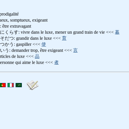
prodigalité
 somptueux, exigeant
 extravagant
vre dans le luxe, mener un grand train de vie <<<
暮
grandir dans le luxe <<<
育
 gaspiller <<<
使
ander trop, être exigeant <<<
言
es de luxe <<<
品
ne qui aime le luxe <<<
者