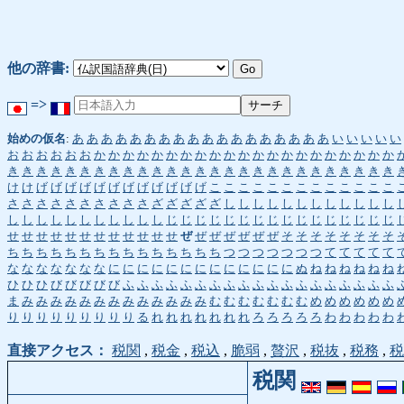
他の辞書:
=>
始めの仮名
:
あ
あ
あ
あ
あ
あ
あ
あ
あ
あ
あ
あ
あ
あ
あ
あ
あ
あ
い
い
い
い
い
お
お
お
お
お
お
か
か
か
か
か
か
か
か
か
か
か
か
か
か
か
か
か
か
か
か
か
き
き
き
き
き
き
き
き
き
き
き
き
き
き
き
き
き
き
き
き
き
き
き
き
き
き
き
け
け
げ
げ
げ
げ
げ
げ
げ
げ
げ
げ
げ
げ
こ
こ
こ
こ
こ
こ
こ
こ
こ
こ
こ
こ
こ
さ
さ
さ
さ
さ
さ
さ
さ
さ
さ
ざ
ざ
ざ
ざ
ざ
し
し
し
し
し
し
し
し
し
し
し
し
し
し
し
し
し
し
し
し
し
し
し
じ
じ
じ
じ
じ
じ
じ
じ
じ
じ
じ
じ
じ
じ
じ
じ
せ
せ
せ
せ
せ
せ
せ
せ
せ
せ
せ
せ
ぜ
ぜ
ぜ
ぜ
ぜ
ぜ
ぜ
そ
そ
そ
そ
そ
そ
そ
そ
ち
ち
ち
ち
ち
ち
ち
ち
ち
ち
ち
ち
ち
ち
ち
つ
つ
つ
つ
つ
つ
つ
て
て
て
て
て
な
な
な
な
な
な
な
に
に
に
に
に
に
に
に
に
に
に
に
に
ぬ
ね
ね
ね
ね
ね
ね
ひ
ひ
ひ
び
び
び
び
び
ふ
ふ
ふ
ふ
ふ
ふ
ふ
ふ
ふ
ふ
ふ
ふ
ふ
ふ
ふ
ふ
ふ
ふ
ふ
ま
み
み
み
み
み
み
み
み
み
み
み
み
み
む
む
む
む
む
む
む
め
め
め
め
め
め
り
り
り
り
り
り
り
り
り
る
れ
れ
れ
れ
れ
れ
れ
ろ
ろ
ろ
ろ
ろ
わ
わ
わ
わ
わ
直接アクセス：
税関
,
税金
,
税込
,
脆弱
,
贅沢
,
税抜
,
税務
,
税
税関