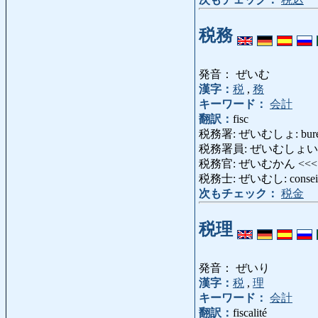
税務
発音： ぜいむ
漢字：
税
,
務
キーワード：
会計
翻訳：
fisc
税務署: ぜいむしょ: bureau 
税務署員: ぜいむしょいん: fonctio
税務官: ぜいむかん <<
税務士: ぜいむし: conseille
次もチェック：
税金
税理
発音： ぜいり
漢字：
税
,
理
キーワード：
会計
翻訳：
fiscalité