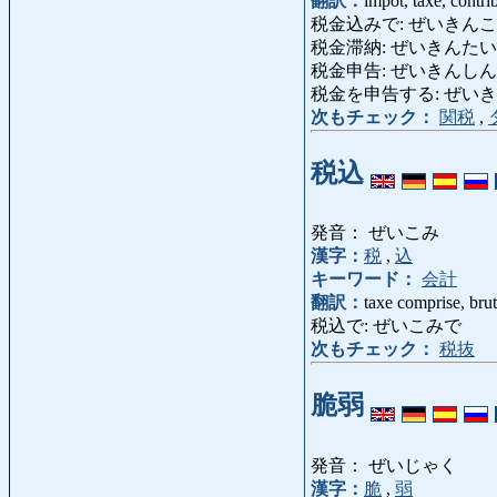
翻訳：
impôt, taxe, contri
税金込みで: ぜいきんこみで: to
税金滞納: ぜいきんたいのう: a
税金申告: ぜいきんしんこく: dé
税金を申告する: ぜいきんをしんこ
次もチェック：
関税
,
税込
発音： ぜいこみ
漢字：
税
,
込
キーワード：
会計
翻訳：
taxe comprise, brut
税込で: ぜいこみで
次もチェック：
税抜
脆弱
発音： ぜいじゃく
漢字：
脆
,
弱