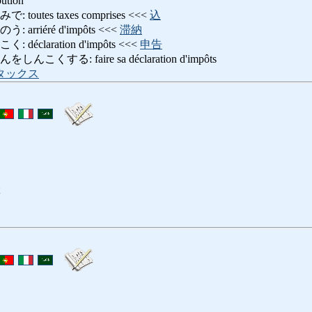
bution
utes taxes comprises <<<
込
rriéré d'impôts <<<
滞納
claration d'impôts <<<
申告
くする: faire sa déclaration d'impôts
タックス