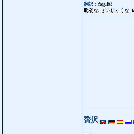
翻訳：
fragilité
脆弱な: ぜいじゃくな: faible
贅沢