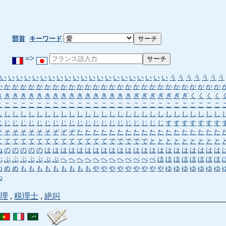
部首
キーワード
=>
い
い
い
い
い
い
い
い
い
い
い
い
い
い
い
い
い
い
い
い
い
う
う
う
う
う
う
う
か
か
か
か
か
か
か
か
か
か
か
か
か
か
か
か
か
か
か
か
か
か
か
か
か
か
か
か
き
き
き
き
き
き
き
き
き
き
き
き
き
き
き
き
き
ぎ
ぎ
ぎ
ぎ
ぎ
ぎ
ぎ
く
く
く
く
こ
こ
こ
こ
こ
こ
こ
こ
こ
こ
こ
こ
こ
こ
こ
こ
こ
こ
こ
こ
こ
こ
こ
こ
こ
こ
こ
こ
し
し
し
し
し
し
し
し
し
し
し
し
し
し
し
し
し
し
し
し
し
し
し
し
し
し
し
し
じ
じ
じ
じ
じ
じ
じ
じ
じ
じ
じ
じ
じ
じ
じ
じ
じ
じ
じ
じ
じ
す
す
す
す
す
す
す
そ
そ
そ
そ
そ
そ
そ
ぞ
ぞ
ぞ
た
た
た
た
た
た
た
た
た
た
た
た
た
た
た
た
た
た
て
て
て
て
て
て
て
て
て
て
て
て
て
て
で
で
で
で
で
と
と
と
と
と
と
と
と
と
ね
の
の
の
の
の
は
は
は
は
は
は
は
は
は
は
は
は
は
は
は
は
は
は
は
は
は
は
ぶ
ぶ
ぶ
ぶ
ぶ
ぶ
ぶ
ぶ
へ
へ
へ
へ
へ
へ
へ
へ
べ
べ
べ
ぺ
ほ
ほ
ほ
ほ
ほ
ほ
ほ
ほ
め
め
め
も
も
も
も
も
も
も
も
も
や
や
や
や
や
や
や
や
や
ゆ
ゆ
ゆ
ゆ
ゆ
ゆ
ゆ
わ
理
,
税理士
,
絶叫