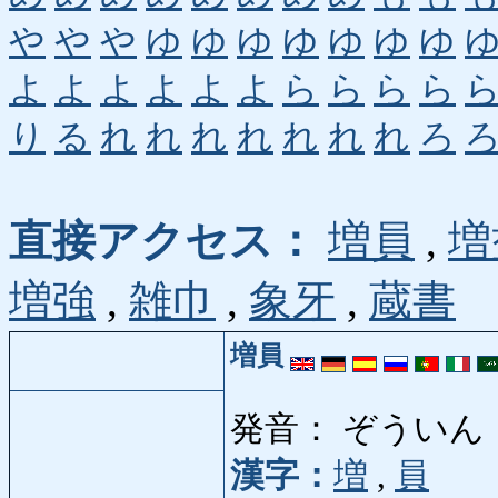
や
や
や
ゆ
ゆ
ゆ
ゆ
ゆ
ゆ
ゆ
よ
よ
よ
よ
よ
よ
ら
ら
ら
ら
り
る
れ
れ
れ
れ
れ
れ
れ
ろ
直接アクセス：
増員
,
増
増強
,
雑巾
,
象牙
,
蔵書
増員
発音： ぞういん
漢字：
増
,
員