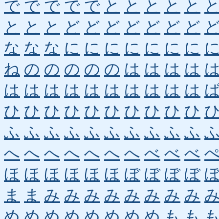
で
で
で
で
で
と
と
と
と
と
と
と
と
ど
ど
ど
ど
ど
ど
ど
な
な
な
に
に
に
に
に
に
に
ね
の
の
の
の
の
は
は
は
は
は
は
は
は
は
は
は
は
は
は
ひ
ひ
ひ
ひ
ひ
ひ
ひ
ひ
ひ
ひ
ふ
ふ
ふ
ふ
ふ
ふ
ふ
ふ
ふ
ふ
へ
へ
へ
へ
へ
へ
へ
べ
べ
べ
ほ
ほ
ほ
ほ
ほ
ほ
ぼ
ぼ
ぼ
ぼ
ま
ま
み
み
み
み
み
み
み
み
め
め
め
め
め
め
め
め
も
も