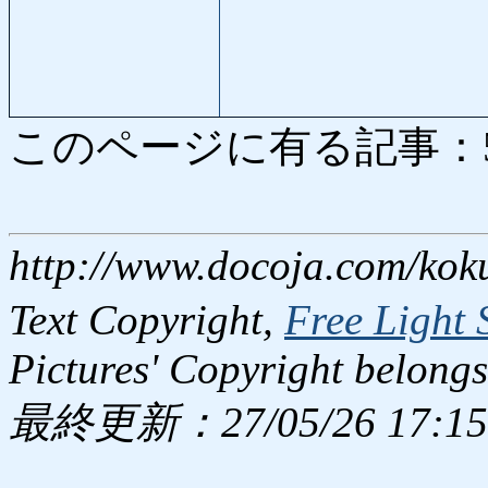
このページに有る記事：5174
http://www.docoja.com/kok
Text Copyright,
Free Light 
Pictures' Copyright belongs
最終更新：27/05/26 17:15