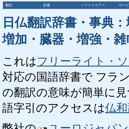
翻訳
辞書
ソフトウエアー
サービ
日仏翻訳辞書・事典：
増加・臓器・増強・雑
これは
フリーライト・ソ
対応の国語辞書で フラ
の翻訳の意味が簡単に見
語字引のアクセスは
仏和
弊社の
ユーロジャパン