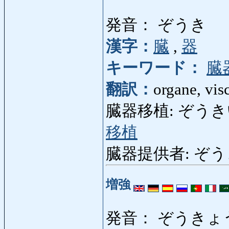
発音： ぞうき
漢字：
臓
,
器
キーワード：
臓
翻訳：
organe, vis
臓器移植: ぞうきいしょく:
移植
臓器提供者: ぞうきて
増強
発音： ぞうきょ