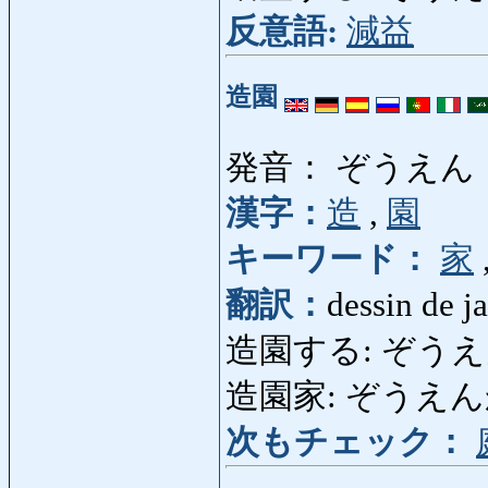
反意語:
減益
造園
発音： ぞうえん
漢字：
造
,
園
キーワード：
家
翻訳：
dessin de j
造園する: ぞうえんする:
造園家: ぞうえんか: j
次もチェック：