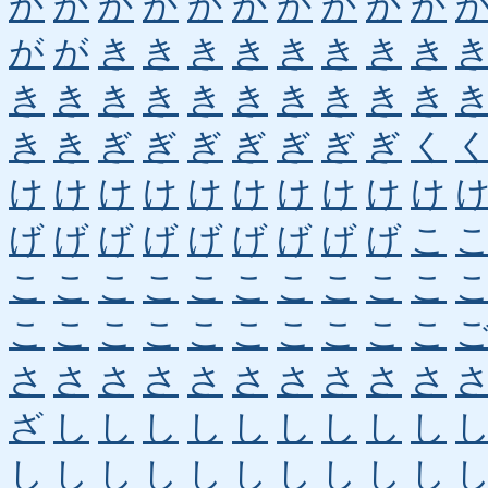
か
か
か
か
か
か
か
か
か
か
が
が
き
き
き
き
き
き
き
き
き
き
き
き
き
き
き
き
き
き
き
き
ぎ
ぎ
ぎ
ぎ
ぎ
ぎ
ぎ
く
け
け
け
け
け
け
け
け
け
け
げ
げ
げ
げ
げ
げ
げ
げ
げ
こ
こ
こ
こ
こ
こ
こ
こ
こ
こ
こ
こ
こ
こ
こ
こ
こ
こ
こ
こ
こ
さ
さ
さ
さ
さ
さ
さ
さ
さ
さ
ざ
し
し
し
し
し
し
し
し
し
し
し
し
し
し
し
し
し
し
し