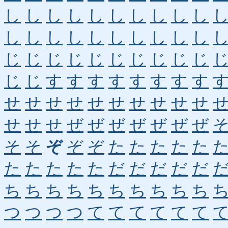
し
し
し
し
し
し
し
し
し
し
し
し
し
し
し
し
し
し
し
し
じ
じ
じ
じ
じ
じ
じ
じ
じ
じ
じ
じ
す
す
す
す
す
す
す
す
せ
せ
せ
せ
せ
せ
せ
せ
せ
せ
せ
せ
せ
ぜ
ぜ
ぜ
ぜ
ぜ
ぜ
ぜ
そ
そ
ぞ
ぞ
ぞ
た
た
た
た
た
た
た
た
た
た
だ
だ
だ
だ
だ
ち
ち
ち
ち
ち
ち
ち
ち
ち
ち
つ
つ
つ
つ
て
て
て
て
て
て