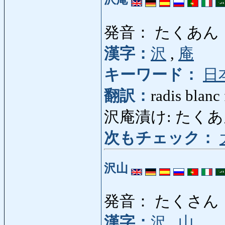
発音： たくあん
漢字：
沢
,
庵
キーワード：
日
翻訳：
radis blanc
沢庵漬け: たくあ
次もチェック：
沢山
発音： たくさん
漢字：
沢
,
山