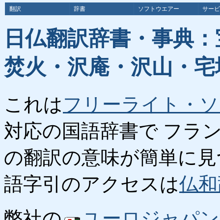
翻訳
辞書
ソフトウエアー
サービ
日仏翻訳辞書・事典：
焚火・沢庵・沢山・宅
これは
フリーライト・ソ
対応の国語辞書で フラ
の翻訳の意味が簡単に見
語字引のアクセスは
仏和
弊社の
ユーロジャパン