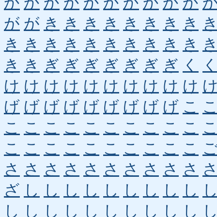
か
か
か
か
か
か
か
か
か
か
が
が
き
き
き
き
き
き
き
き
き
き
き
き
き
き
き
き
き
き
き
き
ぎ
ぎ
ぎ
ぎ
ぎ
ぎ
ぎ
く
け
け
け
け
け
け
け
け
け
け
げ
げ
げ
げ
げ
げ
げ
げ
げ
こ
こ
こ
こ
こ
こ
こ
こ
こ
こ
こ
こ
こ
こ
こ
こ
こ
こ
こ
こ
こ
さ
さ
さ
さ
さ
さ
さ
さ
さ
さ
ざ
し
し
し
し
し
し
し
し
し
し
し
し
し
し
し
し
し
し
し