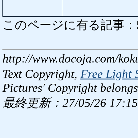
このページに有る記事：5313
http://www.docoja.com/kok
Text Copyright,
Free Light 
Pictures' Copyright belongs
最終更新：27/05/26 17:15