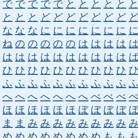
で
で
で
で
で
と
と
と
と
と
と
と
と
ど
ど
ど
ど
ど
ど
ど
な
な
な
に
に
に
に
に
に
に
ね
の
の
の
の
の
は
は
は
は
は
は
は
は
は
は
は
は
は
は
ひ
ひ
ひ
ひ
ひ
ひ
ひ
ひ
ひ
ひ
ふ
ふ
ふ
ふ
ふ
ふ
ふ
ふ
ふ
ふ
へ
へ
へ
へ
へ
へ
へ
べ
べ
べ
ほ
ほ
ほ
ほ
ほ
ほ
ぼ
ぼ
ぼ
ぼ
ま
ま
み
み
み
み
み
み
み
み
め
め
め
め
め
め
め
め
も
も