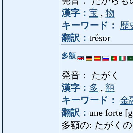
発音： たからもの
漢字：
宝
,
物
キーワード：
歴
翻訳：
trésor
多額
発音： たがく
漢字：
多
,
額
キーワード：
金
翻訳：
une forte [
多額の: たがくの: d'u