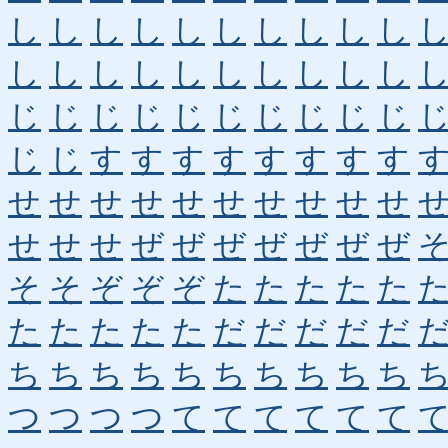
し
し
し
し
し
し
し
し
し
し
し
し
し
し
し
し
し
し
し
し
じ
じ
じ
じ
じ
じ
じ
じ
じ
じ
じ
じ
す
す
す
す
す
す
す
す
せ
せ
せ
せ
せ
せ
せ
せ
せ
せ
せ
せ
せ
ぜ
ぜ
ぜ
ぜ
ぜ
ぜ
ぜ
そ
そ
ぞ
ぞ
ぞ
た
た
た
た
た
た
た
た
た
た
だ
だ
だ
だ
だ
ち
ち
ち
ち
ち
ち
ち
ち
ち
ち
つ
つ
つ
つ
て
て
て
て
て
て