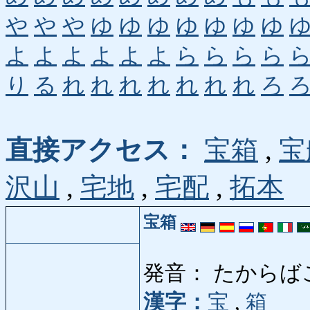
や
や
や
ゆ
ゆ
ゆ
ゆ
ゆ
ゆ
ゆ
よ
よ
よ
よ
よ
よ
ら
ら
ら
ら
り
る
れ
れ
れ
れ
れ
れ
れ
ろ
直接アクセス：
宝箱
,
宝
沢山
,
宅地
,
宅配
,
拓本
宝箱
発音： たからば
漢字：
宝
,
箱