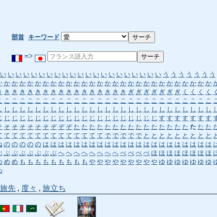
部首
キーワード
=>
い
い
い
い
い
い
い
い
い
い
い
い
い
い
い
い
い
い
い
い
い
う
う
う
う
う
う
う
か
か
か
か
か
か
か
か
か
か
か
か
か
か
か
か
か
か
か
か
か
か
か
か
か
か
か
か
き
き
き
き
き
き
き
き
き
き
き
き
き
き
き
き
き
ぎ
ぎ
ぎ
ぎ
ぎ
ぎ
ぎ
く
く
く
く
こ
こ
こ
こ
こ
こ
こ
こ
こ
こ
こ
こ
こ
こ
こ
こ
こ
こ
こ
こ
こ
こ
こ
こ
こ
こ
こ
こ
し
し
し
し
し
し
し
し
し
し
し
し
し
し
し
し
し
し
し
し
し
し
し
し
し
し
し
し
じ
じ
じ
じ
じ
じ
じ
じ
じ
じ
じ
じ
じ
じ
じ
じ
じ
じ
じ
じ
じ
す
す
す
す
す
す
す
そ
そ
そ
そ
そ
そ
そ
ぞ
ぞ
ぞ
た
た
た
た
た
た
た
た
た
た
た
た
た
た
た
た
た
た
て
て
て
て
て
て
て
て
て
て
て
て
て
て
で
で
で
で
で
と
と
と
と
と
と
と
と
と
ね
の
の
の
の
の
は
は
は
は
は
は
は
は
は
は
は
は
は
は
は
は
は
は
は
は
は
は
ぶ
ぶ
ぶ
ぶ
ぶ
ぶ
ぶ
ぶ
へ
へ
へ
へ
へ
へ
へ
へ
べ
べ
べ
ぺ
ほ
ほ
ほ
ほ
ほ
ほ
ほ
ほ
め
め
め
も
も
も
も
も
も
も
も
も
や
や
や
や
や
や
や
や
や
ゆ
ゆ
ゆ
ゆ
ゆ
ゆ
ゆ
わ
旅先
,
度々
,
旅立ち