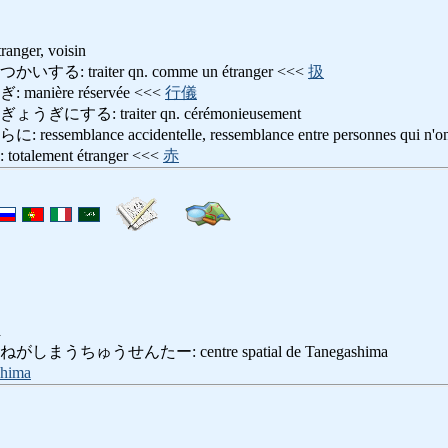
étranger, voisin
 traiter qn. comme un étranger <<<
扱
nière réservée <<<
行儀
する: traiter qn. cérémonieusement
blance accidentelle, ressemblance entre personnes qui n'ont
lement étranger <<<
赤
a
うちゅうせんたー: centre spatial de Tanegashima
shima