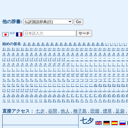
他の辞書:
=>
始めの仮名
:
あ
あ
あ
あ
あ
あ
あ
あ
あ
あ
あ
あ
あ
あ
あ
あ
あ
あ
い
い
い
い
い
お
お
お
お
お
お
か
か
か
か
か
か
か
か
か
か
か
か
か
か
か
か
か
か
か
か
か
き
き
き
き
き
き
き
き
き
き
き
き
き
き
き
き
き
き
き
き
き
き
き
き
き
き
き
け
け
げ
げ
げ
げ
げ
げ
げ
げ
げ
げ
げ
げ
こ
こ
こ
こ
こ
こ
こ
こ
こ
こ
こ
こ
こ
さ
さ
さ
さ
さ
さ
さ
さ
さ
さ
ざ
ざ
ざ
ざ
ざ
し
し
し
し
し
し
し
し
し
し
し
し
し
し
し
し
し
し
し
し
し
し
し
じ
じ
じ
じ
じ
じ
じ
じ
じ
じ
じ
じ
じ
じ
じ
じ
せ
せ
せ
せ
せ
せ
せ
せ
せ
せ
せ
せ
ぜ
ぜ
ぜ
ぜ
ぜ
ぜ
ぜ
そ
そ
そ
そ
そ
そ
そ
そ
ち
ち
ち
ち
ち
ち
ち
ち
ち
ち
ち
ち
ち
ち
ち
つ
つ
つ
つ
つ
つ
つ
て
て
て
て
て
な
な
な
な
な
な
な
に
に
に
に
に
に
に
に
に
に
に
に
に
ぬ
ね
ね
ね
ね
ね
ね
ひ
ひ
ひ
び
び
び
び
び
ふ
ふ
ふ
ふ
ふ
ふ
ふ
ふ
ふ
ふ
ふ
ふ
ふ
ふ
ふ
ふ
ふ
ふ
ふ
ま
み
み
み
み
み
み
み
み
み
み
み
み
み
む
む
む
む
む
む
む
め
め
め
め
め
め
り
り
り
り
り
り
り
り
り
る
れ
れ
れ
れ
れ
れ
れ
ろ
ろ
ろ
ろ
ろ
わ
わ
わ
わ
わ
直接アクセス：
七夕
,
谷間
,
他人
,
種子島
,
田畑
,
煙草
,
足袋
,
七夕