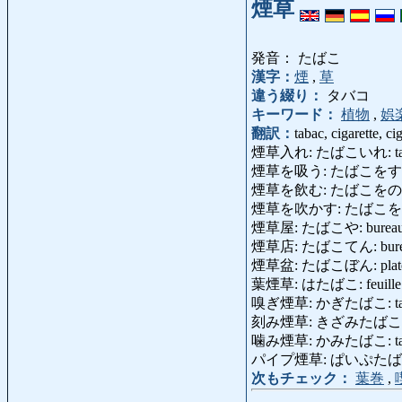
煙草
発音： たばこ
漢字：
煙
,
草
違う綴り：
タバコ
キーワード：
植物
,
娯
翻訳：
tabac, cigarette, ci
煙草入れ: たばこいれ: tabatière
煙草を吸う: たばこをすう: 
煙草を飲む: たばこをのむ
煙草を吹かす: たばこをふかす: tir
煙草屋: たばこや: bureau de 
煙草店: たばこてん: bureau
煙草盆: たばこぼん: plateau
葉煙草: はたばこ: feuille d
嗅ぎ煙草: かぎたばこ: tabac
刻み煙草: きざみたばこ: tab
噛み煙草: かみたばこ: tabac
パイプ煙草: ぱいぷたばこ: tab
次もチェック：
葉巻
,