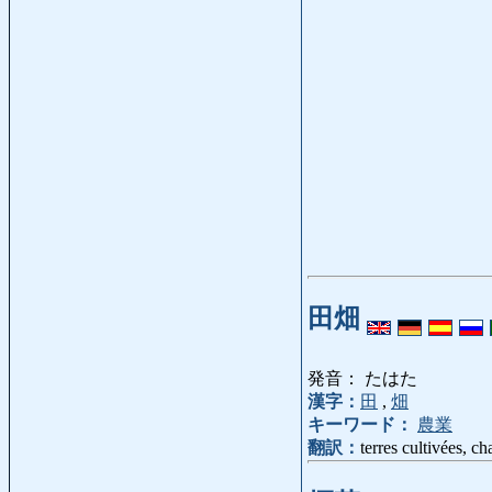
田畑
発音： たはた
漢字：
田
,
畑
キーワード：
農業
翻訳：
terres cultivées, c