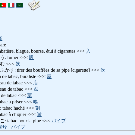
楽
gare
, blague, bourse, étui à cigarettes <<<
入
fumer <<<
吸
 <<<
飲
er des bouffées de sa pipe [cigarette] <<<
吹
tabac, buraliste <<<
屋
 de tabac <<<
店
 de tabac <<<
盆
e tabac <<<
葉
 à priser <<<
嗅
ac haché <<<
刻
 à chiquer <<<
噛
ac pour la pipe <<<
パイプ
喫煙
,
パイプ