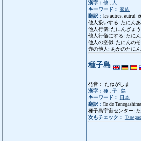
漢字：
他
,
人
キーワード：
家族
翻訳：
les autres, autrui, 
他人扱いする: たにんあつかいする:
他人行儀: たにんぎょうぎ: ma
他人行儀にする: たにんぎょうぎに
他人の空似: たにんのそらに: ressem
赤の他人: あかのたにん: tota
種子島
発音： たねがしま
漢字：
種
,
子
,
島
キーワード：
日本
翻訳：
île de Tanegashim
種子島宇宙センター: たねがしま
次もチェック：
Tanega