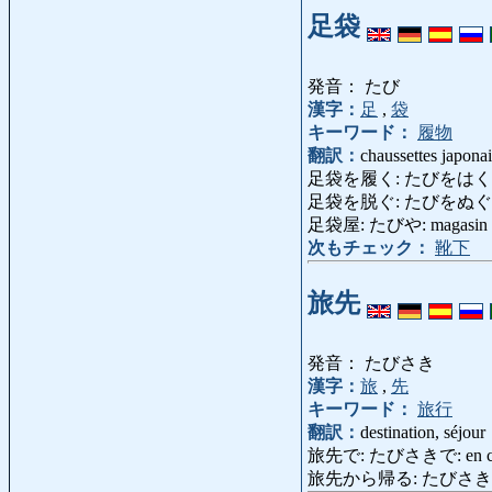
足袋
発音： たび
漢字：
足
,
袋
キーワード：
履物
翻訳：
chaussettes japonai
足袋を履く: たびをはく: chau
足袋を脱ぐ: たびをぬぐ: enleve
足袋屋: たびや: magasin d
次もチェック：
靴下
旅先
発音： たびさき
漢字：
旅
,
先
キーワード：
旅行
翻訳：
destination, séjour
旅先で: たびさきで: en cou
旅先から帰る: たびさきからかえる