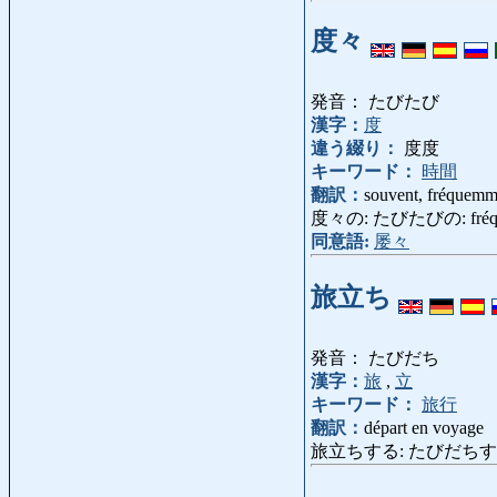
度々
発音： たびたび
漢字：
度
違う綴り：
度度
キーワード：
時間
翻訳：
souvent, fréquemme
度々の: たびたびの: fréqu
同意語:
屡々
旅立ち
発音： たびだち
漢字：
旅
,
立
キーワード：
旅行
翻訳：
départ en voyage
旅立ちする: たびだちする: parti