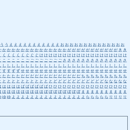
う
う
え
え
え
え
え
え
え
え
え
え
え
お
お
お
お
お
お
お
お
お
お
お
お
お
お
か
か
か
か
か
か
か
か
か
か
か
か
か
か
か
が
が
が
が
が
が
が
が
が
が
が
き
き
く
く
く
く
く
く
ぐ
ぐ
ぐ
け
け
け
け
け
け
け
け
け
け
け
け
け
け
け
け
け
け
け
こ
こ
こ
こ
こ
こ
ご
ご
ご
ご
ご
ご
ご
ご
さ
さ
さ
さ
さ
さ
さ
さ
さ
さ
さ
さ
さ
さ
し
し
し
し
し
し
し
し
し
し
し
し
し
し
し
し
し
し
し
し
し
し
し
し
し
し
し
し
す
す
す
ず
ず
せ
せ
せ
せ
せ
せ
せ
せ
せ
せ
せ
せ
せ
せ
せ
せ
せ
せ
せ
せ
せ
せ
せ
た
た
た
た
た
だ
だ
だ
だ
だ
だ
だ
だ
だ
だ
だ
だ
だ
ち
ち
ち
ち
ち
ち
ち
ち
ち
ち
と
と
と
と
と
と
と
と
と
と
と
と
ど
ど
ど
ど
ど
ど
ど
ど
ど
ど
ど
な
な
な
な
な
は
は
は
は
は
ば
ば
ば
ば
ば
ば
ひ
ひ
ひ
ひ
ひ
ひ
ひ
ひ
ひ
ひ
ひ
ひ
ひ
ひ
ひ
ひ
ひ
ほ
ほ
ほ
ほ
ほ
ほ
ほ
ほ
ほ
ほ
ぼ
ぼ
ぼ
ぼ
ぼ
ぼ
ぼ
ぼ
ま
ま
ま
ま
ま
ま
ま
ま
ま
ま
ゆ
ゆ
ゆ
よ
よ
よ
よ
よ
よ
よ
よ
よ
よ
よ
よ
よ
よ
よ
よ
ら
ら
ら
ら
ら
り
り
り
り