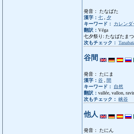
発音： たなばた
漢字：
七
,
夕
キーワード：
カレンダ
翻訳：
Véga
七夕祭り: たなばたまつり: fête d
次もチェック：
Tanabat
谷間
発音： たにま
漢字：
谷
,
間
キーワード：
自然
翻訳：
vallée, vallon, ravi
次もチェック：
峡谷
他人
発音： たにん