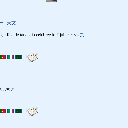
ー
,
天文
e tanabata célébrée le 7 juillet <<<
祭
a
n, gorge