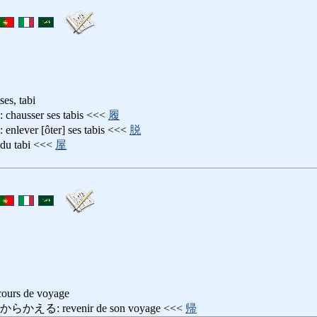
ses, tabi
sser ses tabis <<<
履
r [ôter] ses tabis <<<
脱
u tabi <<<
屋
rs de voyage
: revenir de son voyage <<<
帰