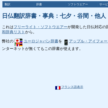
翻訳
辞書
ソフトウエアー
サービ
日仏翻訳辞書・事典：七夕・谷間・他人
これは
フリーライト・ソフトウエアー
が開発した日仏対応の
和辞典リスト
から。
弊社の
ユーロジャパン辞書
を
アップル・アイフォー
ンターネットが無くてもこの辞書が使えます。
フランス語表示