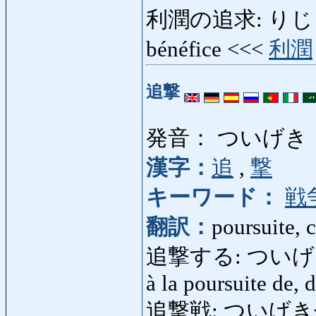
利潤の追求: りじゅん
bénéfice <<<
利潤
追撃
発音： ついげき
漢字：
追
,
撃
キーワード：
戦
翻訳：
poursuite, 
追撃する: ついげきする: 
à la poursuite de, 
追撃戦: ついげきせん: b