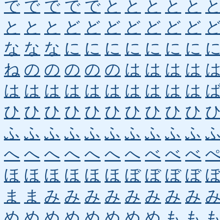
で
で
で
で
で
と
と
と
と
と
と
と
と
ど
ど
ど
ど
ど
ど
ど
な
な
な
に
に
に
に
に
に
に
ね
の
の
の
の
の
は
は
は
は
は
は
は
は
は
は
は
は
は
は
ひ
ひ
ひ
ひ
ひ
ひ
ひ
ひ
ひ
ひ
ふ
ふ
ふ
ふ
ふ
ふ
ふ
ふ
ふ
ふ
へ
へ
へ
へ
へ
へ
へ
べ
べ
べ
ほ
ほ
ほ
ほ
ほ
ほ
ぼ
ぼ
ぼ
ぼ
ま
ま
み
み
み
み
み
み
み
み
め
め
め
め
め
め
め
め
も
も