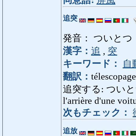
追突
発音： ついとつ
漢字：
追
,
突
キーワード：
自
翻訳：
télescopage
追突する: ついとつする:
l'arrière d'une voit
次もチェック：
追放