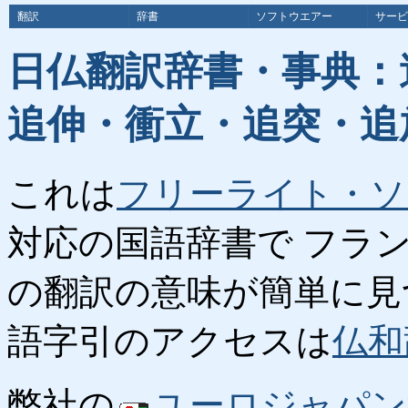
翻訳
辞書
ソフトウエアー
サービ
日仏翻訳辞書・事典：
追伸・衝立・追突・追
これは
フリーライト・ソ
対応の国語辞書で フラ
の翻訳の意味が簡単に見
語字引のアクセスは
仏和
弊社の
ユーロジャパン