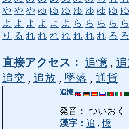
や
や
や
ゆ
ゆ
ゆ
ゆ
ゆ
ゆ
ゆ
よ
よ
よ
よ
よ
よ
ら
ら
ら
ら
り
る
れ
れ
れ
れ
れ
れ
れ
ろ
直接アクセス：
追憶
,
追
追突
,
追放
,
墜落
,
通貨
追憶
発音： ついおく
漢字：
追
,
憶