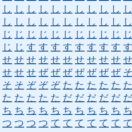
し
し
し
し
し
し
し
し
し
し
し
し
し
し
し
し
し
し
し
し
じ
じ
じ
じ
じ
じ
じ
じ
じ
じ
じ
じ
す
す
す
す
す
す
す
す
せ
せ
せ
せ
せ
せ
せ
せ
せ
せ
せ
せ
せ
ぜ
ぜ
ぜ
ぜ
ぜ
ぜ
ぜ
そ
そ
ぞ
ぞ
ぞ
た
た
た
た
た
た
た
た
た
た
だ
だ
だ
だ
だ
ち
ち
ち
ち
ち
ち
ち
ち
ち
ち
つ
つ
つ
つ
て
て
て
て
て
て