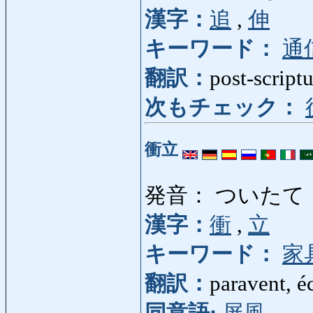
漢字：
追
,
伸
キーワード：
通
翻訳：
post-script
次もチェック：
衝立
発音： ついたて
漢字：
衝
,
立
キーワード：
家
翻訳：
paravent, é
同意語:
屏風