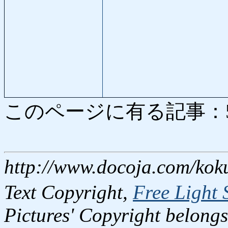
このページに有る記事：5801
http://www.docoja.com/kok
Text Copyright,
Free Light 
Pictures' Copyright belongs