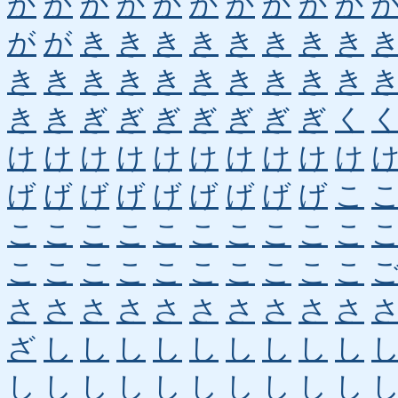
か
か
か
か
か
か
か
か
か
か
が
が
き
き
き
き
き
き
き
き
き
き
き
き
き
き
き
き
き
き
き
き
ぎ
ぎ
ぎ
ぎ
ぎ
ぎ
ぎ
く
け
け
け
け
け
け
け
け
け
け
げ
げ
げ
げ
げ
げ
げ
げ
げ
こ
こ
こ
こ
こ
こ
こ
こ
こ
こ
こ
こ
こ
こ
こ
こ
こ
こ
こ
こ
こ
さ
さ
さ
さ
さ
さ
さ
さ
さ
さ
ざ
し
し
し
し
し
し
し
し
し
し
し
し
し
し
し
し
し
し
し