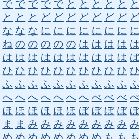
で
で
で
で
で
と
と
と
と
と
と
と
と
ど
ど
ど
ど
ど
ど
ど
な
な
な
に
に
に
に
に
に
に
ね
の
の
の
の
の
は
は
は
は
は
は
は
は
は
は
は
は
は
は
ひ
ひ
ひ
ひ
ひ
ひ
ひ
ひ
ひ
ひ
ふ
ふ
ふ
ふ
ふ
ふ
ふ
ふ
ふ
ふ
へ
へ
へ
へ
へ
へ
へ
べ
べ
べ
ほ
ほ
ほ
ほ
ほ
ほ
ぼ
ぼ
ぼ
ぼ
ま
ま
み
み
み
み
み
み
み
み
め
め
め
め
め
め
め
め
も
も