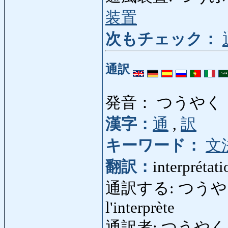
装置
次もチェック：
通訳
発音： つうやく
漢字：
通
,
訳
キーワード：
文
翻訳：
interprétati
通訳する: つうやくする: f
l'interprète
通訳者: つうやくしゃ: i