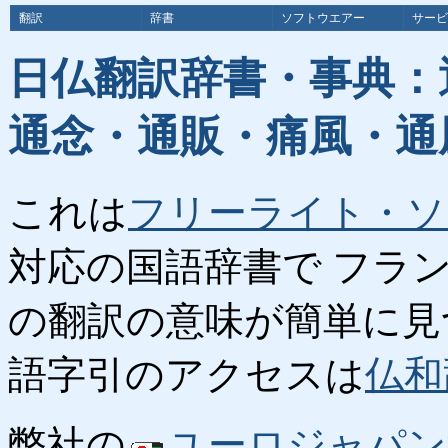
翻訳
辞書
ソフトウエアー
サービ
日仏翻訳辞書・事典：
通念・通販・痛風・通
これは
フリーライト・ソ
対応の国語辞書で フラ
の翻訳の意味が簡単に見
語字引のアクセスは
仏和
弊社の
ユーロジャパン