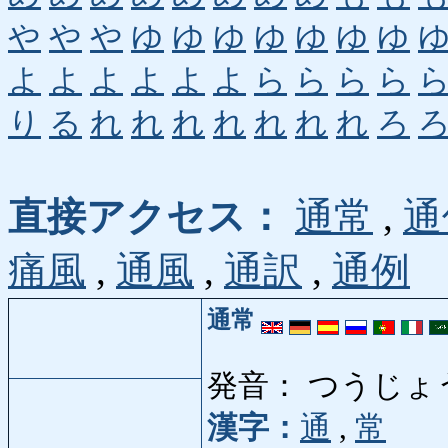
や
や
や
ゆ
ゆ
ゆ
ゆ
ゆ
ゆ
ゆ
よ
よ
よ
よ
よ
よ
ら
ら
ら
ら
り
る
れ
れ
れ
れ
れ
れ
れ
ろ
直接アクセス：
通常
,
通
痛風
,
通風
,
通訳
,
通例
通常
発音： つうじょ
漢字：
通
,
常