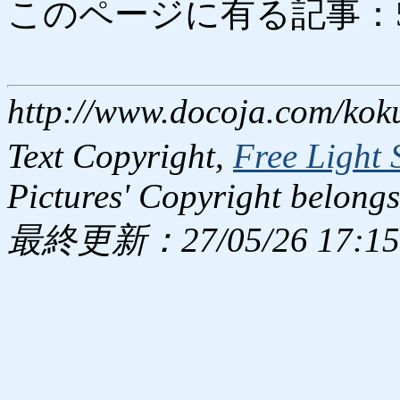
このページに有る記事：5821
http://www.docoja.com/kok
Text Copyright,
Free Light 
Pictures' Copyright belongs
最終更新：27/05/26 17:15