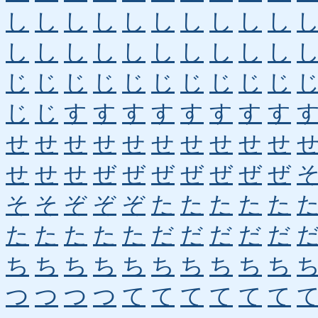
し
し
し
し
し
し
し
し
し
し
し
し
し
し
し
し
し
し
し
し
じ
じ
じ
じ
じ
じ
じ
じ
じ
じ
じ
じ
す
す
す
す
す
す
す
す
せ
せ
せ
せ
せ
せ
せ
せ
せ
せ
せ
せ
せ
ぜ
ぜ
ぜ
ぜ
ぜ
ぜ
ぜ
そ
そ
ぞ
ぞ
ぞ
た
た
た
た
た
た
た
た
た
た
だ
だ
だ
だ
だ
ち
ち
ち
ち
ち
ち
ち
ち
ち
ち
つ
つ
つ
つ
て
て
て
て
て
て