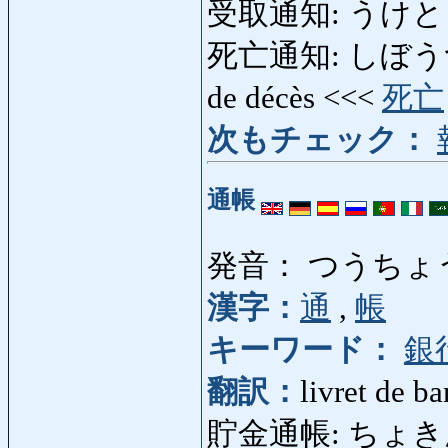
受取通知: うけとりつうち
死亡通知: しぼうつうち: 
de décès <<<
死亡
次もチェック：
通帳
発音： つうちょ
漢字：
通
,
帳
キーワード：
銀
翻訳：
livret de b
貯金通帳: ちょきんつう