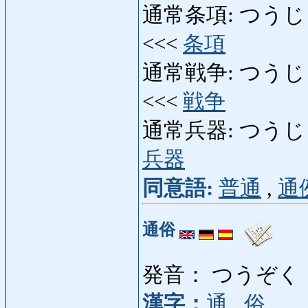
通常条項: つうじょう
<<<
条項
通常戦争: つうじょうせ
<<<
戦争
通常兵器: つうじょうへ
兵器
同意語:
普通
,
通
通俗
発音： つうぞく
漢字：
通
,
俗