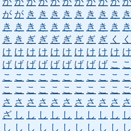
か
か
か
か
か
か
か
か
か
か
が
が
き
き
き
き
き
き
き
き
き
き
き
き
き
き
き
き
き
き
き
き
ぎ
ぎ
ぎ
ぎ
ぎ
ぎ
ぎ
く
け
け
け
け
け
け
け
け
け
け
げ
げ
げ
げ
げ
げ
げ
げ
げ
こ
こ
こ
こ
こ
こ
こ
こ
こ
こ
こ
こ
こ
こ
こ
こ
こ
こ
こ
こ
こ
さ
さ
さ
さ
さ
さ
さ
さ
さ
さ
ざ
し
し
し
し
し
し
し
し
し
し
し
し
し
し
し
し
し
し
し