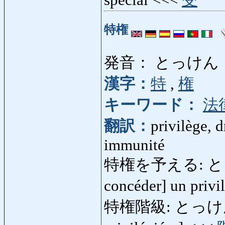
特権
発音： とっけん
漢字：
特
,
権
キーワード：
法
翻訳：
privilège, d
immunité
特権を予える: とっけ
concéder] un privi
特権階級: とっけんかいき