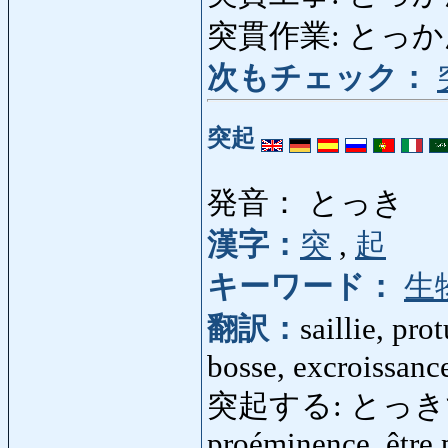
突貫作業: とっか
次もチェック：
突起
発音： とっき
漢字：
突
,
起
キーワード：
生
翻訳：
saillie, pr
bosse, excroissanc
突起する: とっきする: f
proéminence, être