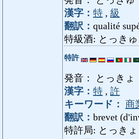
発音： とっきゅ
漢字：
特
,
級
翻訳：
qualité supé
特級酒: とっきゅうしゅ: 
特許
発音： とっきょ
漢字：
特
,
許
キーワード：
商
翻訳：
brevet (d'i
特許局: とっきょきょく: o