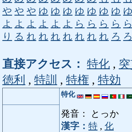
や
や
や
ゆ
ゆ
ゆ
ゆ
ゆ
ゆ
ゆ
よ
よ
よ
よ
よ
よ
ら
ら
ら
ら
り
る
れ
れ
れ
れ
れ
れ
れ
ろ
直接アクセス：
特化
,
突
徳利
,
特訓
,
特権
,
特効
特化
発音： とっか
漢字：
特
,
化