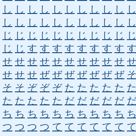
し
し
し
し
し
し
し
し
し
し
し
し
し
し
し
し
し
し
し
し
じ
じ
じ
じ
じ
じ
じ
じ
じ
じ
じ
じ
す
す
す
す
す
す
す
す
せ
せ
せ
せ
せ
せ
せ
せ
せ
せ
せ
せ
せ
ぜ
ぜ
ぜ
ぜ
ぜ
ぜ
ぜ
そ
そ
ぞ
ぞ
ぞ
た
た
た
た
た
た
た
た
た
た
だ
だ
だ
だ
だ
ち
ち
ち
ち
ち
ち
ち
ち
ち
ち
つ
つ
つ
つ
て
て
て
て
て
て