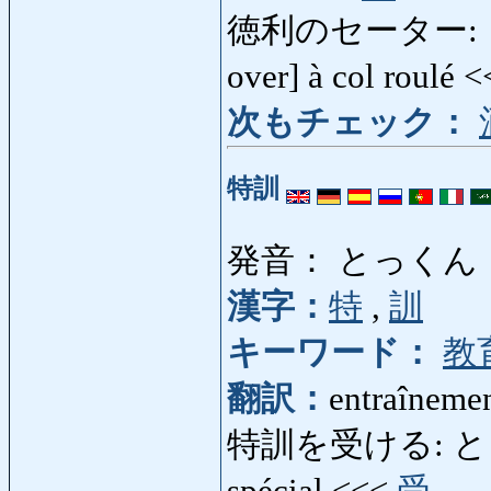
徳利のセーター: とっ
over] à col roulé 
次もチェック：
特訓
発音： とっくん
漢字：
特
,
訓
キーワード：
教
翻訳：
entraînemen
特訓を受ける: とっくん
spécial <<<
受