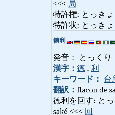
<<<
局
特許権: とっきょけん: p
特許状: とっきょじょ
徳利
発音： とっくり
漢字：
徳
,
利
キーワード：
台
翻訳：
flacon de s
徳利を回す: とっくりをま
saké <<<
回