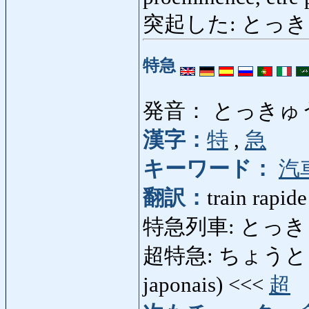
突起した: とっきした: e
特急
発音： とっきゅ
漢字：
特
,
急
キーワード：
汽
翻訳：
train rapide
特急列車: とっき
超特急: ちょうとっきゅう
japonais) <<<
超