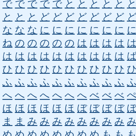
で
で
で
で
で
と
と
と
と
と
と
と
と
ど
ど
ど
ど
ど
ど
ど
な
な
な
に
に
に
に
に
に
に
ね
の
の
の
の
の
は
は
は
は
は
は
は
は
は
は
は
は
は
は
ひ
ひ
ひ
ひ
ひ
ひ
ひ
ひ
ひ
ひ
ふ
ふ
ふ
ふ
ふ
ふ
ふ
ふ
ふ
ふ
へ
へ
へ
へ
へ
へ
へ
べ
べ
べ
ほ
ほ
ほ
ほ
ほ
ほ
ぼ
ぼ
ぼ
ぼ
ま
ま
み
み
み
み
み
み
み
み
め
め
め
め
め
め
め
め
も
も