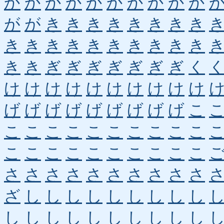
か
か
か
か
か
か
か
か
か
か
が
が
き
き
き
き
き
き
き
き
き
き
き
き
き
き
き
き
き
き
き
き
ぎ
ぎ
ぎ
ぎ
ぎ
ぎ
ぎ
く
け
け
け
け
け
け
け
け
け
け
げ
げ
げ
げ
げ
げ
げ
げ
げ
こ
こ
こ
こ
こ
こ
こ
こ
こ
こ
こ
こ
こ
こ
こ
こ
こ
こ
こ
こ
こ
さ
さ
さ
さ
さ
さ
さ
さ
さ
さ
ざ
し
し
し
し
し
し
し
し
し
し
し
し
し
し
し
し
し
し
し