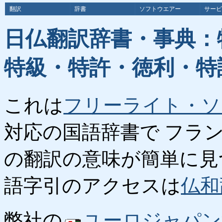
翻訳
辞書
ソフトウエアー
サービ
日仏翻訳辞書・事典：
特級・特許・徳利・特
これは
フリーライト・ソ
対応の国語辞書で フラ
の翻訳の意味が簡単に見
語字引のアクセスは
仏和
弊社の
ユーロジャパン