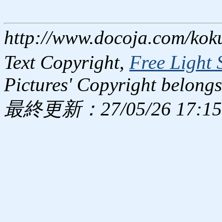
http://www.docoja.com/kok
Text Copyright,
Free Light 
Pictures' Copyright belongs
最終更新：27/05/26 17:15