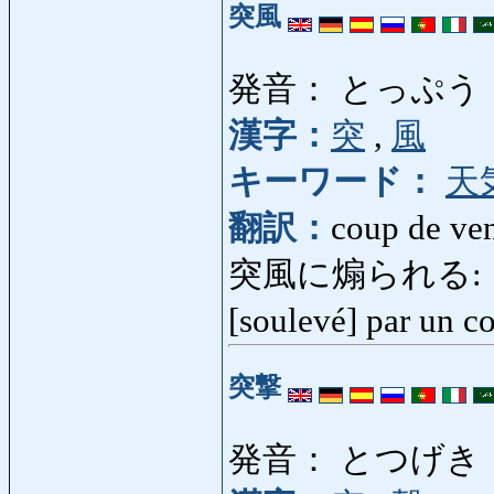
突風
発音： とっぷう
漢字：
突
,
風
キーワード：
天
翻訳：
coup de ven
突風に煽られる: と
[soulevé] par un c
突撃
発音： とつげき