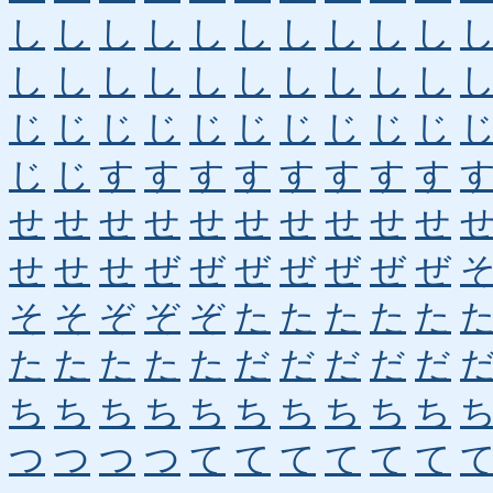
し
し
し
し
し
し
し
し
し
し
し
し
し
し
し
し
し
し
し
し
じ
じ
じ
じ
じ
じ
じ
じ
じ
じ
じ
じ
す
す
す
す
す
す
す
す
せ
せ
せ
せ
せ
せ
せ
せ
せ
せ
せ
せ
せ
ぜ
ぜ
ぜ
ぜ
ぜ
ぜ
ぜ
そ
そ
ぞ
ぞ
ぞ
た
た
た
た
た
た
た
た
た
た
だ
だ
だ
だ
だ
ち
ち
ち
ち
ち
ち
ち
ち
ち
ち
つ
つ
つ
つ
て
て
て
て
て
て