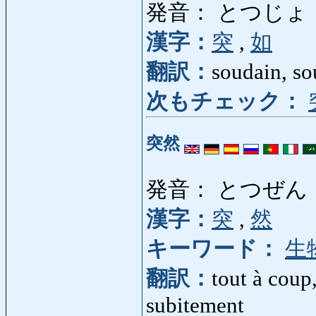
発音： とつじょ
漢字：
突
,
如
翻訳：
soudain, s
次もチェック：
突然
発音： とつぜん
漢字：
突
,
然
キーワード：
生
翻訳：
tout à coup
subitement