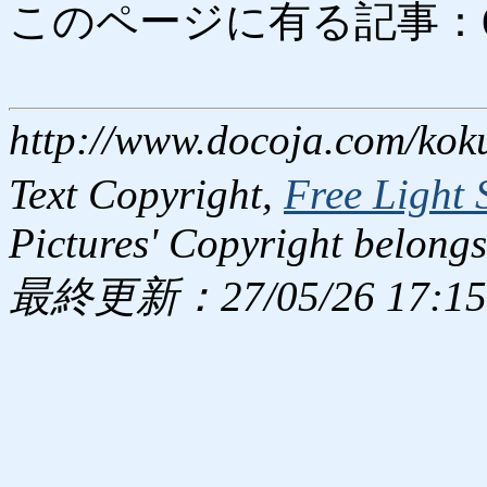
このページに有る記事：6257
http://www.docoja.com/kok
Text Copyright,
Free Light 
Pictures' Copyright belongs
最終更新：27/05/26 17:15