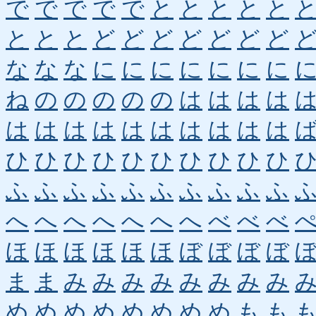
で
で
で
で
で
と
と
と
と
と
と
と
と
ど
ど
ど
ど
ど
ど
ど
な
な
な
に
に
に
に
に
に
に
ね
の
の
の
の
の
は
は
は
は
は
は
は
は
は
は
は
は
は
は
ひ
ひ
ひ
ひ
ひ
ひ
ひ
ひ
ひ
ひ
ふ
ふ
ふ
ふ
ふ
ふ
ふ
ふ
ふ
ふ
へ
へ
へ
へ
へ
へ
へ
べ
べ
べ
ほ
ほ
ほ
ほ
ほ
ほ
ぼ
ぼ
ぼ
ぼ
ま
ま
み
み
み
み
み
み
み
み
め
め
め
め
め
め
め
め
も
も