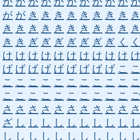
か
か
か
か
か
か
か
か
か
か
が
が
き
き
き
き
き
き
き
き
き
き
き
き
き
き
き
き
き
き
き
き
ぎ
ぎ
ぎ
ぎ
ぎ
ぎ
ぎ
く
け
け
け
け
け
け
け
け
け
け
げ
げ
げ
げ
げ
げ
げ
げ
げ
こ
こ
こ
こ
こ
こ
こ
こ
こ
こ
こ
こ
こ
こ
こ
こ
こ
こ
こ
こ
こ
さ
さ
さ
さ
さ
さ
さ
さ
さ
さ
ざ
し
し
し
し
し
し
し
し
し
し
し
し
し
し
し
し
し
し
し