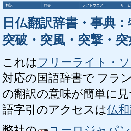
翻訳
辞書
ソフトウエアー
サービ
日仏翻訳辞書・事典：
突破・突風・突撃・突
これは
フリーライト・ソ
対応の国語辞書で フラ
の翻訳の意味が簡単に見
語字引のアクセスは
仏和
弊社の
ユーロジャパン