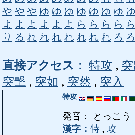
や
や
や
ゆ
ゆ
ゆ
ゆ
ゆ
ゆ
ゆ
よ
よ
よ
よ
よ
よ
ら
ら
ら
ら
り
る
れ
れ
れ
れ
れ
れ
れ
ろ
直接アクセス：
特攻
,
突
突撃
,
突如
,
突然
,
突入
特攻
発音： とっこう
漢字：
特
,
攻