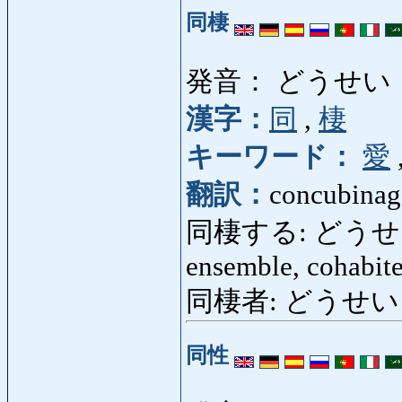
同棲
発音： どうせい
漢字：
同
,
棲
キーワード：
愛
翻訳：
concubinage
同棲する: どうせいする: 
ensemble, cohabite
同棲者: どうせいしゃ
同性