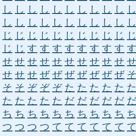
し
し
し
し
し
し
し
し
し
し
し
し
し
し
し
し
し
し
し
し
じ
じ
じ
じ
じ
じ
じ
じ
じ
じ
じ
じ
す
す
す
す
す
す
す
す
せ
せ
せ
せ
せ
せ
せ
せ
せ
せ
せ
せ
せ
ぜ
ぜ
ぜ
ぜ
ぜ
ぜ
ぜ
そ
そ
ぞ
ぞ
ぞ
た
た
た
た
た
た
た
た
た
た
だ
だ
だ
だ
だ
ち
ち
ち
ち
ち
ち
ち
ち
ち
ち
つ
つ
つ
つ
て
て
て
て
て
て