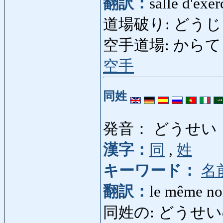
翻訳：
salle d'exe
道場破り: どうじょうや
空手道場: からてどうじょ
空手
同姓
発音： どうせい
漢字：
同
,
姓
キーワード：
名
翻訳：
le même no
同姓の: どうせいの: