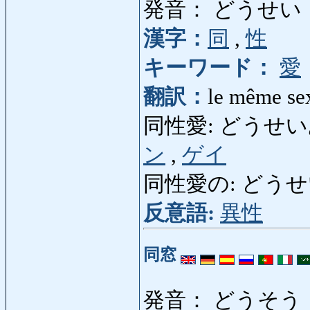
発音： どうせい
漢字：
同
,
性
キーワード：
愛
翻訳：
le même se
同性愛: どうせいあい:
ン
,
ゲイ
同性愛の: どうせいあいの
反意語:
異性
同窓
発音： どうそう