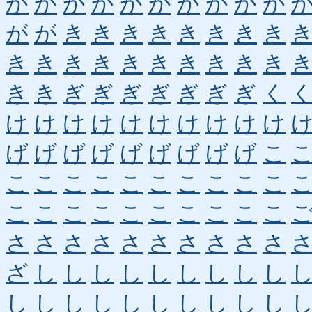
か
か
か
か
か
か
か
か
か
か
が
が
き
き
き
き
き
き
き
き
き
き
き
き
き
き
き
き
き
き
き
き
ぎ
ぎ
ぎ
ぎ
ぎ
ぎ
ぎ
く
け
け
け
け
け
け
け
け
け
け
げ
げ
げ
げ
げ
げ
げ
げ
げ
こ
こ
こ
こ
こ
こ
こ
こ
こ
こ
こ
こ
こ
こ
こ
こ
こ
こ
こ
こ
こ
さ
さ
さ
さ
さ
さ
さ
さ
さ
さ
ざ
し
し
し
し
し
し
し
し
し
し
し
し
し
し
し
し
し
し
し