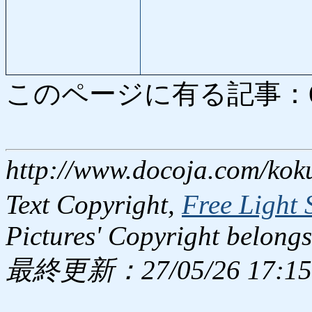
このページに有る記事：6332
http://www.docoja.com/kok
Text Copyright,
Free Light 
Pictures' Copyright belongs
最終更新：27/05/26 17:15