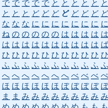
で
で
で
で
で
と
と
と
と
と
と
と
と
ど
ど
ど
ど
ど
ど
ど
な
な
な
に
に
に
に
に
に
に
ね
の
の
の
の
の
は
は
は
は
は
は
は
は
は
は
は
は
は
は
ひ
ひ
ひ
ひ
ひ
ひ
ひ
ひ
ひ
ひ
ふ
ふ
ふ
ふ
ふ
ふ
ふ
ふ
ふ
ふ
へ
へ
へ
へ
へ
へ
へ
べ
べ
べ
ほ
ほ
ほ
ほ
ほ
ほ
ぼ
ぼ
ぼ
ぼ
ま
ま
み
み
み
み
み
み
み
み
め
め
め
め
め
め
め
め
も
も