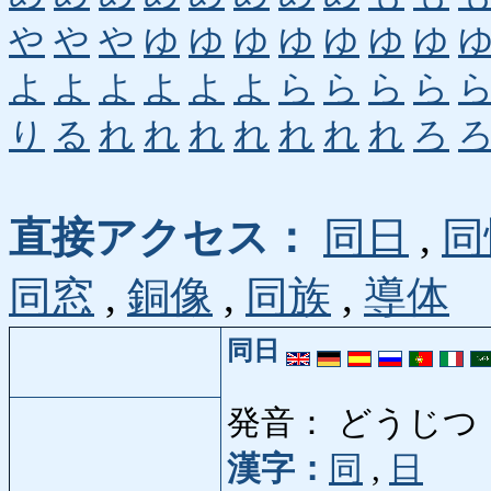
や
や
や
ゆ
ゆ
ゆ
ゆ
ゆ
ゆ
ゆ
よ
よ
よ
よ
よ
よ
ら
ら
ら
ら
り
る
れ
れ
れ
れ
れ
れ
れ
ろ
直接アクセス：
同日
,
同
同窓
,
銅像
,
同族
,
導体
同日
発音： どうじつ
漢字：
同
,
日