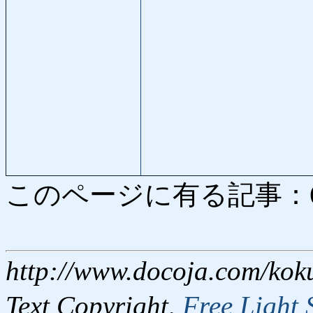
このページに有る記事：6491
http://www.docoja.com/kok
Text Copyright,
Free Light 