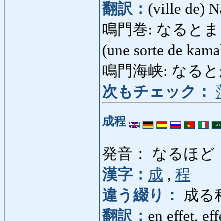
翻訳：
(ville de) 
鳴門巻: なるとまき: pât
(une sorte de kam
鳴門海峡: なるとかいき
次もチェック：
成程
発音： なるほど
漢字：
成
,
程
違う綴り：
成る
翻訳：
en effet, ef