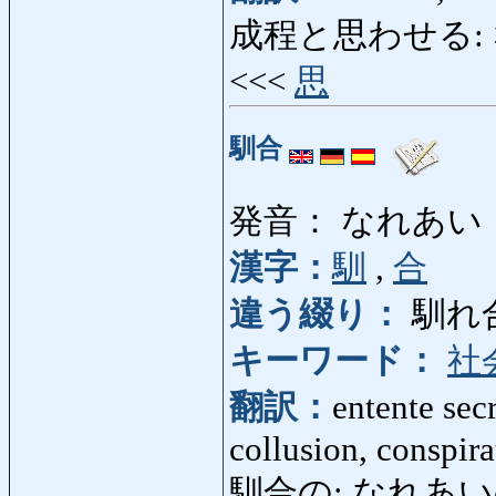
成程と思わせる: な
<<<
思
馴合
発音： なれあい
漢字：
馴
,
合
違う綴り：
馴れ
キーワード：
社
翻訳：
entente secr
collusion, conspira
馴合の: なれあいの: 