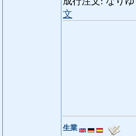
成行注文: なりゆきちゅ
文
生業