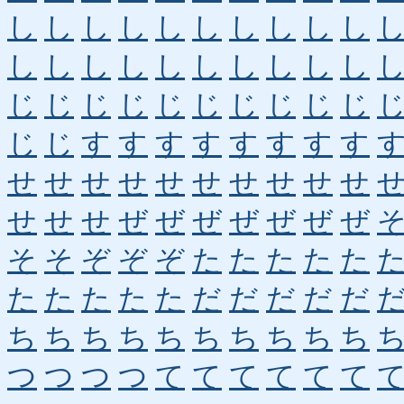
し
し
し
し
し
し
し
し
し
し
し
し
し
し
し
し
し
し
し
し
じ
じ
じ
じ
じ
じ
じ
じ
じ
じ
じ
じ
す
す
す
す
す
す
す
す
せ
せ
せ
せ
せ
せ
せ
せ
せ
せ
せ
せ
せ
ぜ
ぜ
ぜ
ぜ
ぜ
ぜ
ぜ
そ
そ
ぞ
ぞ
ぞ
た
た
た
た
た
た
た
た
た
た
だ
だ
だ
だ
だ
ち
ち
ち
ち
ち
ち
ち
ち
ち
ち
つ
つ
つ
つ
て
て
て
て
て
て