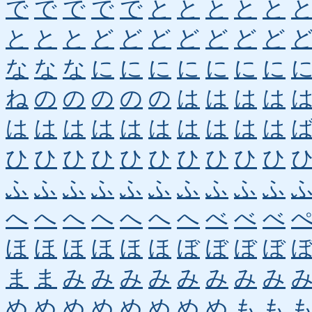
で
で
で
で
で
と
と
と
と
と
と
と
と
ど
ど
ど
ど
ど
ど
ど
な
な
な
に
に
に
に
に
に
に
ね
の
の
の
の
の
は
は
は
は
は
は
は
は
は
は
は
は
は
は
ひ
ひ
ひ
ひ
ひ
ひ
ひ
ひ
ひ
ひ
ふ
ふ
ふ
ふ
ふ
ふ
ふ
ふ
ふ
ふ
へ
へ
へ
へ
へ
へ
へ
べ
べ
べ
ほ
ほ
ほ
ほ
ほ
ほ
ぼ
ぼ
ぼ
ぼ
ま
ま
み
み
み
み
み
み
み
み
め
め
め
め
め
め
め
め
も
も