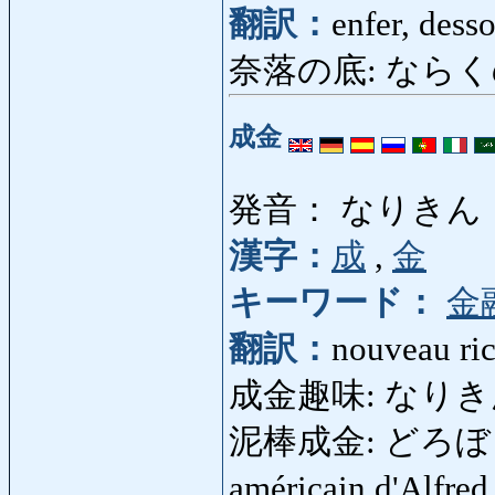
翻訳：
enfer, dess
奈落の底: ならくのそ
成金
発音： なりきん
漢字：
成
,
金
キーワード：
金
翻訳：
nouveau ric
成金趣味: なりきんしゅ
泥棒成金: どろぼうなりき
américain d'Alfre