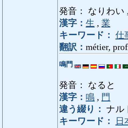
発音： なりわい 
漢字：
生
,
業
キーワード：
仕
翻訳：
métier, pro
鳴門
発音： なると
漢字：
鳴
,
門
違う綴り：
ナルト (
キーワード：
日