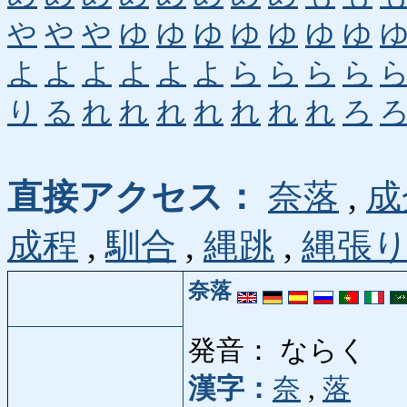
や
や
や
ゆ
ゆ
ゆ
ゆ
ゆ
ゆ
ゆ
よ
よ
よ
よ
よ
よ
ら
ら
ら
ら
り
る
れ
れ
れ
れ
れ
れ
れ
ろ
直接アクセス：
奈落
,
成
成程
,
馴合
,
縄跳
,
縄張
奈落
発音： ならく
漢字：
奈
,
落