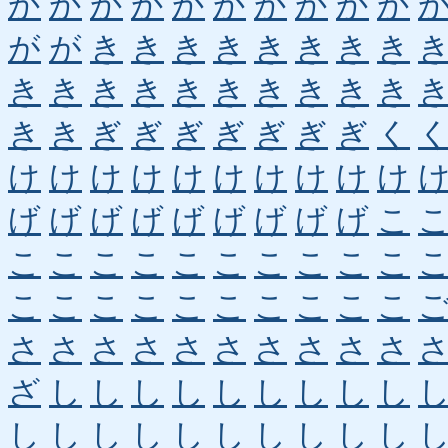
か
か
か
か
か
か
か
か
か
か
が
が
き
き
き
き
き
き
き
き
き
き
き
き
き
き
き
き
き
き
き
き
ぎ
ぎ
ぎ
ぎ
ぎ
ぎ
ぎ
く
け
け
け
け
け
け
け
け
け
け
げ
げ
げ
げ
げ
げ
げ
げ
げ
こ
こ
こ
こ
こ
こ
こ
こ
こ
こ
こ
こ
こ
こ
こ
こ
こ
こ
こ
こ
こ
さ
さ
さ
さ
さ
さ
さ
さ
さ
さ
ざ
し
し
し
し
し
し
し
し
し
し
し
し
し
し
し
し
し
し
し