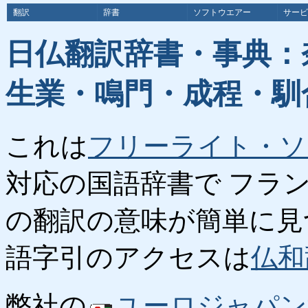
翻訳
辞書
ソフトウエアー
サービ
日仏翻訳辞書・事典：
生業・鳴門・成程・馴
これは
フリーライト・ソ
対応の国語辞書で フラ
の翻訳の意味が簡単に見
語字引のアクセスは
仏和
弊社の
ユーロジャパン