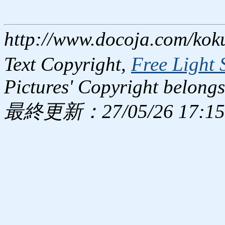
http://www.docoja.com/kok
Text Copyright,
Free Light 
Pictures' Copyright belongs
最終更新：27/05/26 17:15