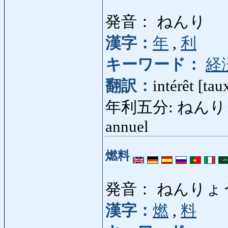
発音： ねんり
漢字：
年
,
利
キーワード：
経
翻訳：
intérêt [tau
年利五分: ねんりごぶ: ci
annuel
燃料
発音： ねんりょ
漢字：
燃
,
料