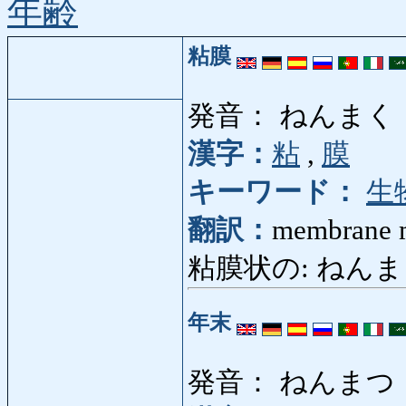
年齢
粘膜
発音： ねんまく
漢字：
粘
,
膜
キーワード：
生
翻訳：
membrane 
粘膜状の: ねんまく
年末
発音： ねんまつ