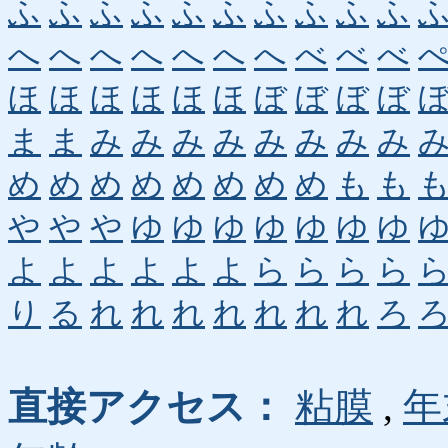
ふ
ふ
ふ
ふ
ふ
ふ
ふ
ふ
ふ
ふ
へ
へ
へ
へ
へ
へ
へ
べ
べ
べ
ほ
ほ
ほ
ほ
ほ
ほ
ぼ
ぼ
ぼ
ぼ
ま
ま
み
み
み
み
み
み
み
み
め
め
め
め
め
め
め
め
も
も
や
や
や
ゆ
ゆ
ゆ
ゆ
ゆ
ゆ
ゆ
よ
よ
よ
よ
よ
よ
ら
ら
ら
ら
り
る
れ
れ
れ
れ
れ
れ
れ
ろ
直接アクセス：
粘膜
,
年