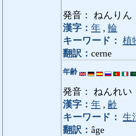
発音： ねんりん
漢字：
年
,
輪
キーワード：
植
翻訳：
cerne
年齢
発音： ねんれい
漢字：
年
,
齢
キーワード：
生
翻訳：
âge