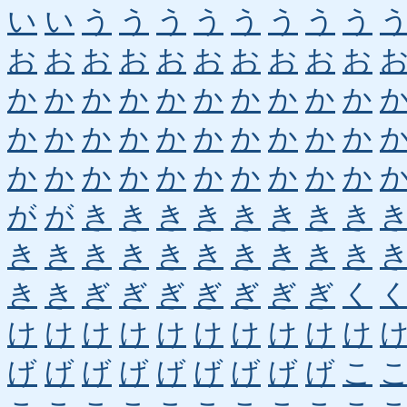
い
い
う
う
う
う
う
う
う
う
お
お
お
お
お
お
お
お
お
お
か
か
か
か
か
か
か
か
か
か
か
か
か
か
か
か
か
か
か
か
か
か
か
か
か
か
か
か
か
か
が
が
き
き
き
き
き
き
き
き
き
き
き
き
き
き
き
き
き
き
き
き
ぎ
ぎ
ぎ
ぎ
ぎ
ぎ
ぎ
く
け
け
け
け
け
け
け
け
け
け
げ
げ
げ
げ
げ
げ
げ
げ
げ
こ