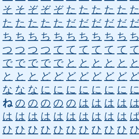
そ
そ
ぞ
ぞ
ぞ
た
た
た
た
た
た
た
た
た
た
だ
だ
だ
だ
だ
ち
ち
ち
ち
ち
ち
ち
ち
ち
ち
つ
つ
つ
つ
て
て
て
て
て
て
で
で
で
で
で
と
と
と
と
と
と
と
と
ど
ど
ど
ど
ど
ど
ど
な
な
な
に
に
に
に
に
に
に
ね
の
の
の
の
の
は
は
は
は
は
は
は
は
は
は
は
は
は
は
ひ
ひ
ひ
ひ
ひ
ひ
ひ
ひ
ひ
ひ