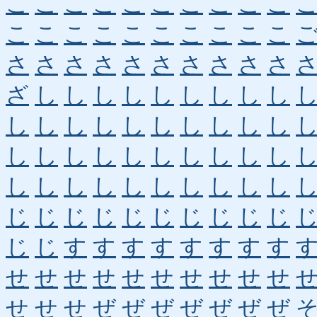
こ
こ
こ
こ
こ
こ
こ
こ
こ
こ
こ
こ
こ
こ
こ
こ
こ
こ
こ
こ
さ
さ
さ
さ
さ
さ
さ
さ
さ
さ
ざ
し
し
し
し
し
し
し
し
し
し
し
し
し
し
し
し
し
し
し
し
し
し
し
し
し
し
し
し
し
し
し
し
し
し
し
し
し
し
し
じ
じ
じ
じ
じ
じ
じ
じ
じ
じ
じ
じ
す
す
す
す
す
す
す
す
せ
せ
せ
せ
せ
せ
せ
せ
せ
せ
せ
せ
せ
ぜ
ぜ
ぜ
ぜ
ぜ
ぜ
ぜ