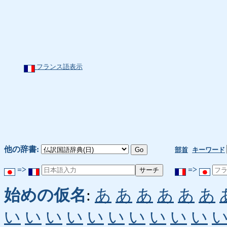
フランス語表示
他の辞書:
部首
キーワード
=>
=>
始めの仮名
:
あ
あ
あ
あ
あ
あ
い
い
い
い
い
い
い
い
い
い