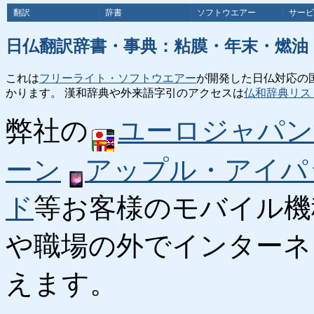
翻訳
辞書
ソフトウエアー
サービ
日仏翻訳辞書・事典：粘膜・年末・燃油
これは
フリーライト・ソフトウエアー
が開発した日仏対応の
かります。 漢和辞典や外来語字引のアクセスは
仏和辞典リス
弊社の
ユーロジャパン
ーン
アップル・アイパ
ド
等お客様のモバイル機
や職場の外でインターネ
えます。