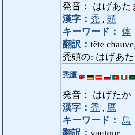
発音： はげあた
漢字：
禿
,
頭
キーワード：
体
翻訳：
tête chauve
禿頭の: はげあたまの:
禿鷹
発音： はげたか
漢字：
禿
,
鷹
キーワード：
鳥
翻訳：
vautour