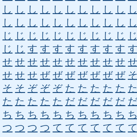
し
し
し
し
し
し
し
し
し
し
し
し
し
し
し
し
し
し
し
し
じ
じ
じ
じ
じ
じ
じ
じ
じ
じ
じ
じ
す
す
す
す
す
す
す
す
せ
せ
せ
せ
せ
せ
せ
せ
せ
せ
せ
せ
せ
ぜ
ぜ
ぜ
ぜ
ぜ
ぜ
ぜ
そ
そ
ぞ
ぞ
ぞ
た
た
た
た
た
た
た
た
た
た
だ
だ
だ
だ
だ
ち
ち
ち
ち
ち
ち
ち
ち
ち
ち
つ
つ
つ
つ
て
て
て
て
て
て