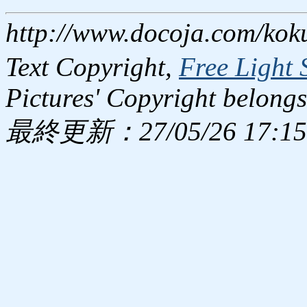
http://www.docoja.com/kok
Text Copyright,
Free Light 
Pictures' Copyright belongs
最終更新：27/05/26 17:15