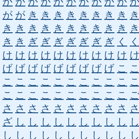
か
か
か
か
か
か
か
か
か
か
が
が
き
き
き
き
き
き
き
き
き
き
き
き
き
き
き
き
き
き
き
き
ぎ
ぎ
ぎ
ぎ
ぎ
ぎ
ぎ
く
け
け
け
け
け
け
け
け
け
け
げ
げ
げ
げ
げ
げ
げ
げ
げ
こ
こ
こ
こ
こ
こ
こ
こ
こ
こ
こ
こ
こ
こ
こ
こ
こ
こ
こ
こ
こ
さ
さ
さ
さ
さ
さ
さ
さ
さ
さ
ざ
し
し
し
し
し
し
し
し
し
し
し
し
し
し
し
し
し
し
し