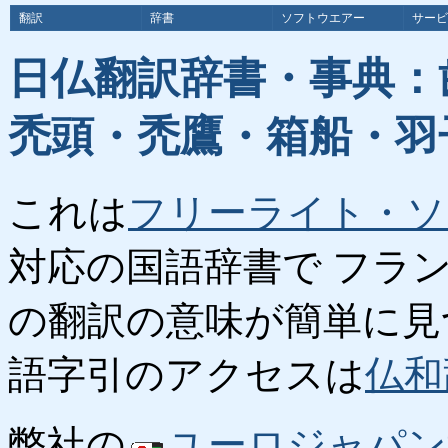
翻訳
辞書
ソフトウエアー
サービ
日仏翻訳辞書・事典：
禿頭・禿鷹・箱船・羽
これは
フリーライト・ソ
対応の国語辞書で フラ
の翻訳の意味が簡単に見
語字引のアクセスは
仏和
弊社の
ユーロジャパン