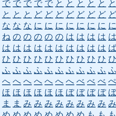
で
で
で
で
で
と
と
と
と
と
と
と
と
ど
ど
ど
ど
ど
ど
ど
な
な
な
に
に
に
に
に
に
に
ね
の
の
の
の
の
は
は
は
は
は
は
は
は
は
は
は
は
は
は
ひ
ひ
ひ
ひ
ひ
ひ
ひ
ひ
ひ
ひ
ふ
ふ
ふ
ふ
ふ
ふ
ふ
ふ
ふ
ふ
へ
へ
へ
へ
へ
へ
へ
べ
べ
べ
ほ
ほ
ほ
ほ
ほ
ほ
ぼ
ぼ
ぼ
ぼ
ま
ま
み
み
み
み
み
み
み
み
め
め
め
め
め
め
め
め
も
も