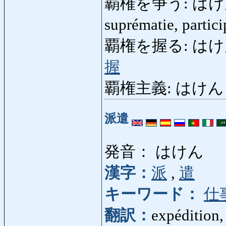
覇権を争う: はけんをあ
suprématie, parti
覇権を握る: はけんをにぎ
握
覇権主義: はけんしゅ
派遣
発音： はけん
漢字：
派
,
遣
キーワード：
仕
翻訳：
expédition, 