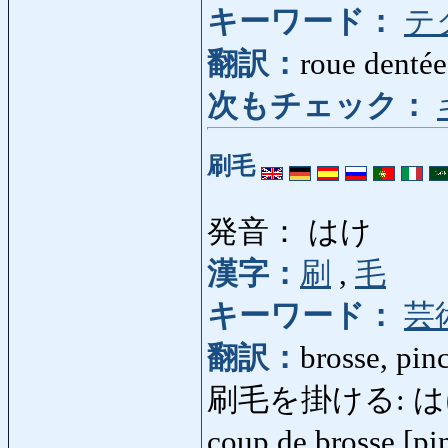
キーワード：
テ
翻訳：
roue dentée
次もチェック：
刷毛
発音： はけ
漢字：
刷
,
毛
キーワード：
芸
翻訳：
brosse, pin
刷毛を掛ける: はけをかけ
coup de brosse [p