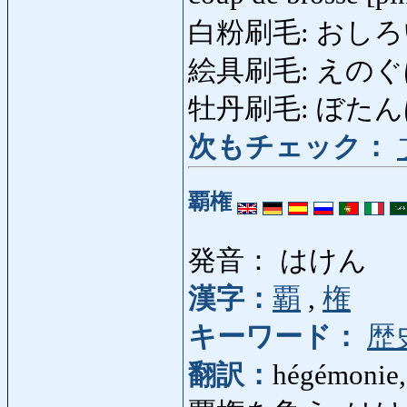
白粉刷毛: おしろいば
絵具刷毛: えのぐばけ
牡丹刷毛: ぼたんばけ:
次もチェック：
覇権
発音： はけん
漢字：
覇
,
権
キーワード：
歴
翻訳：
hégémonie,