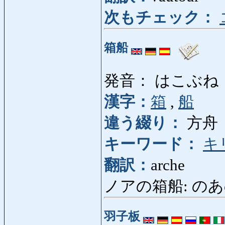
次もチェック：
箱船
発音： はこぶね
漢字：
箱
,
船
違う綴り：
方舟
キーワード：
キ
翻訳：
arche
ノアの箱船: のあのは
羽子板