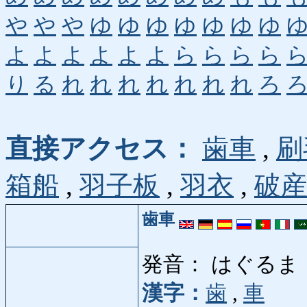
や
や
や
ゆ
ゆ
ゆ
ゆ
ゆ
ゆ
ゆ
よ
よ
よ
よ
よ
よ
ら
ら
ら
ら
り
る
れ
れ
れ
れ
れ
れ
れ
ろ
直接アクセス：
歯車
,
刷
箱船
,
羽子板
,
羽衣
,
破
歯車
発音： はぐるま
漢字：
歯
,
車