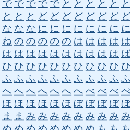
で
で
で
で
で
と
と
と
と
と
と
と
と
ど
ど
ど
ど
ど
ど
ど
な
な
な
に
に
に
に
に
に
に
ね
の
の
の
の
の
は
は
は
は
は
は
は
は
は
は
は
は
は
は
ひ
ひ
ひ
ひ
ひ
ひ
ひ
ひ
ひ
ひ
ふ
ふ
ふ
ふ
ふ
ふ
ふ
ふ
ふ
ふ
へ
へ
へ
へ
へ
へ
へ
べ
べ
べ
ほ
ほ
ほ
ほ
ほ
ほ
ぼ
ぼ
ぼ
ぼ
ま
ま
み
み
み
み
み
み
み
み
め
め
め
め
め
め
め
め
も
も