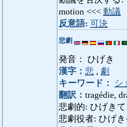
motion <<<
動議
反意語:
可決
悲劇
発音： ひげき
漢字：
悲
,
劇
キーワード：
シ
翻訳：
tragédie, d
悲劇的: ひげきてき: tr
悲劇役者: ひげきやく