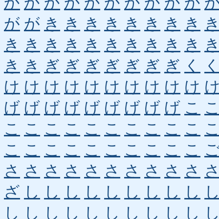
か
か
か
か
か
か
か
か
か
か
が
が
き
き
き
き
き
き
き
き
き
き
き
き
き
き
き
き
き
き
き
き
ぎ
ぎ
ぎ
ぎ
ぎ
ぎ
ぎ
く
け
け
け
け
け
け
け
け
け
け
げ
げ
げ
げ
げ
げ
げ
げ
げ
こ
こ
こ
こ
こ
こ
こ
こ
こ
こ
こ
こ
こ
こ
こ
こ
こ
こ
こ
こ
こ
さ
さ
さ
さ
さ
さ
さ
さ
さ
さ
ざ
し
し
し
し
し
し
し
し
し
し
し
し
し
し
し
し
し
し
し