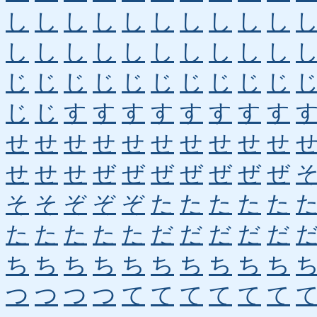
し
し
し
し
し
し
し
し
し
し
し
し
し
し
し
し
し
し
し
し
じ
じ
じ
じ
じ
じ
じ
じ
じ
じ
じ
じ
す
す
す
す
す
す
す
す
せ
せ
せ
せ
せ
せ
せ
せ
せ
せ
せ
せ
せ
ぜ
ぜ
ぜ
ぜ
ぜ
ぜ
ぜ
そ
そ
ぞ
ぞ
ぞ
た
た
た
た
た
た
た
た
た
た
だ
だ
だ
だ
だ
ち
ち
ち
ち
ち
ち
ち
ち
ち
ち
つ
つ
つ
つ
て
て
て
て
て
て