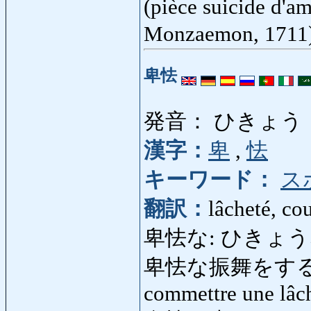
(pièce suicide d'a
Monzaemon, 1711
卑怯
発音： ひきょう
漢字：
卑
,
怯
キーワード：
ス
翻訳：
lâcheté, co
卑怯な: ひきょうな: lâ
卑怯な振舞をする
commettre une lâc