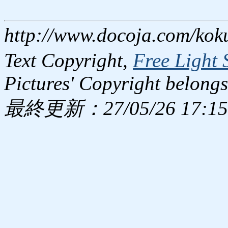
http://www.docoja.com/kok
Text Copyright,
Free Light 
Pictures' Copyright belongs
最終更新：27/05/26 17:15