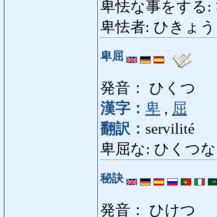
卑怯な事をする:
卑怯者: ひきょうもの: 
卑屈
発音： ひくつ
漢字：
卑
,
屈
翻訳：
servilité
卑屈な: ひくつな: ramp
秘訣
発音： ひけつ