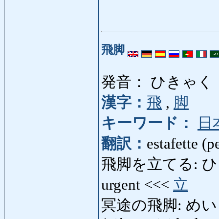
飛脚
発音： ひきゃく
漢字：
飛
,
脚
キーワード：
日
翻訳：
estafette (p
飛脚を立てる: ひきゃく
urgent <<<
立
冥途の飛脚: めいどのひき