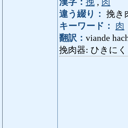
漢字：
挽
,
肉
違う綴り：
挽き
キーワード：
肉
翻訳：
viande hach
挽肉器: ひきにくき: 