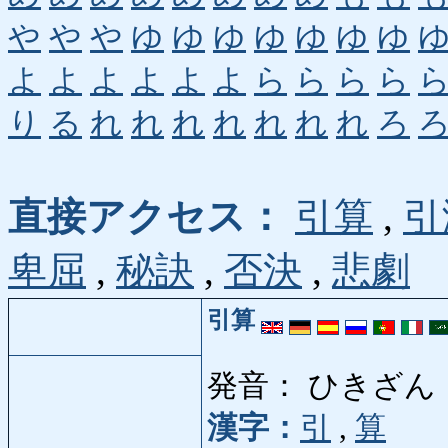
や
や
や
ゆ
ゆ
ゆ
ゆ
ゆ
ゆ
ゆ
よ
よ
よ
よ
よ
よ
ら
ら
ら
ら
り
る
れ
れ
れ
れ
れ
れ
れ
ろ
直接アクセス：
引算
,
引
卑屈
,
秘訣
,
否決
,
悲劇
引算
発音： ひきざん
漢字：
引
,
算