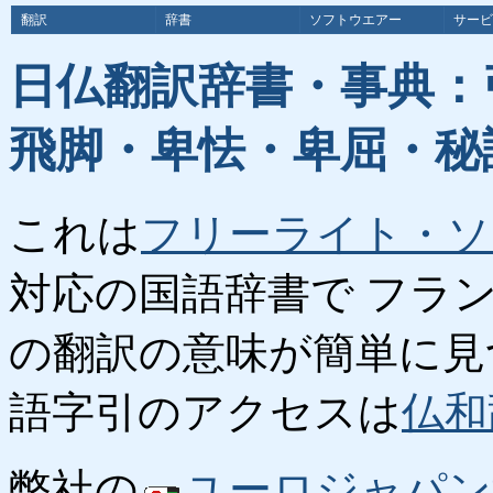
翻訳
辞書
ソフトウエアー
サービ
日仏翻訳辞書・事典：
飛脚・卑怯・卑屈・秘
これは
フリーライト・ソ
対応の国語辞書で フラ
の翻訳の意味が簡単に見
語字引のアクセスは
仏和
弊社の
ユーロジャパン