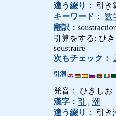
違う綴り：
引き
キーワード：
数
翻訳：
soustractio
引算をする: ひきざんをす
soustraire
次もチェック：
引潮
発音： ひきしお
漢字：
引
,
潮
違う綴り：
引き