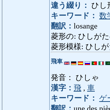
違う綴り：
ひし
キーワード：
数
翻訳：
losange
菱形の: ひしがたの: 
菱形模様: ひしがたもよ
飛車
発音： ひしゃ
漢字：
飛
,
車
キーワード：
ゲ
翻訳：
une des piè