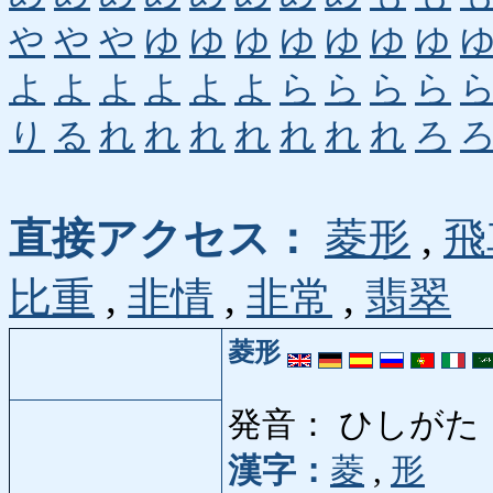
や
や
や
ゆ
ゆ
ゆ
ゆ
ゆ
ゆ
ゆ
よ
よ
よ
よ
よ
よ
ら
ら
ら
ら
り
る
れ
れ
れ
れ
れ
れ
れ
ろ
直接アクセス：
菱形
,
飛
比重
,
非情
,
非常
,
翡翠
菱形
発音： ひしがた
漢字：
菱
,
形