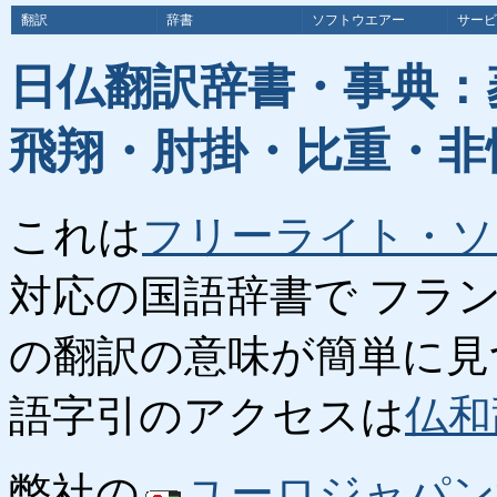
翻訳
辞書
ソフトウエアー
サービ
日仏翻訳辞書・事典：
飛翔・肘掛・比重・非
これは
フリーライト・ソ
対応の国語辞書で フラ
の翻訳の意味が簡単に見
語字引のアクセスは
仏和
弊社の
ユーロジャパン