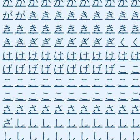
か
か
か
か
か
か
か
か
か
か
が
が
き
き
き
き
き
き
き
き
き
き
き
き
き
き
き
き
き
き
き
き
ぎ
ぎ
ぎ
ぎ
ぎ
ぎ
ぎ
く
け
け
け
け
け
け
け
け
け
け
げ
げ
げ
げ
げ
げ
げ
げ
げ
こ
こ
こ
こ
こ
こ
こ
こ
こ
こ
こ
こ
こ
こ
こ
こ
こ
こ
こ
こ
こ
さ
さ
さ
さ
さ
さ
さ
さ
さ
さ
ざ
し
し
し
し
し
し
し
し
し
し
し
し
し
し
し
し
し
し
し