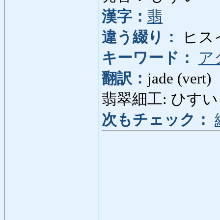
漢字：
翡
違う綴り：
ヒス
キーワード：
ア
翻訳：
jade (vert)
翡翠細工: ひすいざいく:
次もチェック：