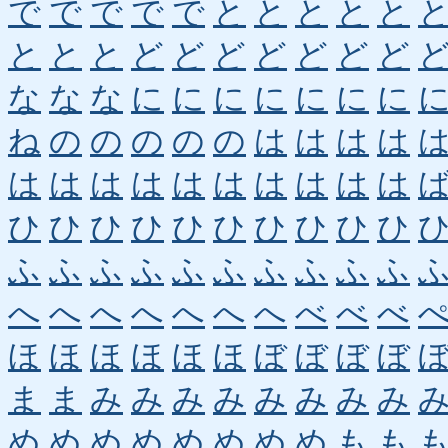
で
で
で
で
で
と
と
と
と
と
と
と
と
ど
ど
ど
ど
ど
ど
ど
な
な
な
に
に
に
に
に
に
に
ね
の
の
の
の
の
は
は
は
は
は
は
は
は
は
は
は
は
は
は
ひ
ひ
ひ
ひ
ひ
ひ
ひ
ひ
ひ
ひ
ふ
ふ
ふ
ふ
ふ
ふ
ふ
ふ
ふ
ふ
へ
へ
へ
へ
へ
へ
へ
べ
べ
べ
ほ
ほ
ほ
ほ
ほ
ほ
ぼ
ぼ
ぼ
ぼ
ま
ま
み
み
み
み
み
み
み
み
め
め
め
め
め
め
め
め
も
も