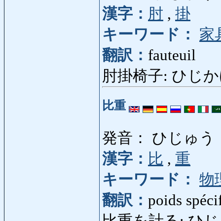
漢字：
肘
,
掛
キーワード：
家
翻訳：
fauteuil
肘掛椅子: ひじかけいす:
比重
発音： ひじゅう
漢字：
比
,
重
キーワード：
物
翻訳：
poids spéci
比重を計る: ひじゅうを