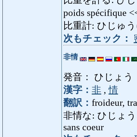
poids spécifique 
比重計: ひじゅうけい: 
次もチェック：
非情
発音： ひじょう
漢字：
非
,
情
翻訳：
froideur, t
非情な: ひじょうな: san
sans coeur