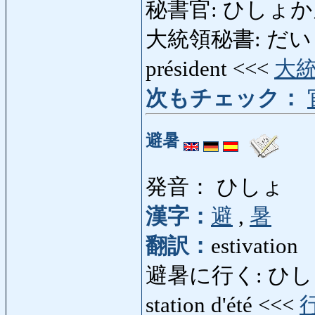
秘書官: ひしょかん: se
大統領秘書: だいとう
président <<<
大
次もチェック：
避暑
発音： ひしょ
漢字：
避
,
暑
翻訳：
estivation
避暑に行く: ひしょにいく:
station d'été <<<