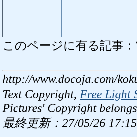
このページに有る記事：7142
http://www.docoja.com/kok
Text Copyright,
Free Light 
Pictures' Copyright belongs
最終更新：27/05/26 17:15