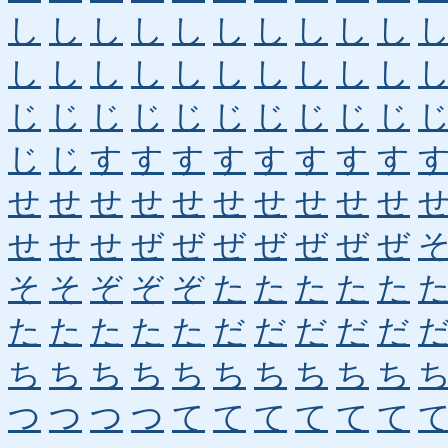
し
し
し
し
し
し
し
し
し
し
し
し
し
し
し
し
し
し
し
し
じ
じ
じ
じ
じ
じ
じ
じ
じ
じ
じ
じ
す
す
す
す
す
す
す
す
せ
せ
せ
せ
せ
せ
せ
せ
せ
せ
せ
せ
せ
ぜ
ぜ
ぜ
ぜ
ぜ
ぜ
ぜ
そ
そ
ぞ
ぞ
ぞ
た
た
た
た
た
た
た
た
た
た
だ
だ
だ
だ
だ
ち
ち
ち
ち
ち
ち
ち
ち
ち
ち
つ
つ
つ
つ
て
て
て
て
て
て