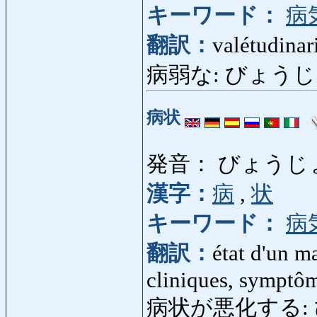
キーワード：
病
翻訳：
valétudinar
病弱な: びょうじゃくな: 
病状
発音： びょうじ
漢字：
病
,
状
キーワード：
病
翻訳：
état d'un m
cliniques, symptô
病状が悪化する: び