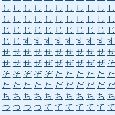
し
し
し
し
し
し
し
し
し
し
し
し
し
し
し
し
し
し
し
し
じ
じ
じ
じ
じ
じ
じ
じ
じ
じ
じ
じ
す
す
す
す
す
す
す
す
せ
せ
せ
せ
せ
せ
せ
せ
せ
せ
せ
せ
せ
ぜ
ぜ
ぜ
ぜ
ぜ
ぜ
ぜ
そ
そ
ぞ
ぞ
ぞ
た
た
た
た
た
た
た
た
た
た
だ
だ
だ
だ
だ
ち
ち
ち
ち
ち
ち
ち
ち
ち
ち
つ
つ
つ
つ
て
て
て
て
て
て