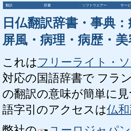
翻訳
辞書
ソフトウエアー
サービ
日仏翻訳辞書・事典：
屏風・病理・病歴・美
これは
フリーライト・ソ
対応の国語辞書で フラ
の翻訳の意味が簡単に見
語字引のアクセスは
仏和
弊社の
ユーロジャパン