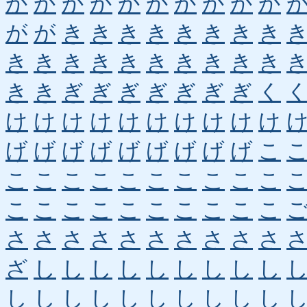
か
か
か
か
か
か
か
か
か
か
が
が
き
き
き
き
き
き
き
き
き
き
き
き
き
き
き
き
き
き
き
き
ぎ
ぎ
ぎ
ぎ
ぎ
ぎ
ぎ
く
け
け
け
け
け
け
け
け
け
け
げ
げ
げ
げ
げ
げ
げ
げ
げ
こ
こ
こ
こ
こ
こ
こ
こ
こ
こ
こ
こ
こ
こ
こ
こ
こ
こ
こ
こ
こ
さ
さ
さ
さ
さ
さ
さ
さ
さ
さ
ざ
し
し
し
し
し
し
し
し
し
し
し
し
し
し
し
し
し
し
し