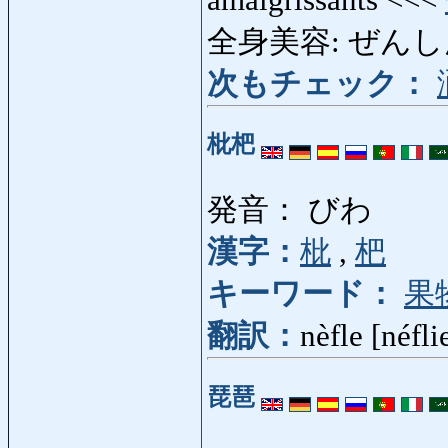
amaigrissants <<<
全身美容: ぜんしんびよ
次もチェック：
枇杷
発音： びわ
漢字：
枇
,
杷
キーワード：
果
翻訳：
nèfle [néfli
琵琶