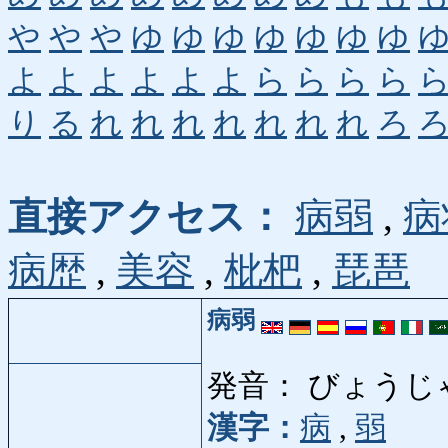
や
や
や
ゆ
ゆ
ゆ
ゆ
ゆ
ゆ
ゆ
よ
よ
よ
よ
よ
よ
ら
ら
ら
ら
り
る
れ
れ
れ
れ
れ
れ
れ
ろ
直接アクセス：
病弱
,
病
病歴
,
美容
,
枇杷
,
琵琶
病弱
発音： びょうじ
漢字：
病
,
弱