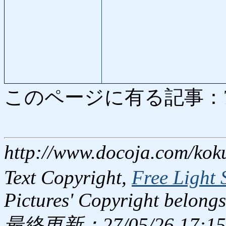
このページに有る記事：7327
http://www.docoja.com/kok
Text Copyright,
Free Light 
Pictures' Copyright belongs
最終更新：27/05/26 17:15