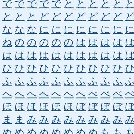
で
で
で
で
で
と
と
と
と
と
と
と
と
ど
ど
ど
ど
ど
ど
ど
な
な
な
に
に
に
に
に
に
に
ね
の
の
の
の
の
は
は
は
は
は
は
は
は
は
は
は
は
は
は
ひ
ひ
ひ
ひ
ひ
ひ
ひ
ひ
ひ
ひ
ふ
ふ
ふ
ふ
ふ
ふ
ふ
ふ
ふ
ふ
へ
へ
へ
へ
へ
へ
へ
べ
べ
べ
ほ
ほ
ほ
ほ
ほ
ほ
ぼ
ぼ
ぼ
ぼ
ま
ま
み
み
み
み
み
み
み
み
め
め
め
め
め
め
め
め
も
も