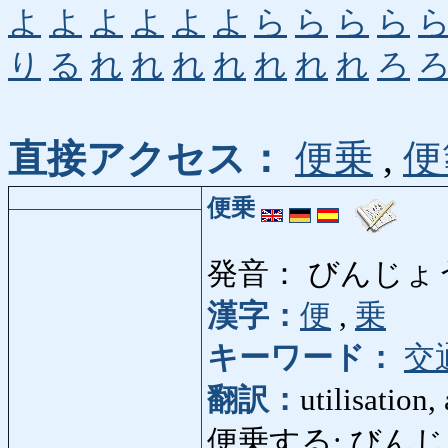
よ
よ
よ
よ
よ
よ
ら
ら
ら
ら
り
る
れ
れ
れ
れ
れ
れ
れ
ろ
直接アクセス：
便乗
,
便
便乗
発音： びんじょ
漢字：
便
,
乗
キーワード：
交
翻訳：
utilisation,
便乗する: びんじょうする