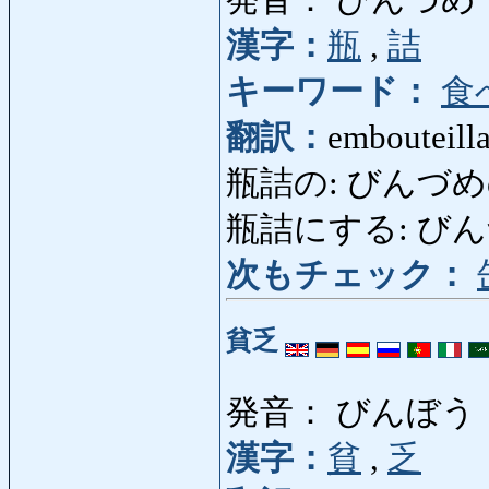
発音： びんづめ
漢字：
瓶
,
詰
キーワード：
食
翻訳：
embouteilla
瓶詰の: びんづめの: e
瓶詰にする: びんづめに
次もチェック：
貧乏
発音： びんぼう
漢字：
貧
,
乏