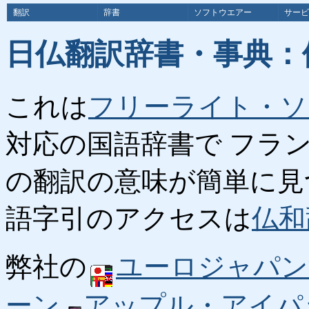
翻訳
辞書
ソフトウエアー
サービ
日仏翻訳辞書・事典：
これは
フリーライト・ソ
対応の国語辞書で フラ
の翻訳の意味が簡単に見
語字引のアクセスは
仏和
弊社の
ユーロジャパン
ーン
アップル・アイパ