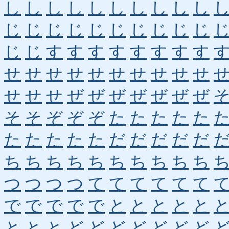
し
し
し
し
し
し
し
し
し
し
じ
じ
じ
じ
じ
じ
じ
じ
じ
じ
じ
じ
す
す
す
す
す
す
す
す
せ
せ
せ
せ
せ
せ
せ
せ
せ
せ
せ
せ
せ
ぜ
ぜ
ぜ
ぜ
ぜ
ぜ
ぜ
そ
そ
ぞ
ぞ
ぞ
た
た
た
た
た
た
た
た
た
た
だ
だ
だ
だ
だ
ち
ち
ち
ち
ち
ち
ち
ち
ち
ち
つ
つ
つ
つ
て
て
て
て
て
て
で
で
で
で
で
と
と
と
と
と
と
と
と
ど
ど
ど
ど
ど
ど
ど