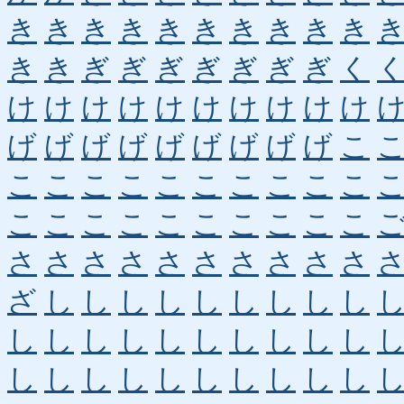
き
き
き
き
き
き
き
き
き
き
き
き
ぎ
ぎ
ぎ
ぎ
ぎ
ぎ
ぎ
く
け
け
け
け
け
け
け
け
け
け
げ
げ
げ
げ
げ
げ
げ
げ
げ
こ
こ
こ
こ
こ
こ
こ
こ
こ
こ
こ
こ
こ
こ
こ
こ
こ
こ
こ
こ
こ
さ
さ
さ
さ
さ
さ
さ
さ
さ
さ
ざ
し
し
し
し
し
し
し
し
し
し
し
し
し
し
し
し
し
し
し
し
し
し
し
し
し
し
し
し
し