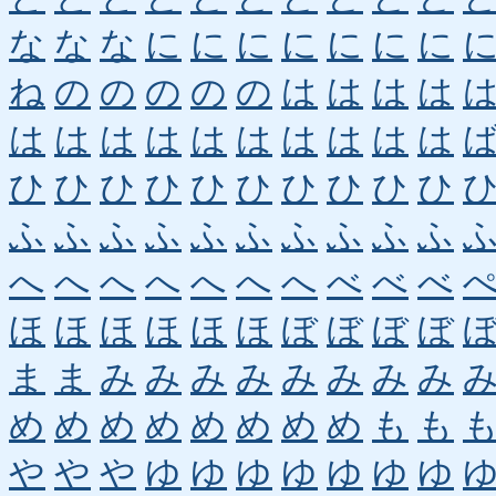
な
な
な
に
に
に
に
に
に
に
ね
の
の
の
の
の
は
は
は
は
は
は
は
は
は
は
は
は
は
は
ひ
ひ
ひ
ひ
ひ
ひ
ひ
ひ
ひ
ひ
ふ
ふ
ふ
ふ
ふ
ふ
ふ
ふ
ふ
ふ
へ
へ
へ
へ
へ
へ
へ
べ
べ
べ
ほ
ほ
ほ
ほ
ほ
ほ
ぼ
ぼ
ぼ
ぼ
ま
ま
み
み
み
み
み
み
み
み
め
め
め
め
め
め
め
め
も
も
や
や
や
ゆ
ゆ
ゆ
ゆ
ゆ
ゆ
ゆ