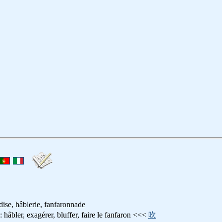
rdise, hâblerie, fanfaronnade
exagérer, bluffer, faire le fanfaron <<<
吹