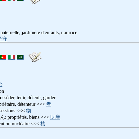
 maternelle, jardinière d'enfants, nourrice
子守
治
ion
, tenir, détenir, garder
aire, détenteur <<<
者
sions <<<
物
priétés, biens <<<
財産
on nucléaire <<<
核