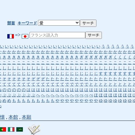
部首
キーワード
=>
い
い
い
い
い
い
い
い
い
い
い
い
い
い
い
い
い
い
い
い
い
う
う
う
う
う
う
う
か
か
か
か
か
か
か
か
か
か
か
か
か
か
か
か
か
か
か
か
か
か
か
か
か
か
か
か
き
き
き
き
き
き
き
き
き
き
き
き
き
き
き
き
き
ぎ
ぎ
ぎ
ぎ
ぎ
ぎ
ぎ
く
く
く
く
こ
こ
こ
こ
こ
こ
こ
こ
こ
こ
こ
こ
こ
こ
こ
こ
こ
こ
こ
こ
こ
こ
こ
こ
こ
こ
こ
こ
し
し
し
し
し
し
し
し
し
し
し
し
し
し
し
し
し
し
し
し
し
し
し
し
し
し
し
し
じ
じ
じ
じ
じ
じ
じ
じ
じ
じ
じ
じ
じ
じ
じ
じ
じ
じ
じ
じ
じ
す
す
す
す
す
す
す
そ
そ
そ
そ
そ
そ
そ
ぞ
ぞ
ぞ
た
た
た
た
た
た
た
た
た
た
た
た
た
た
た
た
た
た
て
て
て
て
て
て
て
て
て
て
て
て
て
て
で
で
で
で
で
と
と
と
と
と
と
と
と
と
ね
の
の
の
の
の
は
は
は
は
は
は
は
は
は
は
は
は
は
は
は
は
は
は
は
は
は
は
ぶ
ぶ
ぶ
ぶ
ぶ
ぶ
ぶ
ぶ
へ
へ
へ
へ
へ
へ
へ
へ
べ
べ
べ
ぺ
ほ
ほ
ほ
ほ
ほ
ほ
ほ
ほ
め
め
め
も
も
も
も
も
も
も
も
も
や
や
や
や
や
や
や
や
や
ゆ
ゆ
ゆ
ゆ
ゆ
ゆ
ゆ
わ
懐
,
本館
,
本願