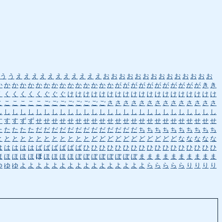
う
う
え
え
え
え
え
え
え
え
え
え
え
お
お
お
お
お
お
お
お
お
お
お
お
お
お
か
か
か
か
か
か
か
か
か
か
か
か
か
か
か
が
が
が
が
が
が
が
が
が
が
が
き
き
く
く
く
く
く
く
ぐ
ぐ
ぐ
け
け
け
け
け
け
け
け
け
け
け
け
け
け
け
け
け
け
け
こ
こ
こ
こ
こ
こ
ご
ご
ご
ご
ご
ご
ご
ご
さ
さ
さ
さ
さ
さ
さ
さ
さ
さ
さ
さ
さ
さ
し
し
し
し
し
し
し
し
し
し
し
し
し
し
し
し
し
し
し
し
し
し
し
し
し
し
し
し
す
す
す
ず
ず
せ
せ
せ
せ
せ
せ
せ
せ
せ
せ
せ
せ
せ
せ
せ
せ
せ
せ
せ
せ
せ
せ
せ
た
た
た
た
た
だ
だ
だ
だ
だ
だ
だ
だ
だ
だ
だ
だ
だ
ち
ち
ち
ち
ち
ち
ち
ち
ち
ち
と
と
と
と
と
と
と
と
と
と
と
と
ど
ど
ど
ど
ど
ど
ど
ど
ど
ど
ど
な
な
な
な
な
は
は
は
は
は
ば
ば
ば
ば
ば
ば
ひ
ひ
ひ
ひ
ひ
ひ
ひ
ひ
ひ
ひ
ひ
ひ
ひ
ひ
ひ
ひ
ひ
ほ
ほ
ほ
ほ
ほ
ほ
ほ
ほ
ほ
ほ
ぼ
ぼ
ぼ
ぼ
ぼ
ぼ
ぼ
ぼ
ま
ま
ま
ま
ま
ま
ま
ま
ま
ま
ゆ
ゆ
ゆ
よ
よ
よ
よ
よ
よ
よ
よ
よ
よ
よ
よ
よ
よ
よ
よ
ら
ら
ら
ら
ら
り
り
り
り