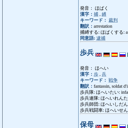
発音： ほばく
漢字：
捕
,
縛
キーワード：
裁判
翻訳：
arrestation
捕縛する: ほばくする: arrêter
同意語:
逮捕
歩兵
発音： ほへい
漢字：
歩
,
兵
キーワード：
戦争
翻訳：
fantassin, soldat d'
歩兵隊: ほへいたい: infanteri
歩兵連隊: ほへいれんたい: rég
歩兵師団: ほへいしだん: divis
歩兵戦闘車: ほへいせんとうしゃ: 
保母