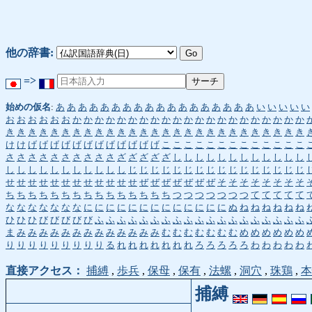
他の辞書:
=>
始めの仮名
:
あ
あ
あ
あ
あ
あ
あ
あ
あ
あ
あ
あ
あ
あ
あ
あ
あ
あ
い
い
い
い
い
お
お
お
お
お
お
か
か
か
か
か
か
か
か
か
か
か
か
か
か
か
か
か
か
か
か
か
き
き
き
き
き
き
き
き
き
き
き
き
き
き
き
き
き
き
き
き
き
き
き
き
き
き
き
け
け
げ
げ
げ
げ
げ
げ
げ
げ
げ
げ
げ
げ
こ
こ
こ
こ
こ
こ
こ
こ
こ
こ
こ
こ
こ
さ
さ
さ
さ
さ
さ
さ
さ
さ
さ
ざ
ざ
ざ
ざ
ざ
し
し
し
し
し
し
し
し
し
し
し
し
し
し
し
し
し
し
し
し
し
し
し
じ
じ
じ
じ
じ
じ
じ
じ
じ
じ
じ
じ
じ
じ
じ
じ
せ
せ
せ
せ
せ
せ
せ
せ
せ
せ
せ
せ
ぜ
ぜ
ぜ
ぜ
ぜ
ぜ
ぜ
そ
そ
そ
そ
そ
そ
そ
そ
ち
ち
ち
ち
ち
ち
ち
ち
ち
ち
ち
ち
ち
ち
ち
つ
つ
つ
つ
つ
つ
つ
て
て
て
て
て
な
な
な
な
な
な
な
に
に
に
に
に
に
に
に
に
に
に
に
に
ぬ
ね
ね
ね
ね
ね
ね
ひ
ひ
ひ
び
び
び
び
び
ふ
ふ
ふ
ふ
ふ
ふ
ふ
ふ
ふ
ふ
ふ
ふ
ふ
ふ
ふ
ふ
ふ
ふ
ふ
ま
み
み
み
み
み
み
み
み
み
み
み
み
み
む
む
む
む
む
む
む
め
め
め
め
め
め
り
り
り
り
り
り
り
り
り
る
れ
れ
れ
れ
れ
れ
れ
ろ
ろ
ろ
ろ
ろ
わ
わ
わ
わ
わ
直接アクセス：
捕縛
,
歩兵
,
保母
,
保有
,
法螺
,
洞穴
,
珠鶏
,
本
捕縛