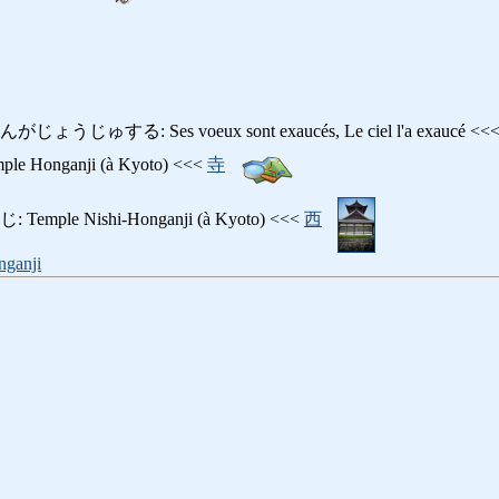
ゅする: Ses voeux sont exaucés, Le ciel l'a exaucé <<
Honganji (à Kyoto) <<<
寺
le Nishi-Honganji (à Kyoto) <<<
西
nganji