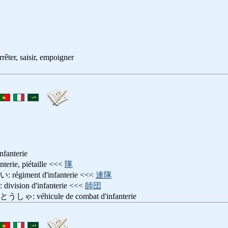
, saisir, empoigner
infanterie
e, piétaille <<<
隊
iment d'infanterie <<<
連隊
ion d'infanterie <<<
師団
véhicule de combat d'infanterie