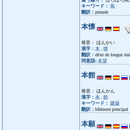
キーワード：
鳥
翻訳：
pintade
本懐
発音： ほんかい
漢字：
本
,
懐
翻訳：
désir de longue date
同意語:
本望
本館
発音： ほんかん
漢字：
本
,
館
キーワード：
建築
翻訳：
bâtiment principal
本願