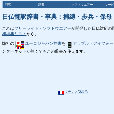
翻訳
辞書
ソフトウエアー
サービ
日仏翻訳辞書・事典：捕縛・歩兵・保母
これは
フリーライト・ソフトウエアー
が開発した日仏対応の
和辞典リスト
から。
弊社の
ユーロジャパン辞書
を
アップル・アイフォー
ンターネットが無くてもこの辞書が使えます。
フランス語表示