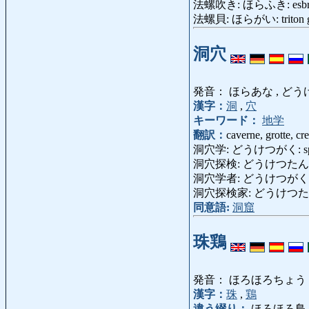
法螺吹き: ほらふき: esbroufeur
法螺貝: ほらがい: triton g
洞穴
発音： ほらあな , どう
漢字：
洞
,
穴
キーワード：
地学
翻訳：
caverne, grotte, cr
洞穴学: どうけつがく: spél
洞穴探検: どうけつたん
洞穴学者: どうけつがくしゃ: 
洞穴探検家: どうけつ
同意語:
洞窟
珠鶏
発音： ほろほろちょう
漢字：
珠
,
鶏
違う綴り：
ほろほろ鳥,