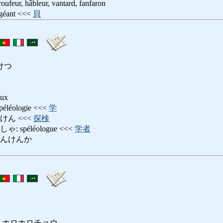
, hâbleur, vantard, fanfaron
éant <<<
貝
けつ
eux
éologie <<<
学
けん <<<
探検
spéléologue <<<
学者
たんけんか
 ホロホロチョウ