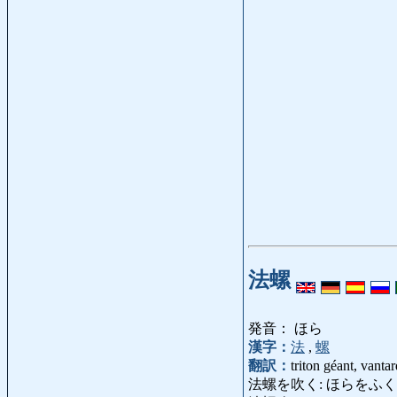
法螺
発音： ほら
漢字：
法
,
螺
翻訳：
triton géant, vanta
法螺を吹く: ほらをふく: hâbler, 