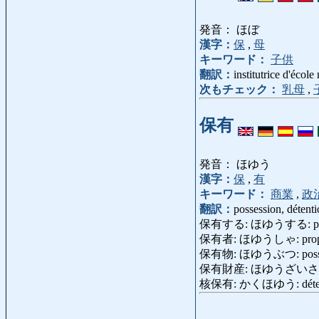
発音： ほぼ
漢字：
保
,
母
キーワード：
子供
翻訳：
institutrice d'école
次もチェック：
乳母
,
保有
発音： ほゆう
漢字：
保
,
有
キーワード：
商業
,
政
翻訳：
possession, détent
保有する: ほゆうする: posséder
保有者: ほゆうしゃ: propriét
保有物: ほゆうぶつ: posses
保有財産: ほゆうざいさん: pro
核保有: かくほゆう: détenti