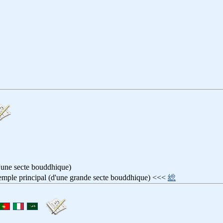
d'une secte bouddhique)
rincipal (d'une grande secte bouddhique) <<<
総