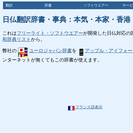
翻訳
辞書
ソフトウエアー
サービ
日仏翻訳辞書・事典：本気・本家・香港
これは
フリーライト・ソフトウエアー
が開発した日仏対応の
和辞典リスト
から。
弊社の
ユーロジャパン辞書
を
アップル・アイフォー
ンターネットが無くてもこの辞書が使えます。
フランス語表示