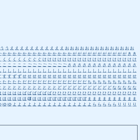
う
う
え
え
え
え
え
え
え
え
え
え
え
お
お
お
お
お
お
お
お
お
お
お
お
お
お
か
か
か
か
か
か
か
か
か
か
か
か
か
か
か
が
が
が
が
が
が
が
が
が
が
が
き
き
く
く
く
く
く
く
ぐ
ぐ
ぐ
け
け
け
け
け
け
け
け
け
け
け
け
け
け
け
け
け
け
け
こ
こ
こ
こ
こ
こ
ご
ご
ご
ご
ご
ご
ご
ご
さ
さ
さ
さ
さ
さ
さ
さ
さ
さ
さ
さ
さ
さ
し
し
し
し
し
し
し
し
し
し
し
し
し
し
し
し
し
し
し
し
し
し
し
し
し
し
し
し
す
す
す
ず
ず
せ
せ
せ
せ
せ
せ
せ
せ
せ
せ
せ
せ
せ
せ
せ
せ
せ
せ
せ
せ
せ
せ
せ
た
た
た
た
た
だ
だ
だ
だ
だ
だ
だ
だ
だ
だ
だ
だ
だ
ち
ち
ち
ち
ち
ち
ち
ち
ち
ち
と
と
と
と
と
と
と
と
と
と
と
と
ど
ど
ど
ど
ど
ど
ど
ど
ど
ど
ど
な
な
な
な
な
は
は
は
は
は
ば
ば
ば
ば
ば
ば
ひ
ひ
ひ
ひ
ひ
ひ
ひ
ひ
ひ
ひ
ひ
ひ
ひ
ひ
ひ
ひ
ひ
ほ
ほ
ほ
ほ
ほ
ほ
ほ
ほ
ほ
ほ
ぼ
ぼ
ぼ
ぼ
ぼ
ぼ
ぼ
ぼ
ま
ま
ま
ま
ま
ま
ま
ま
ま
ま
ゆ
ゆ
ゆ
よ
よ
よ
よ
よ
よ
よ
よ
よ
よ
よ
よ
よ
よ
よ
よ
ら
ら
ら
ら
ら
り
り
り
り