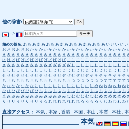
他の辞書:
=>
始めの仮名
:
あ
あ
あ
あ
あ
あ
あ
あ
あ
あ
あ
あ
あ
あ
あ
あ
あ
あ
い
い
い
い
い
お
お
お
お
お
お
か
か
か
か
か
か
か
か
か
か
か
か
か
か
か
か
か
か
か
か
か
き
き
き
き
き
き
き
き
き
き
き
き
き
き
き
き
き
き
き
き
き
き
き
き
き
き
き
け
け
げ
げ
げ
げ
げ
げ
げ
げ
げ
げ
げ
げ
こ
こ
こ
こ
こ
こ
こ
こ
こ
こ
こ
こ
こ
さ
さ
さ
さ
さ
さ
さ
さ
さ
さ
ざ
ざ
ざ
ざ
ざ
し
し
し
し
し
し
し
し
し
し
し
し
し
し
し
し
し
し
し
し
し
し
し
じ
じ
じ
じ
じ
じ
じ
じ
じ
じ
じ
じ
じ
じ
じ
じ
せ
せ
せ
せ
せ
せ
せ
せ
せ
せ
せ
せ
ぜ
ぜ
ぜ
ぜ
ぜ
ぜ
ぜ
そ
そ
そ
そ
そ
そ
そ
そ
ち
ち
ち
ち
ち
ち
ち
ち
ち
ち
ち
ち
ち
ち
ち
つ
つ
つ
つ
つ
つ
つ
て
て
て
て
て
な
な
な
な
な
な
な
に
に
に
に
に
に
に
に
に
に
に
に
に
ぬ
ね
ね
ね
ね
ね
ね
ひ
ひ
ひ
び
び
び
び
び
ふ
ふ
ふ
ふ
ふ
ふ
ふ
ふ
ふ
ふ
ふ
ふ
ふ
ふ
ふ
ふ
ふ
ふ
ふ
ま
み
み
み
み
み
み
み
み
み
み
み
み
み
む
む
む
む
む
む
む
め
め
め
め
め
め
り
り
り
り
り
り
り
り
り
る
れ
れ
れ
れ
れ
れ
れ
ろ
ろ
ろ
ろ
ろ
わ
わ
わ
わ
わ
直接アクセス：
本気
,
本家
,
香港
,
本国
,
本山
,
本質
,
本社
,
本
本気