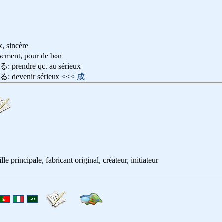
sincère
ent, pour de bon
ndre qc. au sérieux
venir sérieux <<<
成
le principale, fabricant original, créateur, initiateur