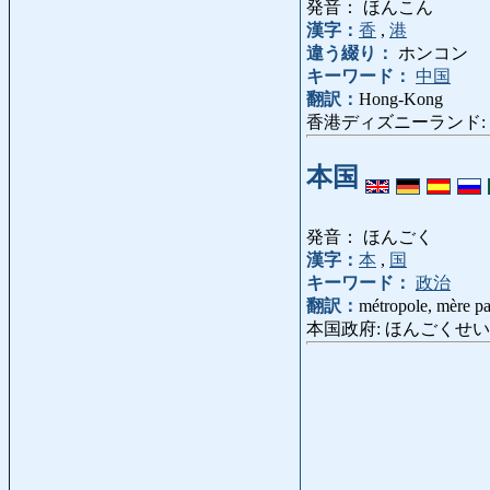
発音： ほんこん
漢字：
香
,
港
違う綴り：
ホンコン
キーワード：
中国
翻訳：
Hong-Kong
香港ディズニーランド: ほん
本国
発音： ほんごく
漢字：
本
,
国
キーワード：
政治
翻訳：
métropole, mère pat
本国政府: ほんごくせいふ: gouve