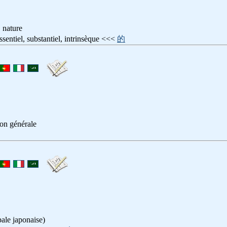
 nature
l, substantiel, intrinsèque <<<
的
ion générale
pale japonaise)