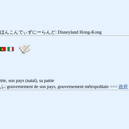
こんでぃずにーらんど: Disneyland Hong-Kong
rie, son pays (natal), sa patrie
rnement de son pays, gouvernement métropolitain <<<
政府