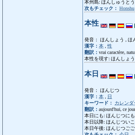
本州島: ほんしゅうとう: île
次もチェック：
Honshu
本性
発音： ほんしょう , 
漢字：
本
,
性
翻訳：
vrai caractère, natu
本性を現す: ほんしょうをあらわす: se 
本日
発音： ほんじつ
漢字：
本
,
日
キーワード：
カレンダ
翻訳：
aujourd'hui, ce jour
本日にも: ほんじつにも: auj
本日以降: ほんじついこう: à p
本日午後: ほんじつごご: cet
次もチェック：
今日