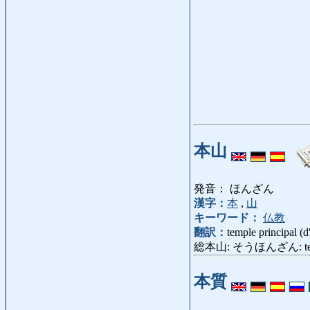
本山
発音： ほんざん
漢字：
本
,
山
キーワード：
仏教
翻訳：
temple principal (
総本山: そうほんざん: temple p
本質