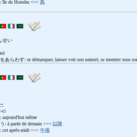
 de Honshu <<<
島
ほんせい
rel
démasquer, laisser voir son naturel, se montrer sous son vra
ー
-ci
ourd'hui même
artir de demain <<<
以降
 après-midi <<<
午後