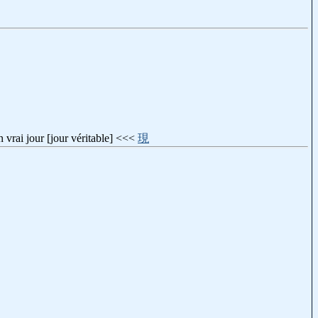
i jour [jour véritable] <<<
現