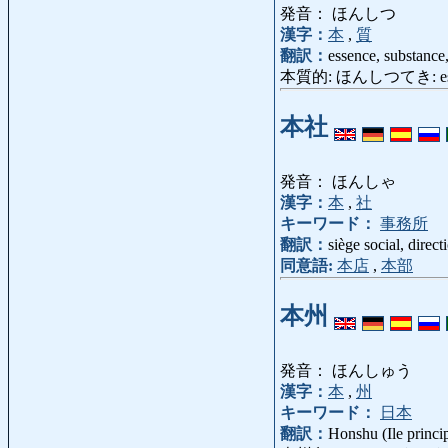
発音： ほんしつ
漢字：
本
,
質
翻訳：
essence, substance,
本質的: ほんしつてき: essentie
本社
発音： ほんしゃ
漢字：
本
,
社
キーワード：
事務所
翻訳：
siège social, direct
同意語:
本店
,
本部
本州
発音： ほんしゅう
漢字：
本
,
州
キーワード：
日本
翻訳：
Honshu (Ile princi