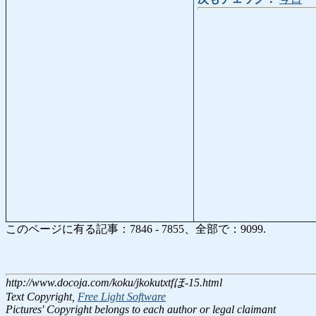
このページに有る記事：7846 - 7855、全部で：9099.
http://www.docoja.com/koku/jkokutxtfほ-15.html
Text Copyright,
Free Light Software
Pictures' Copyright belongs to each author or legal claimant