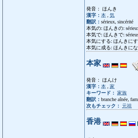
発音： ほんき
漢字：
本
,
気
翻訳：
sérieux, sincérité
本気の: ほんきの: sérieux, 
本気で: ほんきで: sérieusem
本気にする: ほんきにする: pre
本気に成る: ほんきになる: de
本家
発音： ほんけ
漢字：
本
,
家
キーワード：
家族
翻訳：
branche aînée, famil
次もチェック：
元祖
香港