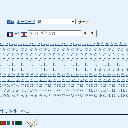
部首
キーワード
=>
い
い
い
い
い
い
い
い
い
い
い
い
い
い
い
い
い
い
い
い
い
う
う
う
う
う
う
う
か
か
か
か
か
か
か
か
か
か
か
か
か
か
か
か
か
か
か
か
か
か
か
か
か
か
か
か
き
き
き
き
き
き
き
き
き
き
き
き
き
き
き
き
き
ぎ
ぎ
ぎ
ぎ
ぎ
ぎ
ぎ
く
く
く
く
こ
こ
こ
こ
こ
こ
こ
こ
こ
こ
こ
こ
こ
こ
こ
こ
こ
こ
こ
こ
こ
こ
こ
こ
こ
こ
こ
こ
し
し
し
し
し
し
し
し
し
し
し
し
し
し
し
し
し
し
し
し
し
し
し
し
し
し
し
し
じ
じ
じ
じ
じ
じ
じ
じ
じ
じ
じ
じ
じ
じ
じ
じ
じ
じ
じ
じ
じ
す
す
す
す
す
す
す
そ
そ
そ
そ
そ
そ
そ
ぞ
ぞ
ぞ
た
た
た
た
た
た
た
た
た
た
た
た
た
た
た
た
た
た
て
て
て
て
て
て
て
て
て
て
て
て
て
て
で
で
で
で
で
と
と
と
と
と
と
と
と
と
ね
の
の
の
の
の
は
は
は
は
は
は
は
は
は
は
は
は
は
は
は
は
は
は
は
は
は
は
ぶ
ぶ
ぶ
ぶ
ぶ
ぶ
ぶ
ぶ
へ
へ
へ
へ
へ
へ
へ
へ
べ
べ
べ
ぺ
ほ
ほ
ほ
ほ
ほ
ほ
ほ
ほ
め
め
め
も
も
も
も
も
も
も
も
も
や
や
や
や
や
や
や
や
や
ゆ
ゆ
ゆ
ゆ
ゆ
ゆ
ゆ
わ
州
,
本性
,
本日