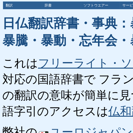
翻訳
辞書
ソフトウエアー
サービ
日仏翻訳辞書・事典：
暴騰・暴動・忘年会・
これは
フリーライト・ソ
対応の国語辞書で フラ
の翻訳の意味が簡単に見
語字引のアクセスは
仏和
弊社の
ユーロジャパン