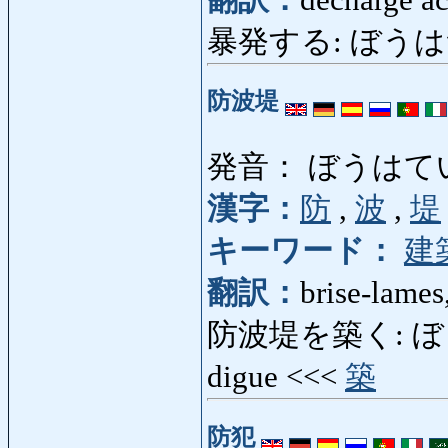
暴発する: ぼうはつする: 
防波堤
発音： ぼうはて
漢字：
防
,
波
,
堤
キーワード：
建
翻訳：
brise-lames
防波堤を築く: ぼうは
digue <<<
築
防犯