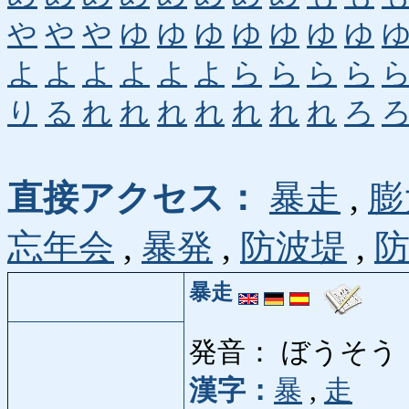
や
や
や
ゆ
ゆ
ゆ
ゆ
ゆ
ゆ
ゆ
よ
よ
よ
よ
よ
よ
ら
ら
ら
ら
り
る
れ
れ
れ
れ
れ
れ
れ
ろ
直接アクセス：
暴走
,
膨
忘年会
,
暴発
,
防波堤
,
暴走
発音： ぼうそう
漢字：
暴
,
走