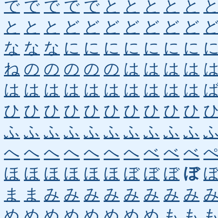
で
で
で
で
で
と
と
と
と
と
と
と
と
ど
ど
ど
ど
ど
ど
ど
な
な
な
に
に
に
に
に
に
に
ね
の
の
の
の
の
は
は
は
は
は
は
は
は
は
は
は
は
は
は
ひ
ひ
ひ
ひ
ひ
ひ
ひ
ひ
ひ
ひ
ふ
ふ
ふ
ふ
ふ
ふ
ふ
ふ
ふ
ふ
へ
へ
へ
へ
へ
へ
へ
べ
べ
べ
ほ
ほ
ほ
ほ
ほ
ほ
ぼ
ぼ
ぼ
ぼ
ま
ま
み
み
み
み
み
み
み
み
め
め
め
め
め
め
め
め
も
も