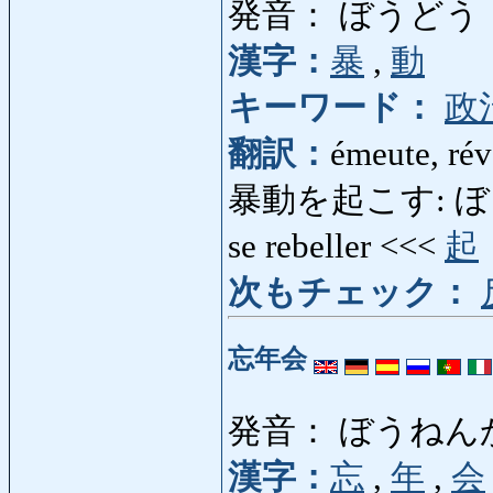
発音： ぼうどう
漢字：
暴
,
動
キーワード：
政
翻訳：
émeute, révo
暴動を起こす: ぼうどうを
se rebeller <<<
起
次もチェック：
忘年会
発音： ぼうねん
漢字：
忘
,
年
,
会