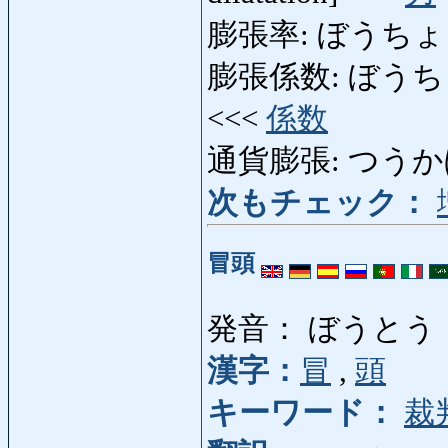
膨張率: ぼうちょうりつ:
膨張係数: ぼうちょうけい
<<<
係数
通貨膨張: つうかぼう
次もチェック：
冒頭
発音： ぼうとう
漢字：
冒
,
頭
キーワード：
裁