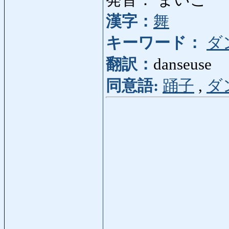
発音： まいこ
漢字：
舞
キーワード：
ダ
翻訳：
danseuse
同意語:
踊子
,
ダ