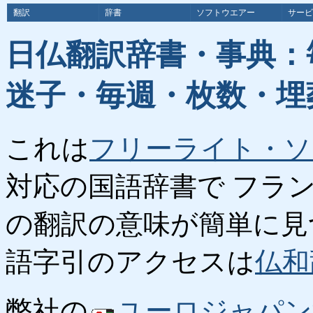
翻訳
辞書
ソフトウエアー
サービ
日仏翻訳辞書・事典：
迷子・毎週・枚数・埋
これは
フリーライト・ソ
対応の国語辞書で フラ
の翻訳の意味が簡単に見
語字引のアクセスは
仏和
弊社の
ユーロジャパン