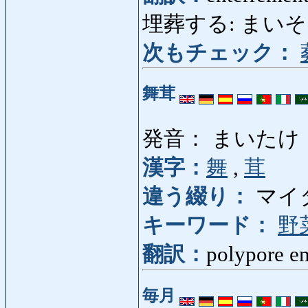
埋葬する: まいそうする: 
次もチェック：
舞茸
発音： まいたけ
漢字：
舞
,
茸
違う綴り：
マイ
キーワード：
野
翻訳：
polypore en
毎月