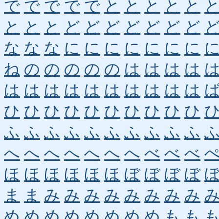
で
で
で
で
で
と
と
と
と
と
と
と
と
ど
ど
ど
ど
ど
ど
ど
な
な
な
に
に
に
に
に
に
に
ね
の
の
の
の
の
は
は
は
は
は
は
は
は
は
は
は
は
は
は
ひ
ひ
ひ
ひ
ひ
ひ
ひ
ひ
ひ
ひ
ふ
ふ
ふ
ふ
ふ
ふ
ふ
ふ
ふ
ふ
へ
へ
へ
へ
へ
へ
へ
べ
べ
べ
ほ
ほ
ほ
ほ
ほ
ほ
ぼ
ぼ
ぼ
ぼ
ま
ま
み
み
み
み
み
み
み
み
め
め
め
め
め
め
め
め
も
も