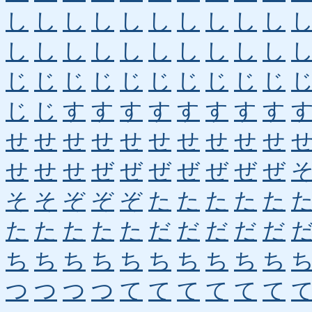
し
し
し
し
し
し
し
し
し
し
し
し
し
し
し
し
し
し
し
し
じ
じ
じ
じ
じ
じ
じ
じ
じ
じ
じ
じ
す
す
す
す
す
す
す
す
せ
せ
せ
せ
せ
せ
せ
せ
せ
せ
せ
せ
せ
ぜ
ぜ
ぜ
ぜ
ぜ
ぜ
ぜ
そ
そ
ぞ
ぞ
ぞ
た
た
た
た
た
た
た
た
た
た
だ
だ
だ
だ
だ
ち
ち
ち
ち
ち
ち
ち
ち
ち
ち
つ
つ
つ
つ
て
て
て
て
て
て