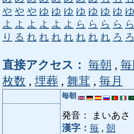
や
や
や
ゆ
ゆ
ゆ
ゆ
ゆ
ゆ
ゆ
よ
よ
よ
よ
よ
よ
ら
ら
ら
ら
り
る
れ
れ
れ
れ
れ
れ
れ
ろ
直接アクセス：
毎朝
,
毎
枚数
,
埋葬
,
舞茸
,
毎月
毎朝
発音： まいあさ
漢字：
毎
,
朝