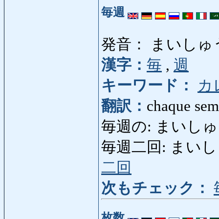
毎週
発音： まいしゅ
漢字：
毎
,
週
キーワード：
カ
翻訳：
chaque sema
毎週の: まいしゅうの: 
毎週二回: まいしゅうにか
二回
次もチェック：
枚数