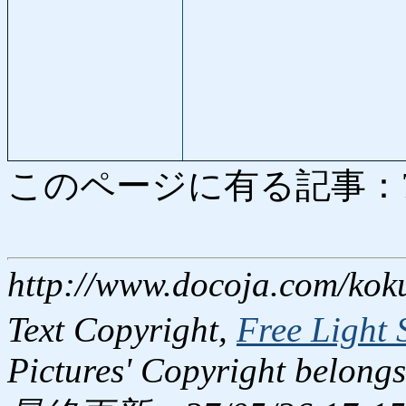
このページに有る記事：7955
http://www.docoja.com/kok
Text Copyright,
Free Light 
Pictures' Copyright belongs