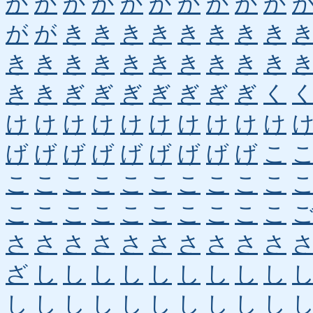
か
か
か
か
か
か
か
か
か
か
が
が
き
き
き
き
き
き
き
き
き
き
き
き
き
き
き
き
き
き
き
き
ぎ
ぎ
ぎ
ぎ
ぎ
ぎ
ぎ
く
け
け
け
け
け
け
け
け
け
け
げ
げ
げ
げ
げ
げ
げ
げ
げ
こ
こ
こ
こ
こ
こ
こ
こ
こ
こ
こ
こ
こ
こ
こ
こ
こ
こ
こ
こ
こ
さ
さ
さ
さ
さ
さ
さ
さ
さ
さ
ざ
し
し
し
し
し
し
し
し
し
し
し
し
し
し
し
し
し
し
し