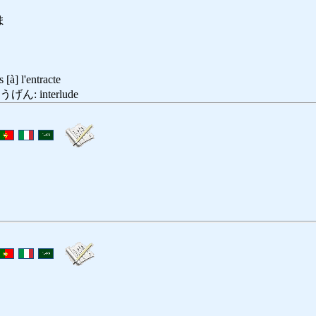
ま
 l'entracte
: interlude