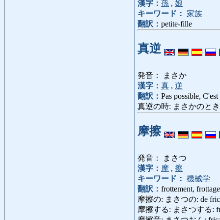
漢字：
孫
,
娘
キーワード：
家族
翻訳：
petite-fille
真逆
発音： まさか
漢字：
真
,
逆
翻訳：
Pas possible, C'es
真逆の時: まさかのとき: en ca
摩擦
発音： まさつ
漢字：
摩
,
擦
キーワード：
機械学
翻訳：
frottement, frottage
摩擦の: まさつの: de frict
摩擦する: まさつする: frotter, 
摩擦音: まさつおん: fricativ