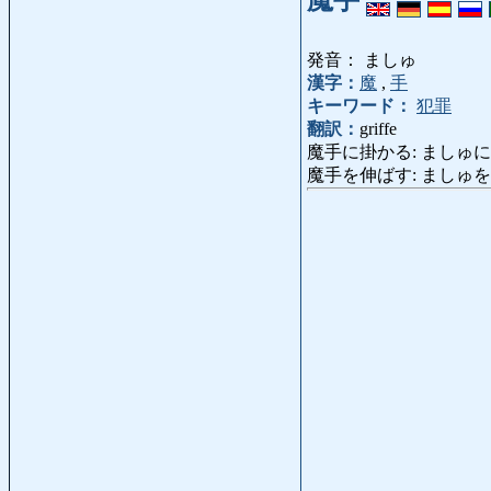
魔手
発音： ましゅ
漢字：
魔
,
手
キーワード：
犯罪
翻訳：
griffe
魔手に掛かる: ましゅにかかる: deve
魔手を伸ばす: ましゅをのばす: