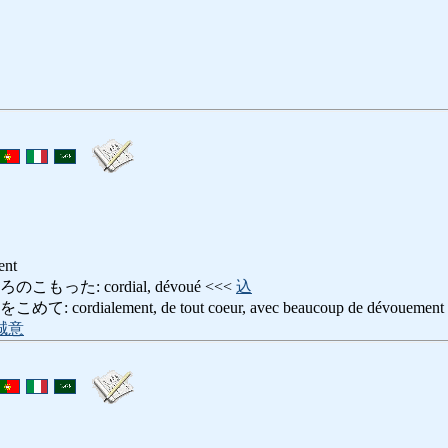
ent
った: cordial, dévoué <<<
込
rdialement, de tout coeur, avec beaucoup de dévouement
誠意