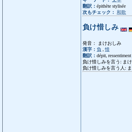
翻訳：
épithète stylisée
次もチェック：
和歌
負け惜しみ
発音： まけおしみ
漢字：
負
,
惜
翻訳：
dépit, ressentiment
負け惜しみを言う: まけおしみをい
負け惜しみを言う人: まけおし