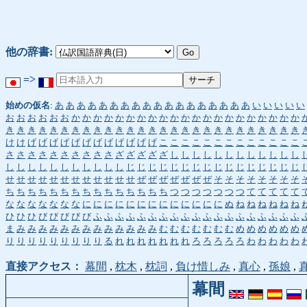
他の辞書:
=>
始めの仮名
:
あ
あ
あ
あ
あ
あ
あ
あ
あ
あ
あ
あ
あ
あ
あ
あ
あ
あ
い
い
い
い
い
お
お
お
お
お
お
か
か
か
か
か
か
か
か
か
か
か
か
か
か
か
か
か
か
か
か
か
き
き
き
き
き
き
き
き
き
き
き
き
き
き
き
き
き
き
き
き
き
き
き
き
き
き
き
け
け
げ
げ
げ
げ
げ
げ
げ
げ
げ
げ
げ
げ
こ
こ
こ
こ
こ
こ
こ
こ
こ
こ
こ
こ
こ
さ
さ
さ
さ
さ
さ
さ
さ
さ
さ
ざ
ざ
ざ
ざ
ざ
し
し
し
し
し
し
し
し
し
し
し
し
し
し
し
し
し
し
し
し
し
し
し
じ
じ
じ
じ
じ
じ
じ
じ
じ
じ
じ
じ
じ
じ
じ
じ
せ
せ
せ
せ
せ
せ
せ
せ
せ
せ
せ
せ
ぜ
ぜ
ぜ
ぜ
ぜ
ぜ
ぜ
そ
そ
そ
そ
そ
そ
そ
そ
ち
ち
ち
ち
ち
ち
ち
ち
ち
ち
ち
ち
ち
ち
ち
つ
つ
つ
つ
つ
つ
つ
て
て
て
て
て
な
な
な
な
な
な
な
に
に
に
に
に
に
に
に
に
に
に
に
に
ぬ
ね
ね
ね
ね
ね
ね
ひ
ひ
ひ
び
び
び
び
び
ふ
ふ
ふ
ふ
ふ
ふ
ふ
ふ
ふ
ふ
ふ
ふ
ふ
ふ
ふ
ふ
ふ
ふ
ふ
ま
み
み
み
み
み
み
み
み
み
み
み
み
み
む
む
む
む
む
む
む
め
め
め
め
め
め
り
り
り
り
り
り
り
り
り
る
れ
れ
れ
れ
れ
れ
れ
ろ
ろ
ろ
ろ
ろ
わ
わ
わ
わ
わ
直接アクセス：
幕間
,
枕木
,
枕詞
,
負け惜しみ
,
真心
,
孫娘
,
幕間