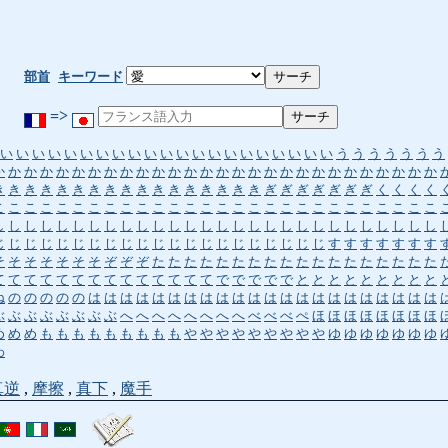
部首
キーワード
=>
い
い
い
い
い
い
い
い
い
い
い
い
い
い
い
い
い
い
い
い
い
う
う
う
う
う
う
う
か
か
か
か
か
か
か
か
か
か
か
か
か
か
か
か
か
か
か
か
か
か
か
か
か
か
か
か
き
き
き
き
き
き
き
き
き
き
き
き
き
き
き
き
き
ぎ
ぎ
ぎ
ぎ
ぎ
ぎ
ぎ
く
く
く
く
こ
こ
こ
こ
こ
こ
こ
こ
こ
こ
こ
こ
こ
こ
こ
こ
こ
こ
こ
こ
こ
こ
こ
こ
こ
こ
こ
こ
し
し
し
し
し
し
し
し
し
し
し
し
し
し
し
し
し
し
し
し
し
し
し
し
し
し
し
し
じ
じ
じ
じ
じ
じ
じ
じ
じ
じ
じ
じ
じ
じ
じ
じ
じ
じ
じ
じ
じ
す
す
す
す
す
す
す
そ
そ
そ
そ
そ
そ
そ
ぞ
ぞ
ぞ
た
た
た
た
た
た
た
た
た
た
た
た
た
た
た
た
た
た
て
て
て
て
て
て
て
て
て
て
て
て
て
て
で
で
で
で
で
と
と
と
と
と
と
と
と
と
ね
の
の
の
の
の
は
は
は
は
は
は
は
は
は
は
は
は
は
は
は
は
は
は
は
は
は
は
ぶ
ぶ
ぶ
ぶ
ぶ
ぶ
ぶ
ぶ
へ
へ
へ
へ
へ
へ
へ
へ
べ
べ
べ
ぺ
ほ
ほ
ほ
ほ
ほ
ほ
ほ
ほ
め
め
め
も
も
も
も
も
も
も
も
も
や
や
や
や
や
や
や
や
や
ゆ
ゆ
ゆ
ゆ
ゆ
ゆ
ゆ
わ
真逆
,
摩擦
,
真下
,
魔手