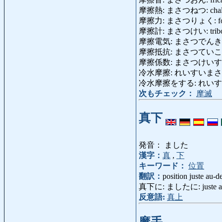
摩擦熱: まさつねつ: chaleur de
摩擦力: まさつりょく: forces d
摩擦計: まさつけい: tribo
摩擦電気: まさつでんき: électr
摩擦抵抗: まさつていこう: rési
摩擦係数: まさつけいすう: coef
冷水摩擦: れいすいまさつ: fro
冷水摩擦をする: れいすいまさつをする
次もチェック：
摩滅
真下
発音： ました
漢字：
真
,
下
キーワード：
位置
翻訳：
position juste au-d
真下に: ましたに: juste au
反意語:
真上