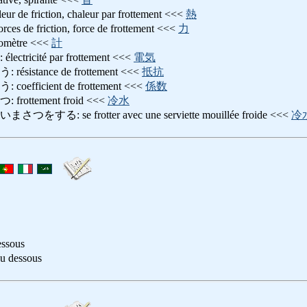
 friction, chaleur par frottement <<<
熱
e friction, force de frottement <<<
力
mètre <<<
計
icité par frottement <<<
電気
stance de frottement <<<
抵抗
ficient de frottement <<<
係数
ttement froid <<<
冷水
: se frotter avec une serviette mouillée froide <<<
冷
essous
 dessous