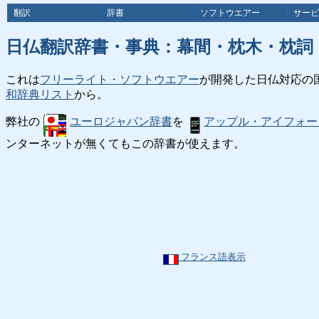
翻訳
辞書
ソフトウエアー
サービ
日仏翻訳辞書・事典：幕間・枕木・枕詞
これは
フリーライト・ソフトウエアー
が開発した日仏対応の
和辞典リスト
から。
弊社の
ユーロジャパン辞書
を
アップル・アイフォー
ンターネットが無くてもこの辞書が使えます。
フランス語表示