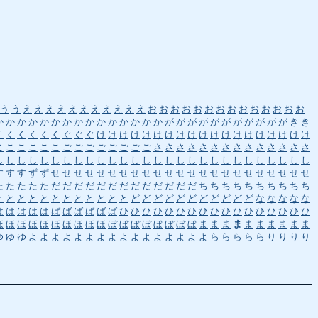
う
う
え
え
え
え
え
え
え
え
え
え
え
お
お
お
お
お
お
お
お
お
お
お
お
お
お
か
か
か
か
か
か
か
か
か
か
か
か
か
か
か
が
が
が
が
が
が
が
が
が
が
が
き
き
く
く
く
く
く
く
ぐ
ぐ
ぐ
け
け
け
け
け
け
け
け
け
け
け
け
け
け
け
け
け
け
け
こ
こ
こ
こ
こ
こ
ご
ご
ご
ご
ご
ご
ご
ご
さ
さ
さ
さ
さ
さ
さ
さ
さ
さ
さ
さ
さ
さ
し
し
し
し
し
し
し
し
し
し
し
し
し
し
し
し
し
し
し
し
し
し
し
し
し
し
し
し
す
す
す
ず
ず
せ
せ
せ
せ
せ
せ
せ
せ
せ
せ
せ
せ
せ
せ
せ
せ
せ
せ
せ
せ
せ
せ
せ
た
た
た
た
た
だ
だ
だ
だ
だ
だ
だ
だ
だ
だ
だ
だ
だ
ち
ち
ち
ち
ち
ち
ち
ち
ち
ち
と
と
と
と
と
と
と
と
と
と
と
と
ど
ど
ど
ど
ど
ど
ど
ど
ど
ど
ど
な
な
な
な
な
は
は
は
は
は
ば
ば
ば
ば
ば
ば
ひ
ひ
ひ
ひ
ひ
ひ
ひ
ひ
ひ
ひ
ひ
ひ
ひ
ひ
ひ
ひ
ひ
ほ
ほ
ほ
ほ
ほ
ほ
ほ
ほ
ほ
ほ
ぼ
ぼ
ぼ
ぼ
ぼ
ぼ
ぼ
ぼ
ま
ま
ま
ま
ま
ま
ま
ま
ま
ま
ゆ
ゆ
ゆ
よ
よ
よ
よ
よ
よ
よ
よ
よ
よ
よ
よ
よ
よ
よ
よ
ら
ら
ら
ら
ら
り
り
り
り