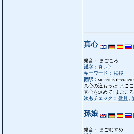
真心
発音： まごころ
漢字：
真
,
心
キーワード：
挨拶
翻訳：
sincérité, dévouem
真心の込もった: まごころのこも
真心を込めて: まごころをこめて: co
次もチェック：
敬具
,
孫娘
発音： まごむすめ