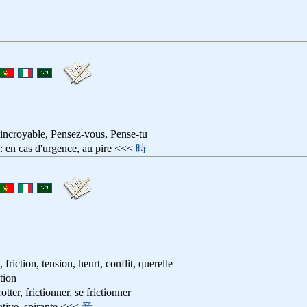
t incroyable, Pensez-vous, Pense-tu
s d'urgence, au pire <<<
時
, friction, tension, heurt, conflit, querelle
ion
frictionner, se frictionner
e, spirante <<<
音