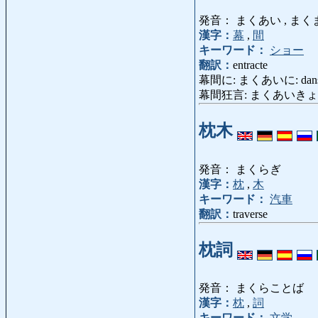
発音： まくあい , まく
漢字：
幕
,
間
キーワード：
ショー
翻訳：
entracte
幕間に: まくあいに: dans [à]
幕間狂言: まくあいきょうげん
枕木
発音： まくらぎ
漢字：
枕
,
木
キーワード：
汽車
翻訳：
traverse
枕詞
発音： まくらことば
漢字：
枕
,
詞
キーワード：
文学