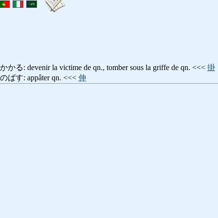
nir la victime de qn., tomber sous la griffe de qn. <<<
掛
 appâter qn. <<<
伸