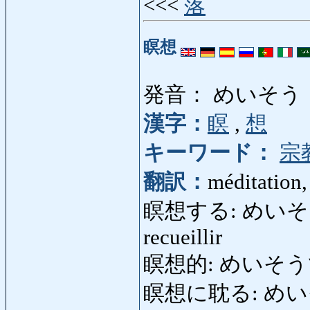
<<<
落
瞑想
発音： めいそう
漢字：
瞑
,
想
キーワード：
宗
翻訳：
méditation,
瞑想する: めいそうする:
recueillir
瞑想的: めいそうてき: m
瞑想に耽る: めいそうにふ