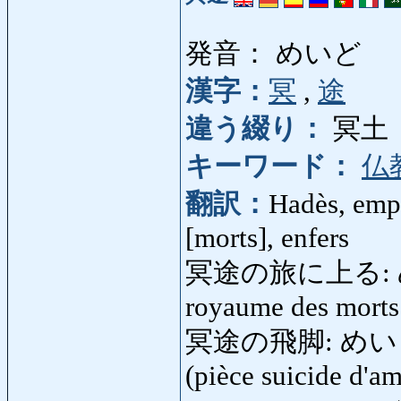
発音： めいど
漢字：
冥
,
途
違う綴り：
冥土
キーワード：
仏
翻訳：
Hadès, emp
[morts], enfers
冥途の旅に上る: め
royaume des morts
冥途の飛脚: めいどのひき
(pièce suicide d'a