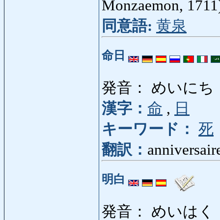
Monzaemon, 1711
同意語:
黄泉
命日
発音： めいにち
漢字：
命
,
日
キーワード：
死
翻訳：
anniversair
明白
発音： めいはく