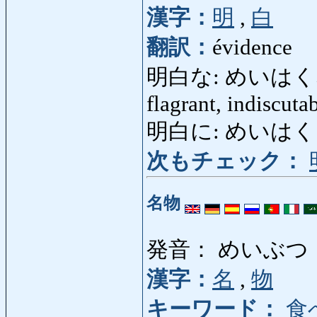
漢字：
明
,
白
翻訳：
évidence
明白な: めいはくな: évi
flagrant, indiscutab
明白に: めいはくに: ma
次もチェック：
名物
発音： めいぶつ
漢字：
名
,
物
キーワード：
食