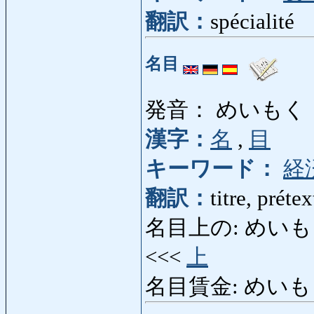
翻訳：
spécialité
名目
発音： めいもく
漢字：
名
,
目
キーワード：
経
翻訳：
titre, préte
名目上の: めいもくじょう
<<<
上
名目賃金: めいもくちん