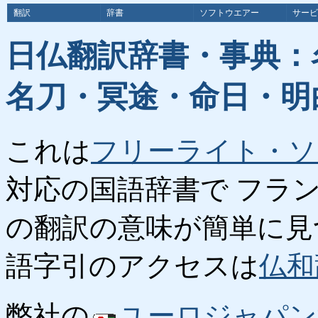
翻訳
辞書
ソフトウエアー
サービ
日仏翻訳辞書・事典：
名刀・冥途・命日・明
これは
フリーライト・ソ
対応の国語辞書で フラ
の翻訳の意味が簡単に見
語字引のアクセスは
仏和
弊社の
ユーロジャパン