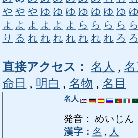
や
や
や
ゆ
ゆ
ゆ
ゆ
ゆ
ゆ
ゆ
よ
よ
よ
よ
よ
よ
ら
ら
ら
ら
り
る
れ
れ
れ
れ
れ
れ
れ
ろ
直接アクセス：
名人
,
名
命日
,
明白
,
名物
,
名目
名人
発音： めいじん
漢字：
名
,
人