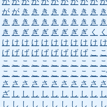
か
か
か
か
か
か
か
か
か
か
が
が
き
き
き
き
き
き
き
き
き
き
き
き
き
き
き
き
き
き
き
き
ぎ
ぎ
ぎ
ぎ
ぎ
ぎ
ぎ
く
け
け
け
け
け
け
け
け
け
け
げ
げ
げ
げ
げ
げ
げ
げ
げ
こ
こ
こ
こ
こ
こ
こ
こ
こ
こ
こ
こ
こ
こ
こ
こ
こ
こ
こ
こ
こ
さ
さ
さ
さ
さ
さ
さ
さ
さ
さ
ざ
し
し
し
し
し
し
し
し
し
し
し
し
し
し
し
し
し
し
し