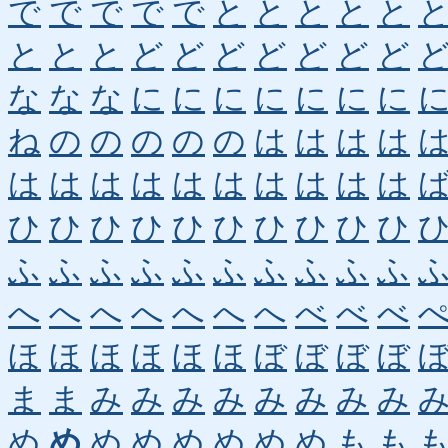
で
で
で
で
で
と
と
と
と
と
と
と
と
ど
ど
ど
ど
ど
ど
ど
な
な
な
に
に
に
に
に
に
に
ね
の
の
の
の
の
は
は
は
は
は
は
は
は
は
は
は
は
は
は
ひ
ひ
ひ
ひ
ひ
ひ
ひ
ひ
ひ
ひ
ふ
ふ
ふ
ふ
ふ
ふ
ふ
ふ
ふ
ふ
へ
へ
へ
へ
へ
へ
へ
べ
べ
べ
ほ
ほ
ほ
ほ
ほ
ほ
ぼ
ぼ
ぼ
ぼ
ま
ま
み
み
み
み
み
み
み
み
め
め
め
め
め
め
め
め
も
も