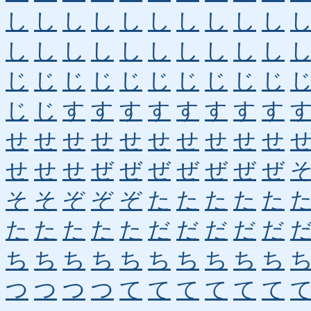
し
し
し
し
し
し
し
し
し
し
し
し
し
し
し
し
し
し
し
し
じ
じ
じ
じ
じ
じ
じ
じ
じ
じ
じ
じ
す
す
す
す
す
す
す
す
せ
せ
せ
せ
せ
せ
せ
せ
せ
せ
せ
せ
せ
ぜ
ぜ
ぜ
ぜ
ぜ
ぜ
ぜ
そ
そ
ぞ
ぞ
ぞ
た
た
た
た
た
た
た
た
た
た
だ
だ
だ
だ
だ
ち
ち
ち
ち
ち
ち
ち
ち
ち
ち
つ
つ
つ
つ
て
て
て
て
て
て