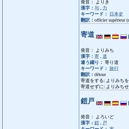
発音： よりき
漢字：
与
,
力
キーワード：
日本史
翻訳：
officier supérieur 
寄道
発音： よりみち
漢字：
寄
,
道
違う綴り：
寄り道
キーワード：
旅行
翻訳：
détour
寄道をする: よりみちをする: f
寄道せずに: よりみちせずに: sans
鎧戸
発音： よろいど
漢字：
鎧
,
戸
キーワード：
家