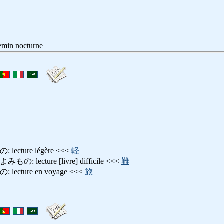
emin nocturne
cture légère <<<
軽
ecture [livre] difficile <<<
難
cture en voyage <<<
旅