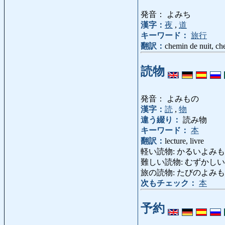
発音： よみち
漢字：
夜
,
道
キーワード：
旅行
翻訳：
chemin de nuit, ch
読物
発音： よみもの
漢字：
読
,
物
違う綴り：
読み物
キーワード：
本
翻訳：
lecture, livre
軽い読物: かるいよみもの: le
難しい読物: むずかしいよみもの: l
旅の読物: たびのよみもの: le
次もチェック：
本
予約