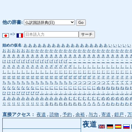
他の辞書:
=>
始めの仮名
:
あ
あ
あ
あ
あ
あ
あ
あ
あ
あ
あ
あ
あ
あ
あ
あ
あ
あ
い
い
い
い
い
お
お
お
お
お
お
か
か
か
か
か
か
か
か
か
か
か
か
か
か
か
か
か
か
か
か
か
き
き
き
き
き
き
き
き
き
き
き
き
き
き
き
き
き
き
き
き
き
き
き
き
き
き
き
け
け
げ
げ
げ
げ
げ
げ
げ
げ
げ
げ
げ
げ
こ
こ
こ
こ
こ
こ
こ
こ
こ
こ
こ
こ
こ
さ
さ
さ
さ
さ
さ
さ
さ
さ
さ
ざ
ざ
ざ
ざ
ざ
し
し
し
し
し
し
し
し
し
し
し
し
し
し
し
し
し
し
し
し
し
し
し
じ
じ
じ
じ
じ
じ
じ
じ
じ
じ
じ
じ
じ
じ
じ
じ
せ
せ
せ
せ
せ
せ
せ
せ
せ
せ
せ
せ
ぜ
ぜ
ぜ
ぜ
ぜ
ぜ
ぜ
そ
そ
そ
そ
そ
そ
そ
そ
ち
ち
ち
ち
ち
ち
ち
ち
ち
ち
ち
ち
ち
ち
ち
つ
つ
つ
つ
つ
つ
つ
て
て
て
て
て
な
な
な
な
な
な
な
に
に
に
に
に
に
に
に
に
に
に
に
に
ぬ
ね
ね
ね
ね
ね
ね
ひ
ひ
ひ
び
び
び
び
び
ふ
ふ
ふ
ふ
ふ
ふ
ふ
ふ
ふ
ふ
ふ
ふ
ふ
ふ
ふ
ふ
ふ
ふ
ふ
ま
み
み
み
み
み
み
み
み
み
み
み
み
み
む
む
む
む
む
む
む
め
め
め
め
め
め
り
り
り
り
り
り
り
り
り
る
れ
れ
れ
れ
れ
れ
れ
ろ
ろ
ろ
ろ
ろ
わ
わ
わ
わ
わ
直接アクセス：
夜道
,
読物
,
予約
,
余裕
,
与力
,
寄道
,
鎧戸
,
万
夜道