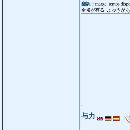
翻訳：
marge, temps dispo
余裕が有る: よゆうがある: avo
与力