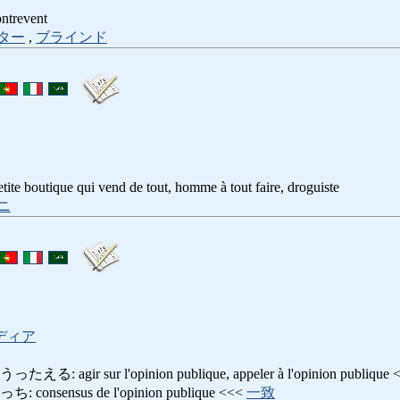
ontrevent
ター
,
ブラインド
etite boutique qui vend de tout, homme à tout faire, droguiste
ニ
ディア
ir sur l'opinion publique, appeler à l'opinion publique 
sensus de l'opinion publique <<<
一致