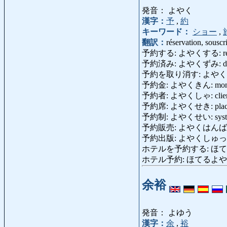
発音： よやく
漢字：
予
,
約
キーワード：
ショー
,
翻訳：
réservation, sousc
予約する: よやくする: réserver,
予約済み: よやくずみ: déjà 
予約を取り消す: よやくをとりけす: 
予約金: よやくきん: montant d
予約者: よやくしゃ: client r
予約席: よやくせき: place rés
予約制: よやくせい: système [
予約販売: よやくはんばい: ve
予約出版: よやくしゅっぱん: pu
ホテルを予約する: ほてるをよやく
ホテル予約: ほてるよやく: réser
余裕
発音： よゆう
漢字：
余
,
裕