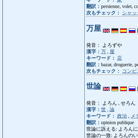
翻訳：
persienne, volet, c
次もチェック：
シャッ
万屋
発音： よろずや
漢字：
万
,
屋
キーワード：
店
翻訳：
bazar, droguerie, p
次もチェック：
コンビ
世論
発音： よろん , せろん
漢字：
世
,
論
キーワード：
政治
,
メ
翻訳：
opinion publique
世論に訴える: よろんにうったえる: ag
世論の一致: よろんのいっち: con