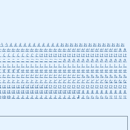
う
う
え
え
え
え
え
え
え
え
え
え
え
お
お
お
お
お
お
お
お
お
お
お
お
お
お
か
か
か
か
か
か
か
か
か
か
か
か
か
か
か
が
が
が
が
が
が
が
が
が
が
が
き
き
く
く
く
く
く
く
ぐ
ぐ
ぐ
け
け
け
け
け
け
け
け
け
け
け
け
け
け
け
け
け
け
け
こ
こ
こ
こ
こ
こ
ご
ご
ご
ご
ご
ご
ご
ご
さ
さ
さ
さ
さ
さ
さ
さ
さ
さ
さ
さ
さ
さ
し
し
し
し
し
し
し
し
し
し
し
し
し
し
し
し
し
し
し
し
し
し
し
し
し
し
し
し
す
す
す
ず
ず
せ
せ
せ
せ
せ
せ
せ
せ
せ
せ
せ
せ
せ
せ
せ
せ
せ
せ
せ
せ
せ
せ
せ
た
た
た
た
た
だ
だ
だ
だ
だ
だ
だ
だ
だ
だ
だ
だ
だ
ち
ち
ち
ち
ち
ち
ち
ち
ち
ち
と
と
と
と
と
と
と
と
と
と
と
と
ど
ど
ど
ど
ど
ど
ど
ど
ど
ど
ど
な
な
な
な
な
は
は
は
は
は
ば
ば
ば
ば
ば
ば
ひ
ひ
ひ
ひ
ひ
ひ
ひ
ひ
ひ
ひ
ひ
ひ
ひ
ひ
ひ
ひ
ひ
ほ
ほ
ほ
ほ
ほ
ほ
ほ
ほ
ほ
ほ
ぼ
ぼ
ぼ
ぼ
ぼ
ぼ
ぼ
ぼ
ま
ま
ま
ま
ま
ま
ま
ま
ま
ま
ゆ
ゆ
ゆ
よ
よ
よ
よ
よ
よ
よ
よ
よ
よ
よ
よ
よ
よ
よ
よ
ら
ら
ら
ら
ら
り
り
り
り