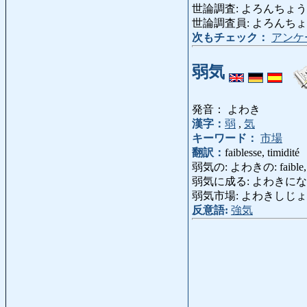
世論調査: よろんちょうさ: so
世論調査員: よろんちょうさいん: 
次もチェック：
アンケ
弱気
発音： よわき
漢字：
弱
,
気
キーワード：
市場
翻訳：
faiblesse, timidité
弱気の: よわきの: faible, i
弱気に成る: よわきになる: se se
弱気市場: よわきしじょう: march
反意語:
強気