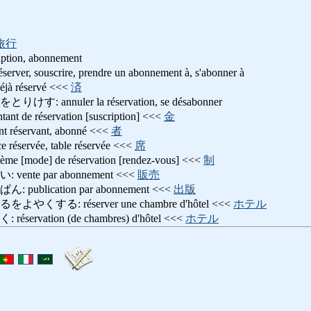
旅行
ription, abonnement
 souscrire, prendre un abonnement à, s'abonner à
réservé <<<
済
annuler la réservation, se désabonner
e réservation [suscription] <<<
金
éservant, abonné <<<
者
ervée, table réservée <<<
席
mode] de réservation [rendez-vous] <<<
制
nte par abonnement <<<
販売
blication par abonnement <<<
出版
する: réserver une chambre d'hôtel <<<
ホテル
vation (de chambres) d'hôtel <<<
ホテル