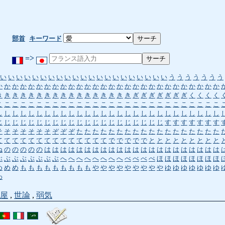
部首
キーワード
=>
い
い
い
い
い
い
い
い
い
い
い
い
い
い
い
い
い
い
い
い
い
う
う
う
う
う
う
う
か
か
か
か
か
か
か
か
か
か
か
か
か
か
か
か
か
か
か
か
か
か
か
か
か
か
か
か
き
き
き
き
き
き
き
き
き
き
き
き
き
き
き
き
き
ぎ
ぎ
ぎ
ぎ
ぎ
ぎ
ぎ
く
く
く
く
こ
こ
こ
こ
こ
こ
こ
こ
こ
こ
こ
こ
こ
こ
こ
こ
こ
こ
こ
こ
こ
こ
こ
こ
こ
こ
こ
こ
し
し
し
し
し
し
し
し
し
し
し
し
し
し
し
し
し
し
し
し
し
し
し
し
し
し
し
し
じ
じ
じ
じ
じ
じ
じ
じ
じ
じ
じ
じ
じ
じ
じ
じ
じ
じ
じ
じ
じ
す
す
す
す
す
す
す
そ
そ
そ
そ
そ
そ
そ
ぞ
ぞ
ぞ
た
た
た
た
た
た
た
た
た
た
た
た
た
た
た
た
た
た
て
て
て
て
て
て
て
て
て
て
て
て
て
て
で
で
で
で
で
と
と
と
と
と
と
と
と
と
ね
の
の
の
の
の
は
は
は
は
は
は
は
は
は
は
は
は
は
は
は
は
は
は
は
は
は
は
ぶ
ぶ
ぶ
ぶ
ぶ
ぶ
ぶ
ぶ
へ
へ
へ
へ
へ
へ
へ
へ
べ
べ
べ
ぺ
ほ
ほ
ほ
ほ
ほ
ほ
ほ
ほ
め
め
め
も
も
も
も
も
も
も
も
も
や
や
や
や
や
や
や
や
や
ゆ
ゆ
ゆ
ゆ
ゆ
ゆ
ゆ
わ
屋
,
世論
,
弱気