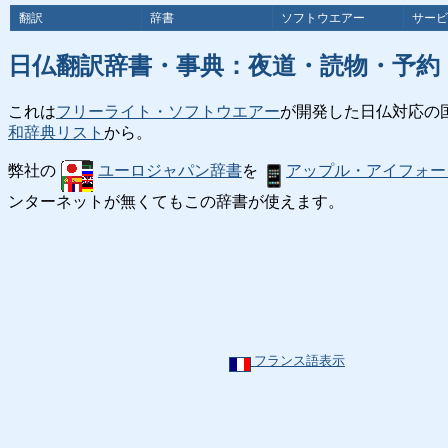
翻訳
辞書
ソフトウエアー
サービ
日仏翻訳辞書・事典：夜道・読物・予約
これは
フリーライト・ソフトウエアー
が開発した日仏対応の
和辞典リスト
から。
弊社の
ユーロジャパン辞書
を
アップル・アイフォー
ンターネットが無くてもこの辞書が使えます。
フランス語表示