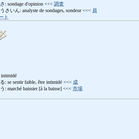
ndage d'opinion <<<
調査
analyste de sondages, sondeur <<<
員
ート
ntimidé
ntir faible, être intimidé <<<
成
é baissier [à la baisse] <<<
市場