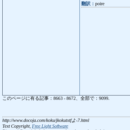
翻訳：
poire
このページに有る記事：8663 - 8672、全部で：9099.
http://www.docoja.com/koku/jkokutxtfよ-7.html
Text Copyright,
Free Light Software