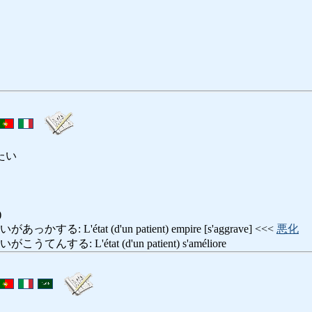
たい
)
: L'état (d'un patient) empire [s'aggrave] <<<
悪化
する: L'état (d'un patient) s'améliore