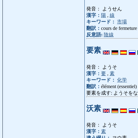
発音： ようせん
漢字：
陽
,
線
キーワード：
市場
翻訳：
cours de fermeture
反意語:
陰線
要素
発音： ようそ
漢字：
要
,
素
キーワード：
化学
翻訳：
élément (essentiel)
要素を成す: ようそをなす: êtr
沃素
発音： ようそ
漢字：
素
違う綴り：
ヨウ素