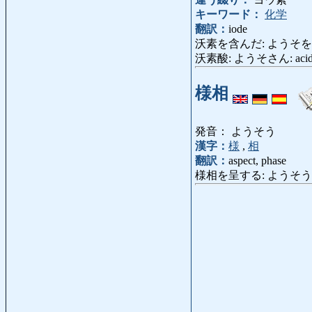
キーワード：
化学
翻訳：
iode
沃素を含んだ: ようそをふくんだ:
沃素酸: ようそさん: acide 
様相
発音： ようそう
漢字：
様
,
相
翻訳：
aspect, phase
様相を呈する: ようそうをていす