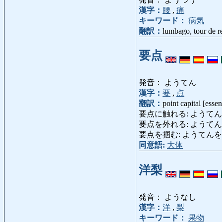
漢字：
腰
,
痛
キーワード：
病気
翻訳：
lumbago, tour de r
要点
発音： ようてん
漢字：
要
,
点
翻訳：
point capital [essen
要点に触れる: ようてんにふれる: 
要点を外れる: ようてんをはずれる:
要点を掴む: ようてんをつかむ: t
同意語:
大体
洋梨
発音： ようなし
漢字：
洋
,
梨
キーワード：
果物