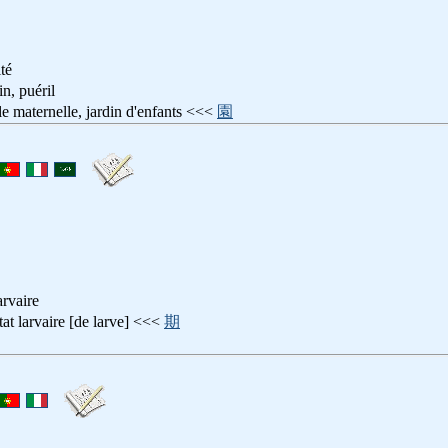
ité
 puéril
ernelle, jardin d'enfants <<<
園
aire
rvaire [de larve] <<<
期