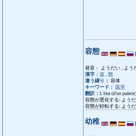
容態
発音： ようだい , よう
漢字：
容
,
態
違う綴り：
容体
キーワード：
医学
翻訳：
L'état (d'un patient
容態が悪化する: ようだいがあっかする
容態が好転する: ようだいがこうてん
幼稚