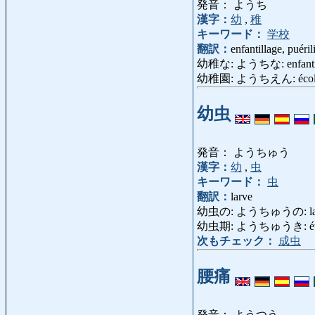
発音： ようち
漢字：
幼
,
稚
キーワード：
学校
翻訳：
enfantillage, puéril
幼稚な: ようちな: enfantin,
幼稚園: ようちえん: école mat
幼虫
発音： ようちゅう
漢字：
幼
,
虫
キーワード：
虫
翻訳：
larve
幼虫の: ようちゅうの: larv
幼虫期: ようちゅうき: état la
次もチェック：
成虫
腰痛
発音： ようつう