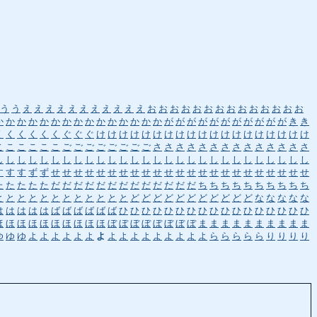
う
う
え
え
え
え
え
え
え
え
え
え
え
お
お
お
お
お
お
お
お
お
お
お
お
お
お
か
か
か
か
か
か
か
か
か
か
か
か
か
か
か
が
が
が
が
が
が
が
が
が
が
が
き
き
く
く
く
く
く
く
ぐ
ぐ
ぐ
け
け
け
け
け
け
け
け
け
け
け
け
け
け
け
け
け
け
け
こ
こ
こ
こ
こ
こ
ご
ご
ご
ご
ご
ご
ご
ご
さ
さ
さ
さ
さ
さ
さ
さ
さ
さ
さ
さ
さ
さ
し
し
し
し
し
し
し
し
し
し
し
し
し
し
し
し
し
し
し
し
し
し
し
し
し
し
し
し
す
す
す
ず
ず
せ
せ
せ
せ
せ
せ
せ
せ
せ
せ
せ
せ
せ
せ
せ
せ
せ
せ
せ
せ
せ
せ
せ
た
た
た
た
た
だ
だ
だ
だ
だ
だ
だ
だ
だ
だ
だ
だ
だ
ち
ち
ち
ち
ち
ち
ち
ち
ち
ち
と
と
と
と
と
と
と
と
と
と
と
と
ど
ど
ど
ど
ど
ど
ど
ど
ど
ど
ど
な
な
な
な
な
は
は
は
は
は
ば
ば
ば
ば
ば
ば
ひ
ひ
ひ
ひ
ひ
ひ
ひ
ひ
ひ
ひ
ひ
ひ
ひ
ひ
ひ
ひ
ひ
ほ
ほ
ほ
ほ
ほ
ほ
ほ
ほ
ほ
ほ
ぼ
ぼ
ぼ
ぼ
ぼ
ぼ
ぼ
ぼ
ま
ま
ま
ま
ま
ま
ま
ま
ま
ま
ゆ
ゆ
ゆ
よ
よ
よ
よ
よ
よ
よ
よ
よ
よ
よ
よ
よ
よ
よ
よ
ら
ら
ら
ら
ら
り
り
り
り