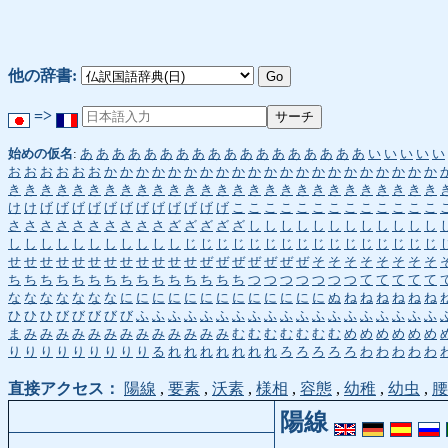
他の辞書:
=>
始めの仮名
:
あ
あ
あ
あ
あ
あ
あ
あ
あ
あ
あ
あ
あ
あ
あ
あ
あ
あ
い
い
い
い
い
お
お
お
お
お
お
か
か
か
か
か
か
か
か
か
か
か
か
か
か
か
か
か
か
か
か
か
き
き
き
き
き
き
き
き
き
き
き
き
き
き
き
き
き
き
き
き
き
き
き
き
き
き
き
け
け
げ
げ
げ
げ
げ
げ
げ
げ
げ
げ
げ
げ
こ
こ
こ
こ
こ
こ
こ
こ
こ
こ
こ
こ
こ
さ
さ
さ
さ
さ
さ
さ
さ
さ
さ
ざ
ざ
ざ
ざ
ざ
し
し
し
し
し
し
し
し
し
し
し
し
し
し
し
し
し
し
し
し
し
し
し
じ
じ
じ
じ
じ
じ
じ
じ
じ
じ
じ
じ
じ
じ
じ
じ
せ
せ
せ
せ
せ
せ
せ
せ
せ
せ
せ
せ
ぜ
ぜ
ぜ
ぜ
ぜ
ぜ
ぜ
そ
そ
そ
そ
そ
そ
そ
そ
ち
ち
ち
ち
ち
ち
ち
ち
ち
ち
ち
ち
ち
ち
ち
つ
つ
つ
つ
つ
つ
つ
て
て
て
て
て
な
な
な
な
な
な
な
に
に
に
に
に
に
に
に
に
に
に
に
に
ぬ
ね
ね
ね
ね
ね
ね
ひ
ひ
ひ
び
び
び
び
び
ふ
ふ
ふ
ふ
ふ
ふ
ふ
ふ
ふ
ふ
ふ
ふ
ふ
ふ
ふ
ふ
ふ
ふ
ふ
ま
み
み
み
み
み
み
み
み
み
み
み
み
み
む
む
む
む
む
む
む
め
め
め
め
め
め
り
り
り
り
り
り
り
り
り
る
れ
れ
れ
れ
れ
れ
れ
ろ
ろ
ろ
ろ
ろ
わ
わ
わ
わ
わ
直接アクセス：
陽線
,
要素
,
沃素
,
様相
,
容態
,
幼稚
,
幼虫
,
腰
陽線