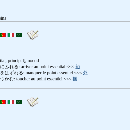
eins
tial, principal], noeud
arriver au point essential <<<
触
 manquer le point essentiel <<<
外
oucher au point essentiel <<<
掴