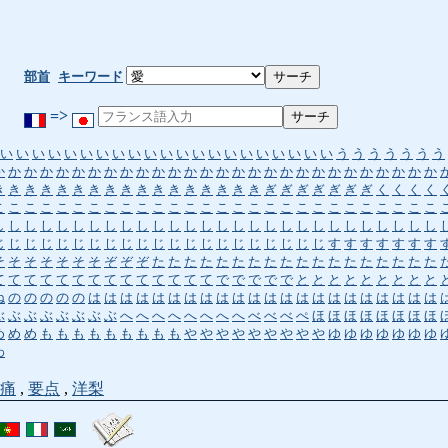
部首
キーワード
=>
い
い
い
い
い
い
い
い
い
い
い
い
い
い
い
い
い
い
い
い
い
う
う
う
う
う
う
う
か
か
か
か
か
か
か
か
か
か
か
か
か
か
か
か
か
か
か
か
か
か
か
か
か
か
か
か
き
き
き
き
き
き
き
き
き
き
き
き
き
き
き
き
き
ぎ
ぎ
ぎ
ぎ
ぎ
ぎ
ぎ
く
く
く
く
こ
こ
こ
こ
こ
こ
こ
こ
こ
こ
こ
こ
こ
こ
こ
こ
こ
こ
こ
こ
こ
こ
こ
こ
こ
こ
こ
こ
し
し
し
し
し
し
し
し
し
し
し
し
し
し
し
し
し
し
し
し
し
し
し
し
し
し
し
し
じ
じ
じ
じ
じ
じ
じ
じ
じ
じ
じ
じ
じ
じ
じ
じ
じ
じ
じ
じ
じ
す
す
す
す
す
す
す
そ
そ
そ
そ
そ
そ
そ
ぞ
ぞ
ぞ
た
た
た
た
た
た
た
た
た
た
た
た
た
た
た
た
た
た
て
て
て
て
て
て
て
て
て
て
て
て
て
て
で
で
で
で
で
と
と
と
と
と
と
と
と
と
ね
の
の
の
の
の
は
は
は
は
は
は
は
は
は
は
は
は
は
は
は
は
は
は
は
は
は
は
ぶ
ぶ
ぶ
ぶ
ぶ
ぶ
ぶ
ぶ
へ
へ
へ
へ
へ
へ
へ
へ
べ
べ
べ
ぺ
ほ
ほ
ほ
ほ
ほ
ほ
ほ
ほ
め
め
め
も
も
も
も
も
も
も
も
も
や
や
や
や
や
や
や
や
や
ゆ
ゆ
ゆ
ゆ
ゆ
ゆ
ゆ
わ
痛
,
要点
,
洋梨