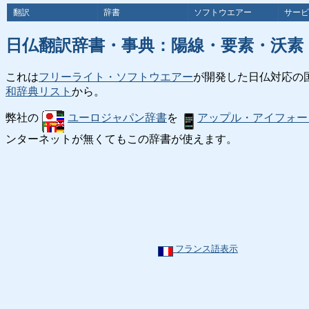
翻訳
辞書
ソフトウエアー
サービ
日仏翻訳辞書・事典：陽線・要素・沃素
これは
フリーライト・ソフトウエアー
が開発した日仏対応の
和辞典リスト
から。
弊社の
ユーロジャパン辞書
を
アップル・アイフォー
ンターネットが無くてもこの辞書が使えます。
フランス語表示