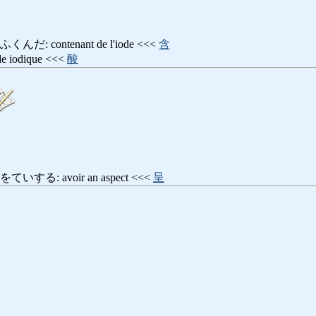
 contenant de l'iode <<<
含
iodique <<<
酸
る: avoir an aspect <<<
呈