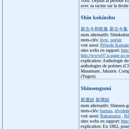
Torii. Depuis la période E
avec sa racine sur la droite
Shin kokinshu
新古今和歌集
新古今集
mots alternatifs: Shinko
mots-clés:
livre
,
poésie
voir aussi:
Période Kamak
sites webs en rapport:
http
http://www07.u-page.so-ne
explication: Anthologie de
anthologies de poèmes (Ch
Masatsune, Jakuren. Compos
(Yugen).
Shinsengumi
新選組
新撰組
mots alternatifs: Shinsen-
mots-clés:
bureau
,
révoluti
voir aussi:
Bakumatsu
,
Ré
sites webs en rapport:
http
explication: En 1862, pour 