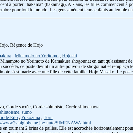
ent à porter "hakama" (hakamagi). A 7 ans, les filles commencent à porte
mbre pour tout le monde. Les gens amènent leurs enfants au temple en 
 Hojo, Régence de Hojo
akura
,
Minamoto no Yoritomo
,
Hojoshi
r Minamoto no Yorimoto de Kamakura shogounat en tant qu'assistant de s
lui succéda, ce poste devint un autre pouvoir de shogounat et remplaça 
rimoto s'est marié avec une fille de cette famille, Hojo Masako. Le po
awa, Corde sacrée, Corde shintoïste, Corde shimenawa
shintoïsme
,
sumo
riode Edo
,
Yokozuna
,
Torii
p://www2s.biglobe.ne.jp/~auto/SIMENAWA.html
e en tournant 2 brins de pailles. Elle est accrochée horizontalement pou