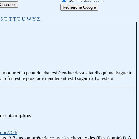
Web
docoja.com
S
T
T
T
T
U
W
Y
Z
ambour et la peau de chat est étendue dessus tandis qu'une baguette
on où il est le plus joué maintenant est Tsugaru à l'ouest du
e sept-cinq-trois
mono/753/
nts. A 3 ans, on arrête de couper les cheveux des filles (kamioki). A