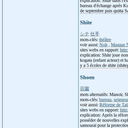
explication: Situé dans l'e
bureau d'échange après Kus
de septembre puis quitta S
Shite
シテ
仕手
mots-clés:
théâtre
voir aussi:
Noh
,
Masque 
sites webs en rapport:
http
explication: Shite joue no
kogata (enfant acteur) et h
y a 5 écoles de shite (shi
Shoen
荘園
mots alternatifs: Manoir, 
mots-clés:
bureau
,
seigneu
voir aussi:
Réforme de Tai
sites webs en rapport:
http
explication: Après la réform
posséder de nouvelles explo
samouraï pour la protection