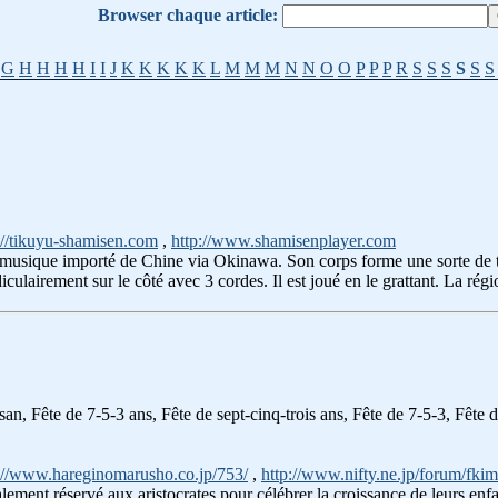
Browser chaque article:
G
H
H
H
H
I
I
J
K
K
K
K
K
L
M
M
M
N
N
O
O
P
P
P
R
S
S
S
S
S
S
://tikuyu-shamisen.com
,
http://www.shamisenplayer.com
 musique importé de Chine via Okinawa. Son corps forme une sorte de t
culairement sur le côté avec 3 cordes. Il est joué en le grattant. La régi
 san, Fête de 7-5-3 ans, Fête de sept-cinq-trois ans, Fête de 7-5-3, Fête d
://www.hareginomarusho.co.jp/753/
,
http://www.nifty.ne.jp/forum/fki
lement réservé aux aristocrates pour célébrer la croissance de leurs enfa