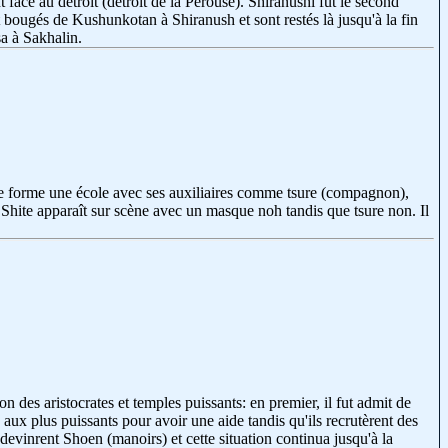
t face au détroit (détroit de la Pérouse). Shiranushi fut le second
 bougés de Kushunkotan à Shiranush et sont restés là jusqu'à la fin
sa à Sakhalin.
ite forme une école avec ses auxiliaires comme tsure (compagnon),
. Shite apparaît sur scène avec un masque noh tandis que tsure non. Il
on des aristocrates et temples puissants: en premier, il fut admit de
 aux plus puissants pour avoir une aide tandis qu'ils recrutèrent des
 devinrent Shoen (manoirs) et cette situation continua jusqu'à la