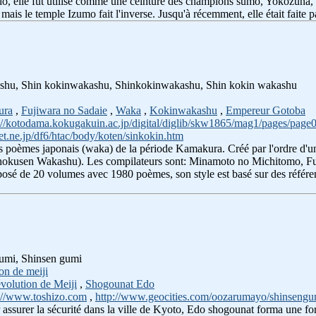
do, elle fut utilisé comme une ceinture des champions sumo, Yokozuna,
 mais le temple Izumo fait l'inverse. Jusqu'à récemment, elle était faite p
kinshu, Shin kokinwakashu, Shinkokinwakashu, Shin kokin wakashu
ura
,
Fujiwara no Sadaie
,
Waka
,
Kokinwakashu
,
Empereur Gotoba
://kotodama.kokugakuin.ac.jp/digital/diglib/skw1865/mag1/pages/page
t.ne.jp/df6/htac/body/koten/sinkokin.htm
s poèmes japonais (waka) de la période Kamakura. Créé par l'ordre d'un 
okusen Wakashu). Les compilateurs sont: Minamoto no Michitomo, Fuji
é de 20 volumes avec 1980 poèmes, son style est basé sur des référenc
gumi, Shinsen gumi
on de meiji
volution de Meiji
,
Shogounat Edo
://www.toshizo.com
,
http://www.geocities.com/oozarumayo/shinsengu
assurer la sécurité dans la ville de Kyoto, Edo shogounat forma une force