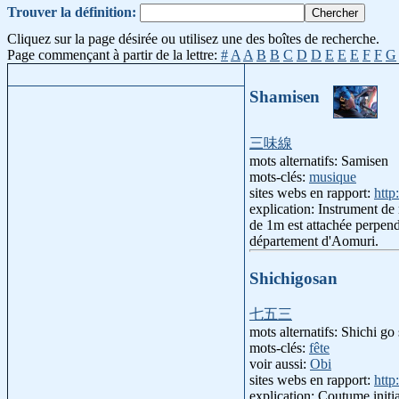
Trouver la définition:
Cliquez sur la page désirée ou utilisez une des boîtes de recherche.
Page commençant à partir de la lettre:
#
A
A
B
B
C
D
D
E
E
E
F
F
G
Shamisen
三味線
mots alternatifs: Samisen
mots-clés:
musique
sites webs en rapport:
http
explication: Instrument de
de 1m est attachée perpendi
département d'Aomuri.
Shichigosan
七五三
mots alternatifs: Shichi go
mots-clés:
fête
voir aussi:
Obi
sites webs en rapport:
http
explication: Coutume initia