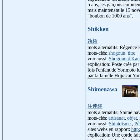
5 ans, les garçons commenc
mais maintenant le 15 nove
"bonbon de 1000 ans".
Shikken
執権
mots alternatifs: Régence
mots-clés:
shogoun
,
titre
voir aussi:
Shogounat Kam
explication: Poste crée pa
fois l'enfant de Yorimoto 
par la famille Hojo car Yo
Shimenawa
注連縄
mots alternatifs: Shime n
mots-clés:
artisanat
,
objet
,
voir aussi:
Shintoïsme
,
Pé
sites webs en rapport:
htt
explication: Une corde fait