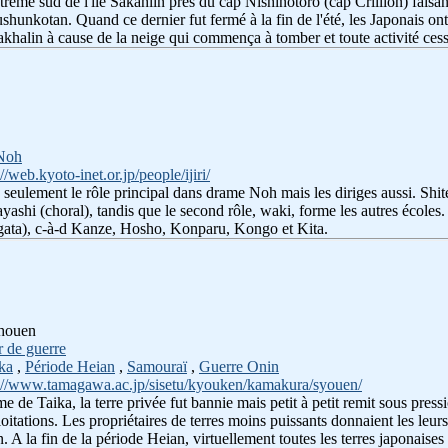
xtrême sud de l'île Sakahlin près du cap Nishinotoro (cap Crillion) faisan
hunkotan. Quand ce dernier fut fermé à la fin de l'été, les Japonais ont
akhalin à cause de la neige qui commença à tomber et toute activité ces
Noh
://web.kyoto-inet.or.jp/people/ijiri/
n seulement le rôle principal dans drame Noh mais les diriges aussi. Sh
ayashi (choral), tandis que le second rôle, waki, forme les autres écoles
tegata), c-à-d Kanze, Hosho, Konparu, Kongo et Kita.
Shouen
r de guerre
ka
,
Période Heian
,
Samouraï
,
Guerre Onin
://www.tamagawa.ac.jp/sisetu/kyouken/kamakura/syouen/
e de Taika, la terre privée fut bannie mais petit à petit remit sous pressi
itations. Les propriétaires de terres moins puissants donnaient les leurs
. A la fin de la période Heian, virtuellement toutes les terres japonaises