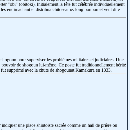
r "obi" (obitoki). Initialement la fête fut célébrée individuellement
les endimachant et distribua chitoseame: long bonbon et veut dire
hogoun pour superviser les problèmes militaires et judiciaires. Une
le pouvoir de shogoun lui-même. Ce poste fut traditionnellement hérité
ste fut supprimé avec la chute de shogounat Kamakura en 1333.
r indiquer une place shintoïste sacrée comme un hall de prière ou