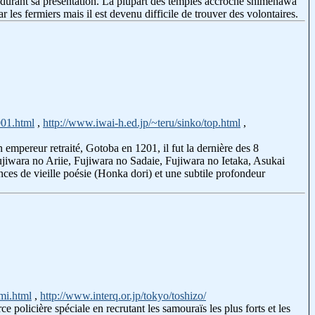
 durant sa présentation. La plupart des temples accroche shimenawa
ar les fermiers mais il est devenu difficile de trouver des volontaires.
001.html
,
http://www.iwai-h.ed.jp/~teru/sinko/top.html
,
empereur retraité, Gotoba en 1201, il fut la dernière des 8
wara no Ariie, Fujiwara no Sadaie, Fujiwara no Ietaka, Asukai
es de vieille poésie (Honka dori) et une subtile profondeur
mi.html
,
http://www.interq.or.jp/tokyo/toshizo/
 policière spéciale en recrutant les samouraïs les plus forts et les