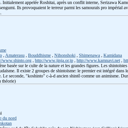
e. Initialement appelée Roshitai, après un conflit interne, Serizawa Kam
engumi. Ils provoquaient le terreur parmi les samouraïs pro impérial av
.
ïsme
o
,
Amaterasu
,
Bouddhisme
,
Nihonshoki
,
Shimenawa
,
Kamidana
://www.shinto.org
,
http://www.jinja.or.jp
,
http://www.kamnavi.net
,
ht
ène basée sur le culte de la nature et les grandes figures. Les shintoïste
daïsme. Il existe 2 groupes de shintoïsme: le premier est intégré dans l
. Le seconde, "koshinto" c-à-d ancien shintô comme un animisme. Duran
 théorie)
i
re du nord
nkotan