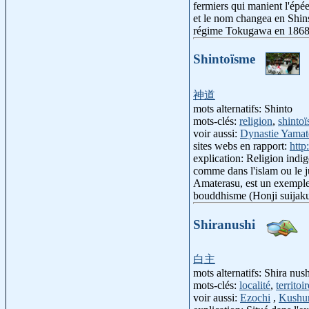
fermiers qui manient l'épé
et le nom changea en Shins
régime Tokugawa en 1868
Shintoïsme
神道
mots alternatifs: Shinto
mots-clés:
religion
,
shinto
voir aussi:
Dynastie Yamat
sites webs en rapport:
http
explication: Religion indig
comme dans l'islam ou le ju
Amaterasu, est un exemple
bouddhisme (Honji suijaku
Shiranushi
白主
mots alternatifs: Shira nush
mots-clés:
localité
,
territoi
voir aussi:
Ezochi
,
Kushu