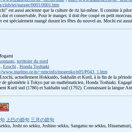
s/club/tei/garage/0001/0001.htm
chi" est aussi ancienne que la culture de riz lui-même. Il consiste à pil
plus dur et conservable. Pour le manger, il doit être coupé en petit morc
r est spécialement mangé durant les fêtes du nouvel an. Mochi est auss
 Mogami
sonnage
,
territoire du nord
,
Ezochi
,
Honda Toshiaki
p://www.marimo.or.jp/~nmcinfo/mugenko/p05/P043_1.htm
'Ezochi, actuellement Hokkaido, Sakhalin et Kuril, à la fin de la pério
ue de géométrie à Tokyo par un mathématicien, Honda Toshiaki. Engagé p
ment Kuril sud (1786) et Sakhalin sud (1792). Connaissant la langue Ain
句
上巳の節句
三月の節句
ekku, Joshi no sekku, Joshino sekku, Sangatsu no sekku, Hinamatsuri, H