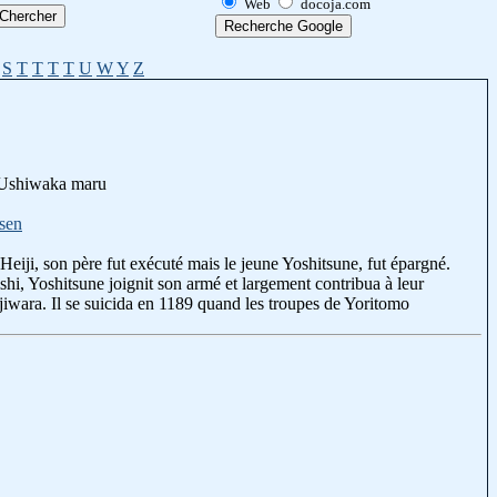
Web
docoja.com
S
T
T
T
T
U
W
Y
Z
, Ushiwaka maru
sen
Heiji, son père fut exécuté mais le jeune Yoshitsune, fut épargné.
ishi, Yoshitsune joignit son armé et largement contribua à leur
ujiwara. Il se suicida en 1189 quand les troupes de Yoritomo