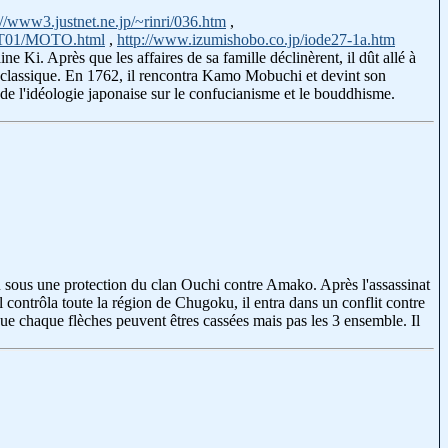
://www3.justnet.ne.jp/~rinri/036.htm
,
N/T01/MOTO.html
,
http://www.izumishobo.co.jp/iode27-1a.htm
i. Après que les affaires de sa famille déclinèrent, il dût allé à
ure classique. En 1762, il rencontra Kamo Mobuchi et devint son
 de l'idéologie japonaise sur le confucianisme et le bouddhisme.
u sous une protection du clan Ouchi contre Amako. Après l'assassinat
l contrôla toute la région de Chugoku, il entra dans un conflit contre
ue chaque flèches peuvent êtres cassées mais pas les 3 ensemble. Il