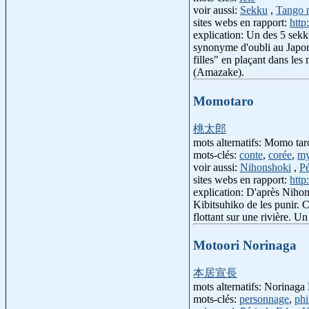
voir aussi:
Sekku
,
Tango 
sites webs en rapport:
http
explication: Un des 5 sekku
synonyme d'oubli au Japon).
filles" en plaçant dans le
(Amazake).
Momotaro
桃太郎
mots alternatifs: Momo t
mots-clés:
conte
,
corée
,
my
voir aussi:
Nihonshoki
,
P
sites webs en rapport:
http
explication: D'après Nihon
Kibitsuhiko de les punir. 
flottant sur une rivière. 
Motoori Norinaga
本居宣長
mots alternatifs: Norinaga
mots-clés:
personnage
,
phi