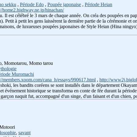
no sekku
,
Période Edo
,
Poupée japonaise
,
Période Heian
://home2.highway.ne.jp/hinachan/
. Il est célébré le 3 mars de chaque année. On créa des poupées en papier
 Petit à petit les gens laissèrent la dernière partie de la cérémonie et o
s maisons, de luxueuses poupées japonaises de Style Heian (Hina ningyo) 
aro, Momotarou, Momo tarou
thologie
ériode Muromachi
://members.xoom.com/cana_h/essays/990617.html
,
http://www2j.biglo
shoki, les bandits coréens se sont installés dans le département Okaya
Cet événement historique se transforma en conte de fée durant la pério
Un garçon naquit fut, accompagné d'un singe, d'un faisant et d'un chien,
 Motoori
losophie
,
savant