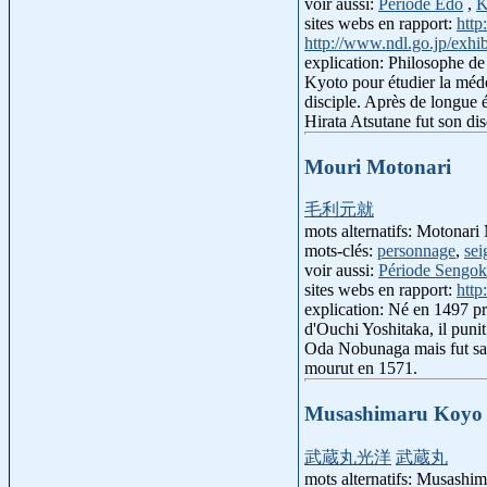
voir aussi:
Période Edo
,
K
sites webs en rapport:
htt
http://www.ndl.go.jp/exhib
explication: Philosophe de
Kyoto pour étudier la méde
disciple. Après de longue 
Hirata Atsutane fut son dis
Mouri Motonari
毛利元就
mots alternatifs: Motonar
mots-clés:
personnage
,
sei
voir aussi:
Période Sengo
sites webs en rapport:
http
explication: Né en 1497 pr
d'Ouchi Yoshitaka, il punit
Oda Nobunaga mais fut sauv
mourut en 1571.
Musashimaru Koyo
武蔵丸光洋
武蔵丸
mots alternatifs: Musashi