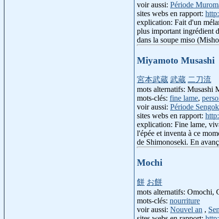
voir aussi:
Période Murom
sites webs en rapport:
http
explication: Fait d'un mélan
plus important ingrédient d
dans la soupe miso (Mishos
Miyamoto Musashi
宮本武蔵
武蔵
二刀流
mots alternatifs: Musashi
mots-clés:
fine lame
,
pers
voir aussi:
Période Sengo
sites webs en rapport:
http
explication: Fine lame, vi
l'épée et inventa à ce mom
de Shimonoseki. En avançant
Mochi
餅
お餅
mots alternatifs: Omochi, G
mots-clés:
nourriture
voir aussi:
Nouvel an
,
Sen
sites webs en rapport:
http