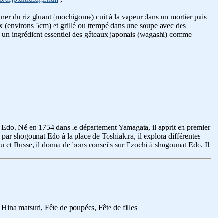
onner du riz gluant (mochigome) cuit à la vapeur dans un mortier puis
eaux (environs 5cm) et grillé ou trempé dans une soupe avec des
i un ingrédient essentiel des gâteaux japonais (wagashi) comme
de Edo. Né en 1754 dans le département Yamagata, il apprit en premier
ar shogounat Edo à la place de Toshiakira, il explora différentes
u et Russe, il donna de bons conseils sur Ezochi à shogounat Edo. Il
ina matsuri, Fête de poupées, Fête de filles