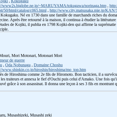
ojiki
,
Kokugaku
p://www2s.biglobe.ne.jp/~MARUYAMA/tokugawa/norinaga.htm
,
http
it/50/html/catalog/c065.html
,
http://www.city.matsusaka.mie.jp/KA
 Kokugaku. Né en 1730 dans une famille de marchands riches du domaine K
cine. Après être retourné à la maison, il continua à étudier la littérat
études de Kojiki, il publia en 1798 Kojiki-den qui affirme la suprématie
ciple.
i Mouri, Mori Motonari, Motonari Mori
gneur de guerre
ku
,
Oda Nobunaga
,
Domaine Choshu
://www.shinkin.co.jp/hiroshin/hiroshima/mo_top.htm
ès de Hiroshima comme 2e fils de Hiromoto. Bon tacticien, il a survéc
 les traiteurs et annexa le fief d'Ouchi puis celui d'Amako. Une fois qu'i
é grâce à son assassinat. Il donna une leçon à ses 3 fils en montrant q
maru, Musashizeki, Musashi zeki