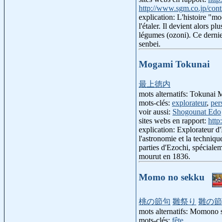
http://www.sgm.co.jp/cont
explication: L'histoire "mo
l'étaler. Il devient alors 
légumes (ozoni). Ce dernie
senbei.
Mogami Tokunai
最上徳内
mots alternatifs: Tokunai
mots-clés:
explorateur
,
per
voir aussi:
Shogounat Edo
sites webs en rapport:
htt
explication: Explorateur d
l'astronomie et la techniq
parties d'Ezochi, spéciale
mourut en 1836.
Momo no sekku
桃の節句
雛祭り
雛の節
mots alternatifs: Momono s
mots-clés:
fête