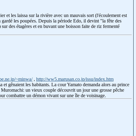
 et les laissa sur la rivière avec un mauvais sort (l'écoulement est
n gardé les poupées. Depuis la période Edo, il devint "la fête des
sur des étagères et en buvant une boisson faite de riz fermenté
be.ne.jp/~minwa/
,
http://ww5.marusan.co.jp/issu/index.htm
ma et gênaient les habitants. La cour Yamato demanda alors au prince
de Muromachi: un vieux couple découvrit un jour une grosse pêche
 pour combattre un démon vivant sur une île de voisinage.