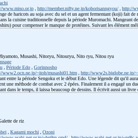
achi
://www.miso.or.jp
,
http://member.nifty.ne.jp/koborisanngyou/
,
http://w
ge de haricots au soja avec du sel et un agent fermentant (koji) fait de ri
ans la cuisine traditionnelle depuis la période Muromachi. Mangeant de la
hiru) pour compenser le manque de protéines. Suivant les élément mélan
 Miyamoto, Musashi, Nitoryu, Nitouryu, Nito ryu, Nitou ryu
onnage
ku
,
Période Edo
,
Gorinnosho
://www2.ocn.ne.jp/~itoh/musashi01.htm
,
http://www2s.biglobe.ne.jp/
vant entre la période Sengoku et le début Edo. Une légende dit qu'il a
ent une méthode de combat avec 2 épées. Finalement il a engagé un duel 
 dans le temps, il laissa beaucoup de dessins. Il écrivit aussi un livre
alette de riz
bei
,
Kagami mochi
,
Ozoni
://www.asahi-net.or.jp/~bn9m-smd/
,
http://www.asahi-net.or.jp/~nr8c-a