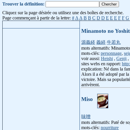
Trouver la définition:
Cliquez sur la page désirée ou utilisez une des boîtes de recherche.
Page commençant à partir de la lettre:
#
A
A
B
B
C
D
D
E
E
E
F
F
G
Minamoto no Yoshit
源義経
義経
牛若丸
mots alternatifs: Minamo
mots-clés:
personnage
,
sei
voir aussi:
Heishi
,
Genji
,
sites webs en rapport:
http
explication: Né dans la fa
Alors il a été adopté par l
victoire. Mais sa popularit
arrivèrent.
Miso
味噌
mots alternatifs: Paté de so
mots-clés:
nourriture