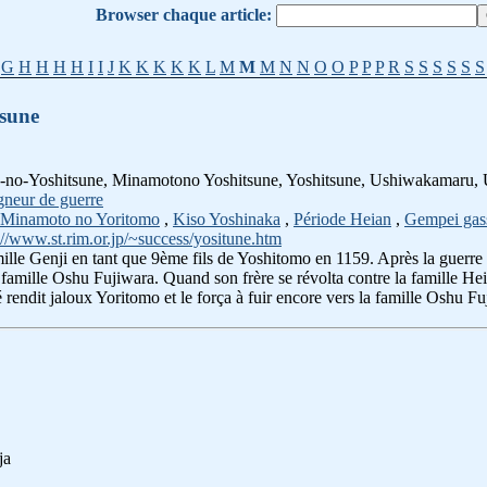
Browser chaque article:
G
H
H
H
H
I
I
J
K
K
K
K
K
L
M
M
M
N
N
O
O
P
P
P
R
S
S
S
S
S
S
sune
to-no-Yoshitsune, Minamotono Yoshitsune, Yoshitsune, Ushiwakamaru
gneur de guerre
Minamoto no Yoritomo
,
Kiso Yoshinaka
,
Période Heian
,
Gempei gas
://www.st.rim.or.jp/~success/yositune.htm
mille Genji en tant que 9ème fils de Yoshitomo en 1159. Après la guerre 
a famille Oshu Fujiwara. Quand son frère se révolta contre la famille He
é rendit jaloux Yoritomo et le força à fuir encore vers la famille Oshu F
ja