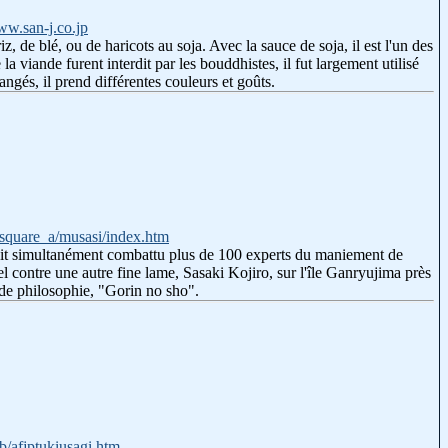
ww.san-j.co.jp
z, de blé, ou de haricots au soja. Avec la sauce de soja, il est l'un des
 viande furent interdit par les bouddhistes, il fut largement utilisé
gés, il prend différentes couleurs et goûts.
~square_a/musasi/index.htm
urait simultanément combattu plus de 100 experts du maniement de
contre une autre fine lame, Sasaki Kojiro, sur l'île Ganryujima près
 de philosophie, "Gorin no sho".
b/afjptukiusagi.htm
,