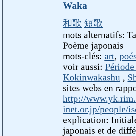
Waka
和歌
短歌
mots alternatifs: T
Poème japonais
mots-clés:
art
,
poés
voir aussi:
Période
Kokinwakashu
,
S
sites webs en rapp
http://www.yk.rim.
inet.or.jp/people/is
explication: Initia
japonais et de dif