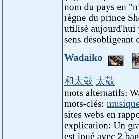
nom du pays en "ni
règne du prince Sh
utilisé aujourd'hui
sens désobligeant 
Wadaiko
和太鼓
太鼓
mots alternatifs: 
mots-clés:
musiqu
sites webs en rapp
explication: Un gr
est joué avec 2 bagu