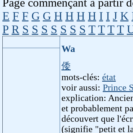
Page commençant à partir de
E
F
F
G
G
H
H
H
H
I
I
J
K
P
R
S
S
S
S
S
S
S
T
T
T
T
Wa
倭
mots-clés:
état
voir aussi:
Prince 
explication: Ancie
et probablement pa
découvert que l'éc
(signifie "petit et 