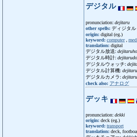
デジタル
pronunciation:
dejitaru
other spells:
ディジタル
origin:
digital (eg.)
keyword:
computer
,
med
translation:
digital
デジタル放送:
dejitaruh
デジタル時計:
dejitarudo
デジタルウォッチ:
deji
デジタル計算機:
dejitar
デジタルカメラ:
dejita
check also:
アナログ
デッキ
pronunciation:
dekki
origin:
deck (eg.)
keyword:
transport
translation:
deck, footboa