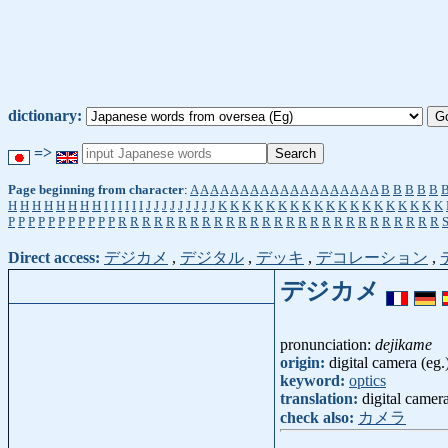
dictionary:
=>
Page beginning from character
:
A
A
A
A
A
A
A
A
A
A
A
A
A
A
A
A
A
A
A
B
B
B
B
B
H
H
H
H
H
H
H
H
I
I
I
I
I
I
J
J
J
J
J
J
J
J
J
K
K
K
K
K
K
K
K
K
K
K
K
K
K
K
K
K
K
K
P
P
P
P
P
P
P
P
P
P
P
R
R
R
R
R
R
R
R
R
R
R
R
R
R
R
R
R
R
R
R
R
R
R
R
R
R
R
Direct access:
デジカメ
,
デジタル
,
デッキ
,
デコレーション
,
デジカメ
pronunciation:
dejikame
origin:
digital camera (eg.
keyword:
optics
translation:
digital camer
check also:
カメラ