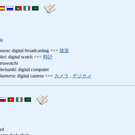
ia
ousou
: digital broadcasting <<<
放送
kei
: digital watch <<<
時計
taruwotchi
ukeisanki
: digital computer
rukamera
: digital camera <<<
カメラ
,
デジカメ
rd