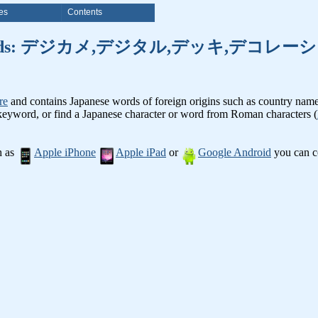
es
Contents
f foreign words: デジカメ,デジタル,デッ
re
and contains Japanese words of foreign origins such as country names. 
 keyword, or find a Japanese character or word from Roman characters (
h as
Apple iPhone
Apple iPad
or
Google Android
you can co