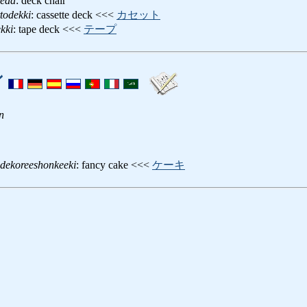
heaa
: deck chair
ttodekki
: cassette deck <<<
カセット
kki
: tape deck <<<
テープ
ン
n
dekoreeshonkeeki
: fancy cake <<<
ケーキ