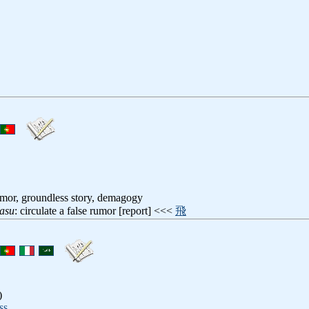
mor, groundless story, demagogy
asu
: circulate a false rumor [report] <<<
飛
)
ss