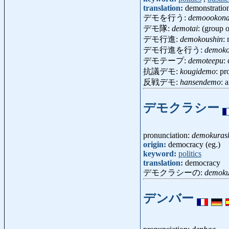
translation:
demonstratio
デモを行う:
demoookon
デモ隊:
demotai
: (group 
デモ行進:
demokoushin
:
デモ行進を行う:
demoko
デモテープ:
demoteepu
:
抗議デモ:
kougidemo
: p
反戦デモ:
hansendemo
: 
デモクラシー
pronunciation:
demokurash
origin:
democracy (eg.)
keyword:
politics
translation:
democracy
デモクラシーの:
demoku
デンバー