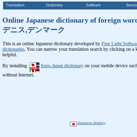
Translation
Dictionary
Software
Servic
Online Japanese dictionary o
デニス,デンマーク
This is an online Japanese dictionary developed by
Free Light Softwa
dictionaries
. You can narrow your translation search by clicking on a
helpful.
By installing
Euro-Japan dictionary
on your mobile device suc
without Internet.
Japanese display