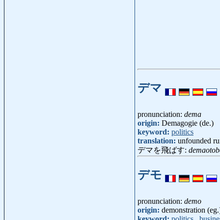
デマ
pronunciation:
dema
origin:
Demagogie (de.)
keyword:
politics
translation:
unfounded ru
デマを飛ばす:
demaotob
デモ
pronunciation:
demo
origin:
demonstration (eg.
keyword:
politics
,
busine