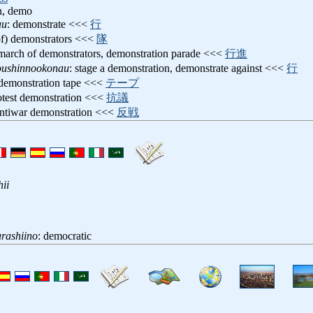
n, demo
au
: demonstrate <<<
行
of) demonstrators <<<
隊
 march of demonstrators, demonstration parade <<<
行進
ushinnookonau
: stage a demonstration, demonstrate against <<<
行
 demonstration tape <<<
テープ
rotest demonstration <<<
抗議
antiwar demonstration <<<
反戦
ii
rashiino
: democratic