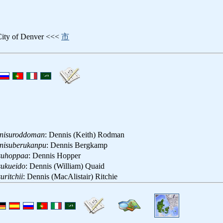
City of Denver <<<
市
nisuroddoman
: Dennis (Keith) Rodman
nisuberukanpu
: Dennis Bergkamp
suhoppaa
: Dennis Hopper
sukueido
: Dennis (William) Quaid
uritchii
: Dennis (MacAlistair) Ritchie