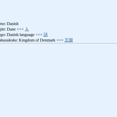
uno
: Danish
jin
: Dane <<<
人
ugo
: Danish language <<<
語
kuoukoku
: Kingdom of Denmark <<<
王国