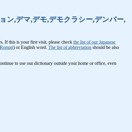
キ,デコレーション,デマ,デモ,デモクラシー,デンバー,
If this is your first visit, please check
the list of our Japanese
Romaji
) or English word.
The list of abbreviation
should be also
ntinue to use our dictionary outside your home or office, even